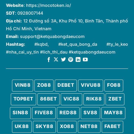
Website
:
https://mocotoken.io/
SDT
: 0928007144
Địa chỉ:
12 Đường số 3A, Khu Phố 10, Bình Tân, Thành phố
Hồ Chí Minh, Vietnam
Email:
support@ketquabongdaeucom
Hashtag:
#kqbd, #ket_qua_bong_da #ty_le_keo
#nha_cai_uy_tin #lich_thi_dau #ketquabongdaeucom
VIN88
ZO88
DEBET
VIVU88
FO88
TOPBET
86BET
VIC88
RIK88
ZBET
SIN88
FIVE88
RED88
SV88
MAY88
UK88
SKY88
XO88
NET88
FABET