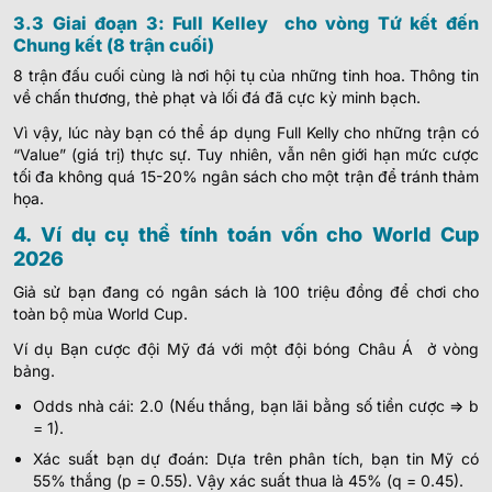
3.3 Giai đoạn 3: Full Kelley cho vòng Tứ kết đến
Chung kết (8 trận cuối)
8 trận đấu cuối cùng là nơi hội tụ của những tinh hoa. Thông tin
về chấn thương, thẻ phạt và lối đá đã cực kỳ minh bạch.
Vì vậy, lúc này bạn có thể áp dụng Full Kelly cho những trận có
“Value” (giá trị) thực sự. Tuy nhiên, vẫn nên giới hạn mức cược
tối đa không quá 15-20% ngân sách cho một trận để tránh thảm
họa.
4. Ví dụ cụ thể tính toán vốn cho World Cup
2026
Giả sử bạn đang có ngân sách là 100 triệu đồng để chơi cho
toàn bộ mùa World Cup.
Ví dụ Bạn cược đội Mỹ đá với một đội bóng Châu Á ở vòng
bảng.
Odds nhà cái: 2.0 (Nếu thắng, bạn lãi bằng số tiền cược => b
= 1).
Xác suất bạn dự đoán: Dựa trên phân tích, bạn tin Mỹ có
55% thắng (p = 0.55). Vậy xác suất thua là 45% (q = 0.45).