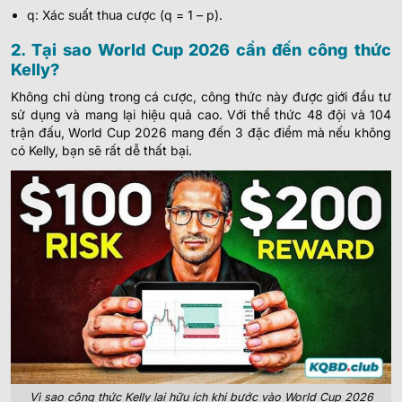
q: Xác suất thua cược (q = 1 – p).
2. Tại sao World Cup 2026 cần đến công thức
Kelly?
Không chỉ dùng trong cá cược, công thức này được giới đầu tư
sử dụng và mang lại hiệu quả cao. Với thể thức 48 đội và 104
trận đấu, World Cup 2026 mang đến 3 đặc điểm mà nếu không
có Kelly, bạn sẽ rất dễ thất bại.
Vì sao công thức Kelly lại hữu ích khi bước vào World Cup 2026