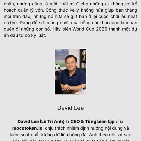
nhãn, nhưng cũng là một “bãi mìn” cho những ai không có kế
hoạch quản lý vốn. Công thức Kelly không hứa giúp bạn thắng
mọi trận đấu, nhưng nó hứa sẽ giữ bạn ở lại cuộc chơi lâu nhất
có thể. Đừng để sự cuồng nhiệt của tiếng còi khai cuộc làm bạn
quên đi những con số. Hãy biến World Cup 2026 thành một dự
án đầu tư có kỷ luật.
David Lee
David Lee (Lê Trí Anh)
là
CEO & Tổng biên tập
của
mocotoken.io
, chịu trách nhiệm định hướng nội dung và
kiểm soát chất lượng dữ liệu bóng đá. Anh theo dõi sát sao