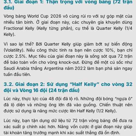
3.1. Giai đoạn 1: Thận trọng với vòng bảng (72 trận
đấu)
Vòng bảng World Cup 2026 vô cùng rủi ro với sự góp mặt của
nhiều tân binh. Ở giai đoạn này, các chuyên gia khuyên dùng
Fractional Kelly (Kelly từng phần), cụ thể là Quarter Kelly (1/4
Kelly).
Vì sao lại thế? Bởi Quarter Kelly giúp giảm bớt sự biến động
(Volatility). Nếu công thức tính ra bạn nên cược 10%, bạn chỉ
cược 2.5%. Mục tiêu của giai đoạn này là sống sót qua 72 trận
để bảo toàn vốn cho vòng knock-out. Đừng để một cú sốc như
Saudi Arabia thắng Argentina năm 2022 làm bạn phá sản ngay
tuần đầu tiên.
3.2. Giai đoạn 2: Sử dụng “Half Kelly” cho vòng 32
đội và Vòng 16 đội (24 trận đấu)
Lúc này, thực lực của 48 đội đã lộ rõ. Những đội bóng “ngựa ô”
đã lộ diện và những ông lớn đã vào guồng. Chiến thuật nên
được sử dụng là nâng mức cược lên Half Kelly (1/2 Kelly).
Lúc này, bạn tận dụng dữ liệu từ 72 trận vòng bảng để đưa ra
xác suất p chính xác hơn. Nâng vốn cược ở giai đoạn này giúp
tài khoản tăng trưởng mạnh khi xác suất thắng đã ổn định.