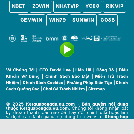
NBET
ZOWIN
NHATVIP
YO88
RIKVIP
GEMWIN
WIN79
SUNWIN
GO88
Về Chúng Tôi
|
CEO David Lee
|
Liên Hệ
|
Công Bố
|
Điều
Khoản Sử Dụng
|
Chính Sách Bảo Mật
|
Miễn Trừ Trách
Nhiệm
|
Chính Sách Cookies
|
Phương Pháp Biên Tập
|
Chính
Sách Quảng Cáo
|
Chơi Có Trách Nhiệm
|
Sitemap
©
2025 Ketquabongda.eu.com
-
Bản quyền nội dung
thuộc Ketquabongda.eu.com
.
Chúng tôi không nhận bất
kỳ khoản thanh toán nào để thay đổi, chỉnh sửa hoặc làm
sai lệch các đánh giá và nội dung trên website.
Không hợp
tác quảng cáo
với các đơn vị
không uy tín