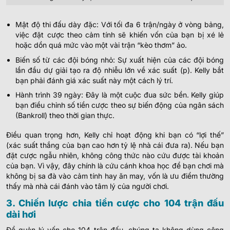
Mật độ thi đấu dày đặc: Với tối đa 6 trận/ngày ở vòng bảng,
việc đặt cược theo cảm tính sẽ khiến vốn của bạn bị xé lẻ
hoặc dồn quá mức vào một vài trận “kèo thơm” ảo.
Biến số từ các đội bóng nhỏ: Sự xuất hiện của các đội bóng
lần đầu dự giải tạo ra độ nhiễu lớn về xác suất (p). Kelly bắt
bạn phải đánh giá xác suất này một cách lý trí.
Hành trình 39 ngày: Đây là một cuộc đua sức bền. Kelly giúp
bạn điều chỉnh số tiền cược theo sự biến động của ngân sách
(Bankroll) theo thời gian thực.
Điều quan trọng hơn, Kelly chỉ hoạt động khi bạn có “lợi thế”
(xác suất thắng của bạn cao hơn tỷ lệ nhà cái đưa ra). Nếu bạn
đặt cược ngẫu nhiên, không công thức nào cứu được tài khoản
của bạn. Vì vậy, đây chính là cứu cánh khoa học để bạn chơi mà
không bị sa đà vào cảm tính hay ăn may, vốn là ưu điểm thường
thấy mà nhà cái đánh vào tâm lý của người chơi.
3. Chiến lược chia tiền cược cho 104 trận đấu
dài hơi
Để quản lý vốn cho 104 trận đấu, chúng ta không dùng công