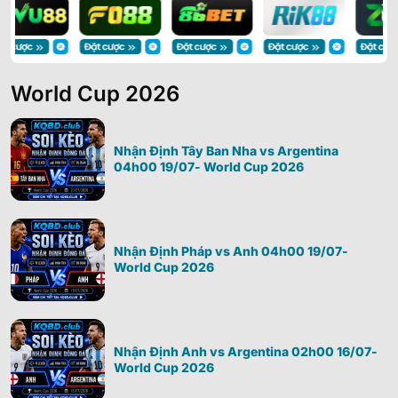
World Cup 2026
Nhận Định Tây Ban Nha vs Argentina
04h00 19/07- World Cup 2026
Nhận Định Pháp vs Anh 04h00 19/07-
World Cup 2026
Nhận Định Anh vs Argentina 02h00 16/07-
World Cup 2026