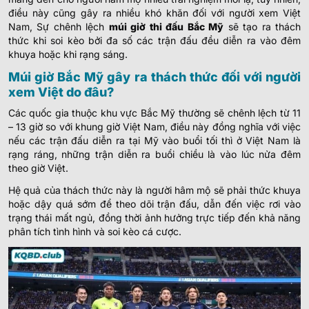
điều này cũng gây ra nhiều khó khăn đối với người xem Việt
Nam, Sự chênh lệch
múi giờ thi đấu Bắc Mỹ
sẽ tạo ra thách
thức khi soi kèo bởi đa số các trận đấu đều diễn ra vào đêm
khuya hoặc khi rạng sáng.
Múi giờ Bắc Mỹ gây ra thách thức đối với người
xem Việt do đâu?
Các quốc gia thuộc khu vực Bắc Mỹ thường sẽ chênh lệch từ 11
– 13 giờ so với khung giờ Việt Nam, điều này đồng nghĩa với việc
nếu các trận đấu diễn ra tại Mỹ vào buổi tối thì ở Việt Nam là
rạng ráng, những trận diễn ra buổi chiều là vào lúc nửa đêm
theo giờ Việt.
Hệ quả của thách thức này là người hâm mộ sẽ phải thức khuya
hoặc dậy quá sớm để theo dõi trận đấu, dẫn đến việc rơi vào
trạng thái mất ngủ, đồng thời ảnh hưởng trực tiếp đến khả năng
phân tích tình hình và soi kèo cá cược.