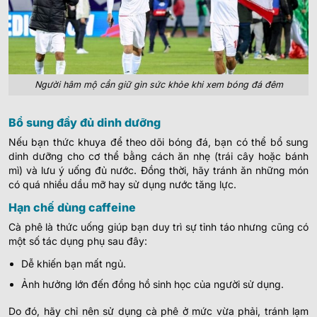
Người hâm mộ cần giữ gìn sức khỏe khi xem bóng đá đêm
Bổ sung đầy đủ dinh dưỡng
Nếu bạn thức khuya để theo dõi bóng đá, bạn có thể bổ sung
dinh dưỡng cho cơ thể bằng cách ăn nhẹ (trái cây hoặc bánh
mì) và lưu ý uống đủ nước. Đồng thời, hãy tránh ăn những món
có quá nhiều dầu mỡ hay sử dụng nước tăng lực.
Hạn chế dùng caffeine
Cà phê là thức uống giúp bạn duy trì sự tỉnh táo nhưng cũng có
một số tác dụng phụ sau đây:
Dễ khiến bạn mất ngủ.
Ảnh hưởng lớn đến đồng hồ sinh học của người sử dụng.
Do đó, hãy chỉ nên sử dụng cà phê ở mức vừa phải, tránh lạm