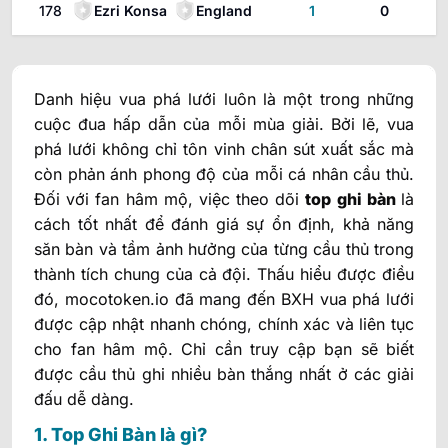
178
Ezri Konsa
England
1
0
Danh hiệu vua phá lưới luôn là một trong những
cuộc đua hấp dẫn của mỗi mùa giải. Bởi lẽ, vua
phá lưới không chỉ tôn vinh chân sút xuất sắc mà
còn phản ánh phong độ của mỗi cá nhân cầu thủ.
Đối với fan hâm mộ, việc theo dõi
top ghi bàn
là
cách tốt nhất để đánh giá sự ổn định, khả năng
săn bàn và tầm ảnh hưởng của từng cầu thủ trong
thành tích chung của cả đội. Thấu hiểu được điều
đó, mocotoken.io đã mang đến BXH vua phá lưới
được cập nhật nhanh chóng, chính xác và liên tục
cho fan hâm mộ. Chỉ cần truy cập bạn sẽ biết
được cầu thủ ghi nhiều bàn thắng nhất
ở các giải
đấu dễ dàng.
1. Top Ghi Bàn là gì?