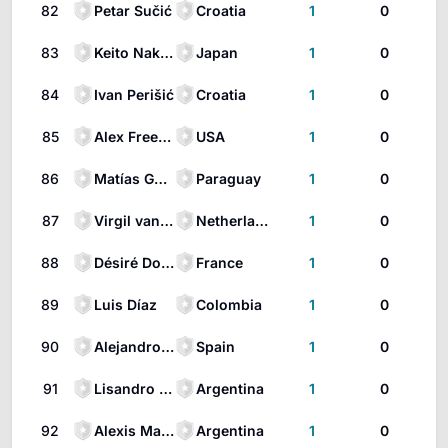
82
Petar Sučić
Croatia
1
0
83
Keito Nakamura
Japan
1
0
84
Ivan Perišić
Croatia
1
0
85
Alex Freeman
USA
1
0
86
Matías Galarza
Paraguay
1
0
87
Virgil van Dijk
Netherlands
1
0
88
Désiré Doue
France
1
0
89
Luis Díaz
Colombia
1
0
90
Alejandro Baena Rodríguez
Spain
1
0
91
Lisandro Martínez
Argentina
1
0
92
Alexis Mac Allister
Argentina
1
0