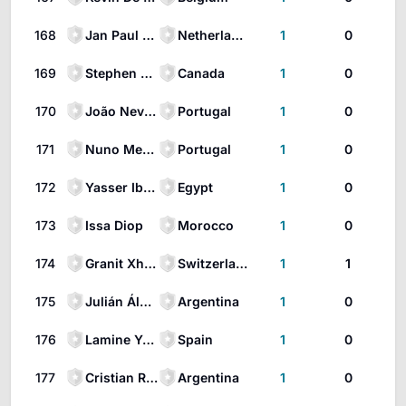
168
Jan Paul van Hecke
Netherlands
1
0
169
Stephen Eustáquio
Canada
1
0
170
João Neves
Portugal
1
0
171
Nuno Mendes
Portugal
1
0
172
Yasser Ibrahim Hanafi
Egypt
1
0
173
Issa Diop
Morocco
1
0
174
Granit Xhaka
Switzerland
1
1
175
Julián Álvarez
Argentina
1
0
176
Lamine Yamal
Spain
1
0
177
Cristian Romero
Argentina
1
0