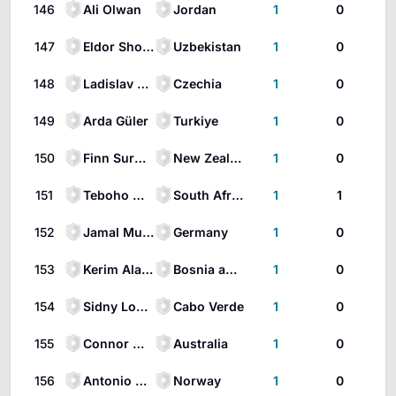
146
Ali Olwan
Jordan
1
0
147
Eldor Shomurodov
Uzbekistan
1
0
148
Ladislav Krejčí
Czechia
1
0
149
Arda Güler
Turkiye
1
0
150
Finn Surman
New Zealand
1
0
151
Teboho Mokoena
South Africa
1
1
152
Jamal Musiala
Germany
1
0
153
Kerim Alajbegovic
Bosnia and Herzegovina
1
0
154
Sidny Lopes Cabral
Cabo Verde
1
0
155
Connor Metcalfe
Australia
1
0
156
Antonio Nusa
Norway
1
0