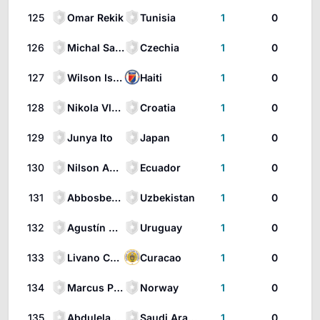
125
Omar Rekik
Tunisia
1
0
126
Michal Sadílek
Czechia
1
0
127
Wilson Isidor
Haiti
1
0
128
Nikola Vlašić
Croatia
1
0
129
Junya Ito
Japan
1
0
130
Nilson Angulo
Ecuador
1
0
131
Abbosbek Fayzullaev
Uzbekistan
1
0
132
Agustín Canobbio
Uruguay
1
0
133
Livano Comenencia
Curacao
1
0
134
Marcus Pedersen
Norway
1
0
135
Abdulelah Al-Amri
Saudi Arabia
1
0