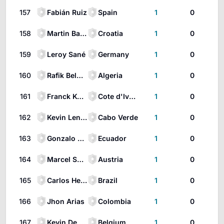
157
Fabián Ruiz
Spain
1
0
158
Martin Baturina
Croatia
1
0
159
Leroy Sané
Germany
1
0
160
Rafik Belghali
Algeria
1
0
161
Franck Kessié
Cote d'Ivoire
1
0
162
Kevin Lenini Pina
Cabo Verde
1
0
163
Gonzalo Plata
Ecuador
1
0
164
Marcel Sabitzer
Austria
1
0
165
Carlos Henrique Casimiro
Brazil
1
0
166
Jhon Arias
Colombia
1
0
167
Kevin De Bruyne
Belgium
1
0