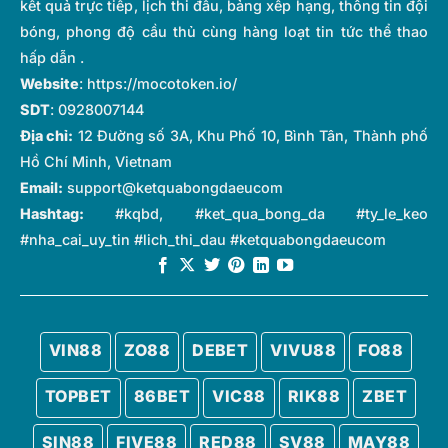
Tìm hiểu chi tiết về khái niệm top ghi bàn là gì trong
kết quả trực tiếp, lịch thi đấu, bảng xếp hạng, thông tin đội
bóng đá?
bóng, phong độ cầu thủ cùng hàng loạt tin tức thể thao
hấp dẫn .
Website
:
https://mocotoken.io/
Với cầu thủ: Đây là bằng chứng giúp cầu thủ
SDT
: 0928007144
có thể khẳng định đẳng cấp cá nhân, ghi dấu
sự hiệu quả cũng như tầm ảnh hưởng của mình
Địa chỉ:
12 Đường số 3A, Khu Phố 10, Bình Tân, Thành phố
trong đội bóng.
Hồ Chí Minh, Vietnam
Email:
support@ketquabongdaeucom
Với đội bóng: Việc sở hữu được một chân sút
Hashtag:
#kqbd, #ket_qua_bong_da #ty_le_keo
nằm trong top đầu là cách thể hiện sức mạnh
#nha_cai_uy_tin #lich_thi_dau #ketquabongdaeucom
hàng công cũng như chứng minh khả năng
triển khai chiến thuật hiệu quả. Một chân sút
xuất sắc không chỉ mang về chiến thắng mà
còn giúp toàn đội có thể tự tin và giúp câu lạc
bộ đạt được thành tích cao nhất.
VIN88
ZO88
DEBET
VIVU88
FO88
Ví dụ theo thống kê cho thấy các siêu sao như
TOPBET
86BET
VIC88
RIK88
ZBET
Messi, Ronaldo, Haaland, Mbappé thường xuyên
xuất hiện trong top đầu nhờ vào khả năng săn bàn
SIN88
FIVE88
RED88
SV88
MAY88