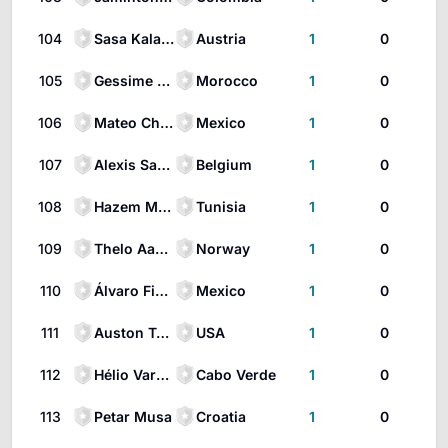
104
Sasa Kalajdzic
Austria
1
0
105
Gessime Yassine
Morocco
1
0
106
Mateo Chávez
Mexico
1
0
107
Alexis Saelemaekers
Belgium
1
0
108
Hazem Mastouri
Tunisia
1
0
109
Thelo Aasgaard
Norway
1
0
110
Álvaro Fidalgo
Mexico
1
0
111
Auston Trusty
USA
1
0
112
Hélio Varela
Cabo Verde
1
0
113
Petar Musa
Croatia
1
0