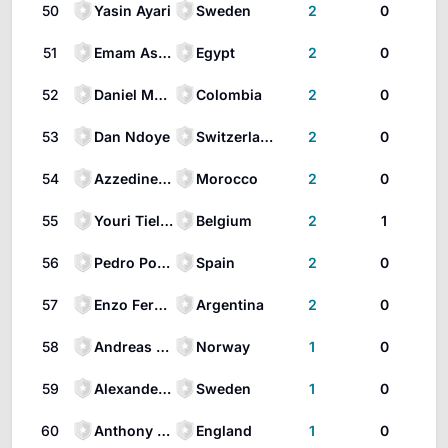
50
Yasin Ayari
Sweden
2
0
51
Emam Ashour
Egypt
2
0
52
Daniel Muñoz
Colombia
2
0
53
Dan Ndoye
Switzerland
2
0
54
Azzedine Ounahi
Morocco
2
0
55
Youri Tielemans
Belgium
2
1
56
Pedro Porro
Spain
2
0
57
Enzo Fernández
Argentina
2
0
58
Andreas Schjelderup
Norway
1
0
59
Alexander Isak
Sweden
1
0
60
Anthony Gordon
England
1
0