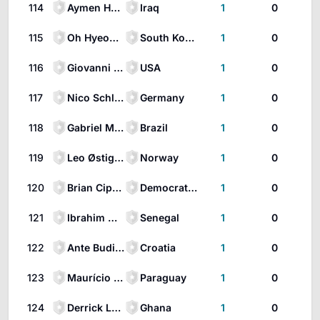
114
Aymen Hussein
Iraq
1
0
115
Oh Hyeon-gyu
South Korea
1
0
116
Giovanni Reyna
USA
1
0
117
Nico Schlotterbeck
Germany
1
0
118
Gabriel Martinelli
Brazil
1
0
119
Leo Østigård
Norway
1
0
120
Brian Cipenga
Democratic Republic of the Congo
1
0
121
Ibrahim Mbaye
Senegal
1
0
122
Ante Budimir
Croatia
1
0
123
Maurício Magalhães Prado
Paraguay
1
0
124
Derrick Luckassen
Ghana
1
0