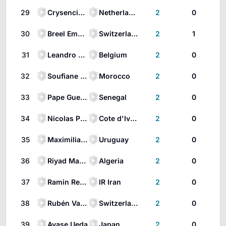
29
Crysencio Summerville
Netherlands
2
0
30
Breel Embolo
Switzerland
2
1
31
Leandro Trossard
Belgium
2
0
32
Soufiane Rahimi
Morocco
2
0
33
Pape Gueye
Senegal
2
0
34
Nicolas Pépé
Cote d'Ivoire
2
0
35
Maximiliano Araujo
Uruguay
2
0
36
Riyad Mahrez
Algeria
2
0
37
Ramin Rezaeian
IR Iran
2
0
38
Rubén Vargas
Switzerland
2
0
39
Ayase Ueda
Japan
2
0