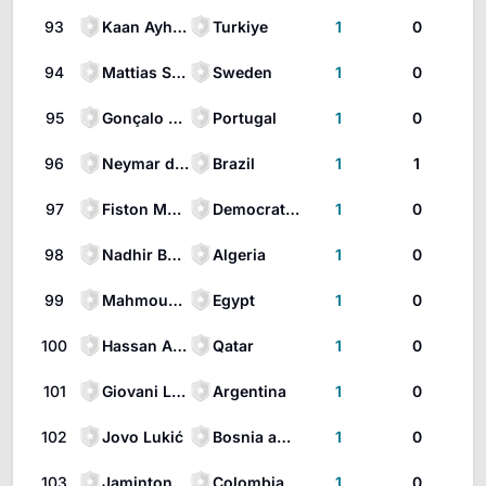
93
Kaan Ayhan
Turkiye
1
0
94
Mattias Svanberg
Sweden
1
0
95
Gonçalo Ramos
Portugal
1
0
96
Neymar da Silva Santos Júnior
Brazil
1
1
97
Fiston Mayele
Democratic Republic of the Congo
1
0
98
Nadhir Benbouali
Algeria
1
0
99
Mahmoud Saber
Egypt
1
0
100
Hassan Al-Haydos
Qatar
1
0
101
Giovani Lo Celso
Argentina
1
0
102
Jovo Lukić
Bosnia and Herzegovina
1
0
103
Jaminton Campaz
Colombia
1
0