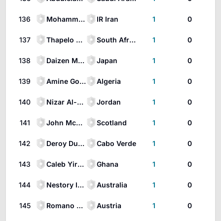
136
Mohammad Mohebbi
IR Iran
1
0
137
Thapelo Maseko
South Africa
1
0
138
Daizen Maeda
Japan
1
0
139
Amine Gouiri
Algeria
1
0
140
Nizar Al-Rashdan
Jordan
1
0
141
John McGinn
Scotland
1
0
142
Deroy Duarte
Cabo Verde
1
0
143
Caleb Yirenkyi
Ghana
1
0
144
Nestory Irankunda
Australia
1
0
145
Romano Schmid
Austria
1
0