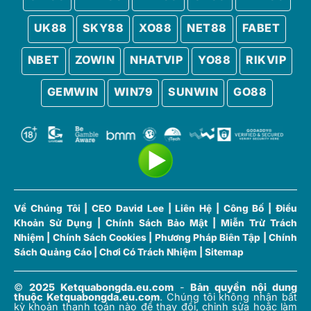
ấn tượng. Chính vì thế, theo dõi top ghi bàn
UK88
SKY88
XO88
NET88
FABET
không chỉ thú vị mà còn giúp fan hâm mộ hiểu rõ
được cục diện giải đấu và phong độ ngôi sao
NBET
ZOWIN
NHATVIP
YO88
RIKVIP
hàng đầu.
2. Top Ghi Bàn hôm nay tại
GEMWIN
WIN79
SUNWIN
GO88
Ketquabongda.eu.com
Tại mocotoken.io cung cấp danh sách Top ghi
bàn được cập nhật real-time theo thời gian thực.
Fan hâm mộ một khi truy cập có thể theo dõi các
cầu thủ dẫn đầu về số bàn thắng ở mọi giải đấu
lớn nhỏ. Trong đó nổi bật gồm có:
Về Chúng Tôi
|
CEO David Lee
|
Liên Hệ
|
Công Bố
|
Điều
Ngoại Hạng Anh.
Khoản Sử Dụng
|
Chính Sách Bảo Mật
|
Miễn Trừ Trách
Nhiệm
|
Chính Sách Cookies
|
Phương Pháp Biên Tập
|
Chính
La Liga.
Sách Quảng Cáo
|
Chơi Có Trách Nhiệm
|
Sitemap
Serie A.
©
2025 Ketquabongda.eu.com
-
Bản quyền nội dung
Bundesliga.
thuộc Ketquabongda.eu.com
.
Chúng tôi không nhận bất
kỳ khoản thanh toán nào để thay đổi, chỉnh sửa hoặc làm