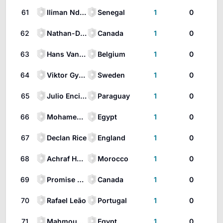
61
Iliman Ndiaye
Senegal
1
0
62
Nathan-Dylan Saliba
Canada
1
0
63
Hans Vanaken
Belgium
1
0
64
Viktor Gyökeres
Sweden
1
0
65
Julio Enciso
Paraguay
1
0
66
Mohamed Salah
Egypt
1
0
67
Declan Rice
England
1
0
68
Achraf Hakimi
Morocco
1
0
69
Promise David
Canada
1
0
70
Rafael Leão
Portugal
1
0
71
Mahmoud Trezeguet
Egypt
1
0