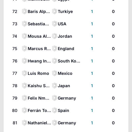
72
Baris Alper Yilmaz
Turkiye
1
0
73
Sebastian Berhalter
USA
1
0
74
Mousa Al-Tamari
Jordan
1
0
75
Marcus Rashford
England
1
0
76
Hwang In-Beom
South Korea
1
0
77
Luis Romo
Mexico
1
0
78
Kaishu Sano
Japan
1
0
79
Felix Nmecha
Germany
1
0
80
Ferrán Torres
Spain
1
0
81
Nathaniel Brown
Germany
1
0