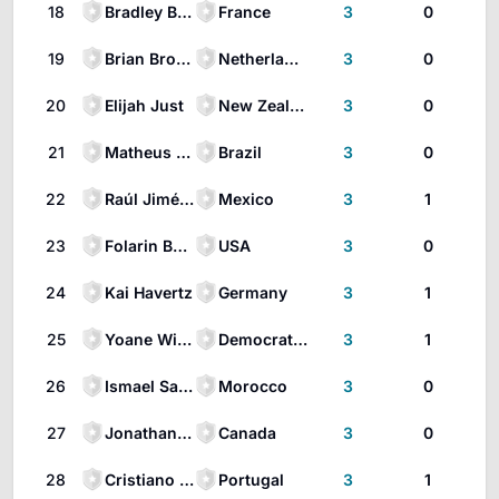
18
Bradley Barcola
France
3
0
19
Brian Brobbey
Netherlands
3
0
20
Elijah Just
New Zealand
3
0
21
Matheus Cunha
Brazil
3
0
22
Raúl Jiménez
Mexico
3
1
23
Folarin Balogun
USA
3
0
24
Kai Havertz
Germany
3
1
25
Yoane Wissa
Democratic Republic of the Congo
3
1
26
Ismael Saibari
Morocco
3
0
27
Jonathan David
Canada
3
0
28
Cristiano Ronaldo
Portugal
3
1