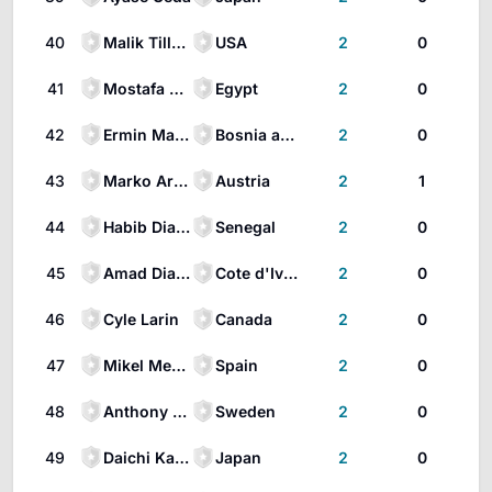
40
Malik Tillman
USA
2
0
41
Mostafa Zico
Egypt
2
0
42
Ermin Mahmić
Bosnia and Herzegovina
2
0
43
Marko Arnautović
Austria
2
1
44
Habib Diarra
Senegal
2
0
45
Amad Diallo
Cote d'Ivoire
2
0
46
Cyle Larin
Canada
2
0
47
Mikel Merino
Spain
2
0
48
Anthony Elanga
Sweden
2
0
49
Daichi Kamada
Japan
2
0