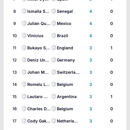
8
Ismaila Sarr
Senegal
4
0
9
Julián Quiñones
Mexico
4
0
10
Vinícius
Brazil
4
0
11
Bukayo Saka
England
3
1
12
Deniz Undav
Germany
3
0
13
Johan Manzambi
Switzerland
3
0
14
Romelu Lukaku
Belgium
3
0
15
Lautaro Martínez
Argentina
3
1
16
Charles De Ketelaere
Belgium
3
0
17
Cody Gakpo
Netherlands
3
0