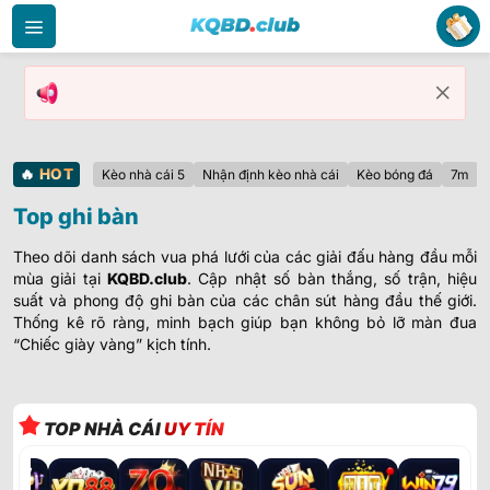
Bỏ
qua
nội
dung
🔥
HOT
Kèo nhà cái 5
Nhận định kèo nhà cái
Kèo bóng đá
7m
Top ghi bàn
Theo dõi danh sách vua phá lưới của các giải đấu hàng đầu mỗi
mùa giải tại
KQBD.club
. Cập nhật số bàn thắng, số trận, hiệu
suất và phong độ ghi bàn của các chân sút hàng đầu thế giới.
Thống kê rõ ràng, minh bạch giúp bạn không bỏ lỡ màn đua
“Chiếc giày vàng” kịch tính.
TOP NHÀ CÁI
UY TÍN