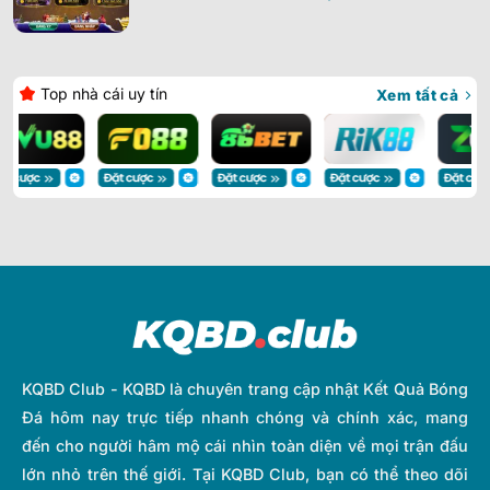
Top nhà cái uy tín
Xem tất cả
KQBD Club - KQBD là chuyên trang cập nhật Kết Quả Bóng
Đá hôm nay trực tiếp nhanh chóng và chính xác, mang
đến cho người hâm mộ cái nhìn toàn diện về mọi trận đấu
lớn nhỏ trên thế giới. Tại KQBD Club, bạn có thể theo dõi