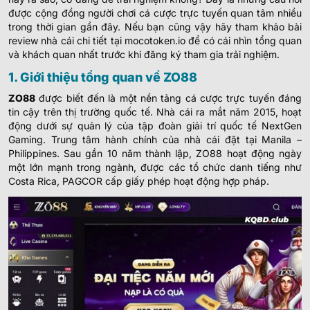
được cộng đồng người chơi cá cược trực tuyến quan tâm nhiều
trong thời gian gần đây. Nếu bạn cũng vậy hãy tham khảo bài
review nhà cái chi tiết tại mocotoken.io để có cái nhìn tổng quan
và khách quan nhất trước khi đăng ký tham gia trải nghiệm.
1. Giới thiệu tổng quan về ZO88
ZO88
được biết đến là một nền tảng cá cược trực tuyến đáng
tin cậy trên thị trường quốc tế. Nhà cái ra mắt năm 2015, hoạt
động dưới sự quản lý của tập đoàn giải trí quốc tế NextGen
Gaming. Trung tâm hành chính của nhà cái đặt tại Manila –
Philippines. Sau gần 10 năm thành lập, ZO88 hoạt động ngày
một lớn mạnh trong ngành, được các tổ chức danh tiếng như
Costa Rica, PAGCOR cấp giấy phép hoạt động hợp pháp.