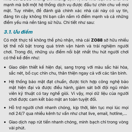
mạnh mà bởi một hệ thống dịch vụ được đầu tư chỉn chu về mọi
mặt. Tuy nhiên, để đánh giá chính xác nhà cái này có uy tín,
đáng tin cậy không thì bạn cần nắm rõ điểm mạnh và cả những
điểm yếu mà nền tảng sử hữu. Chi tiết như sau:
3.1. Ưu điểm
Có một thực tế không thể phủ nhận, nhà cái
ZO88
sở hữu nhiều
lợi thế nổi bật trong quá trình vận hành và trải nghiệm người
chơi. Trong đó, những ưu điểm nổi bật nhất thu hút người chơi
có thể kể đến như:
Giao diện thiết kế hiện đại, sang trọng với màu sắc hài hòa,
sắc nét, bố cục chỉn chu, thân thiện ngay cả với các tân binh.
Hệ thống bảo mật đạt chuẩn, được tích hợp công nghệ bảo
mật hiện đại và được điều hành, giám sát bởi đội ngũ nhân
viên kỹ thuật có tay nghề giỏi. Vì vậy, mọi dữ liệu của người
chơi được cam kết bảo mật an toàn tuyệt đối.
Hỗ trợ người chơi nhanh chóng, kịp thời, liên tục mọi lúc mọi
nơi 24/7 qua nhiều kênh tư vấn như chat live, email, hotline,…
Giao dịch nạp rút tiền nhanh chóng, minh bạch chỉ trong vòng
vài phút.