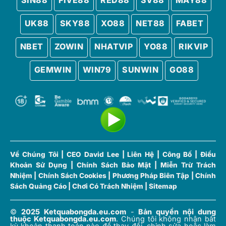
SIN88
FIVE88
RED88
SV88
MAY88
UK88
SKY88
XO88
NET88
FABET
NBET
ZOWIN
NHATVIP
YO88
RIKVIP
GEMWIN
WIN79
SUNWIN
GO88
Về Chúng Tôi
|
CEO David Lee
|
Liên Hệ
|
Công Bố
|
Điều
Khoản Sử Dụng
|
Chính Sách Bảo Mật
|
Miễn Trừ Trách
Nhiệm
|
Chính Sách Cookies
|
Phương Pháp Biên Tập
|
Chính
Sách Quảng Cáo
|
Chơi Có Trách Nhiệm
|
Sitemap
©
2025 Ketquabongda.eu.com
-
Bản quyền nội dung
thuộc Ketquabongda.eu.com
.
Chúng tôi không nhận bất
kỳ khoản thanh toán nào để thay đổi, chỉnh sửa hoặc làm