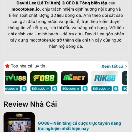
David Lee (Lê Trí Anh)
là
CEO & Tổng biên tập
của
mocotoken.io
, chịu trách nhiệm định hướng nội dung và
kiểm soát chất lượng dữ liệu bóng đá. Anh theo dõi sát sao
các giải đấu trong nước và quốc tế, trực tiếp kiểm duyệt
thông tin về kết quả, lịch thi đấu và bảng xếp hạng. Với tiêu
chí chính xác – minh bạch – dễ tra cứu, David Lee góp phần
xây dựng mocotoken.io trở thành địa chỉ tin cậy của người
hâm mộ bóng đá.
Top nhà cái uy tín
Xem tất cả
Review Nhà Cái
GO88 – Nền tảng cá cược trực tuyến đáng
trải nghiệm nhất hiện nay