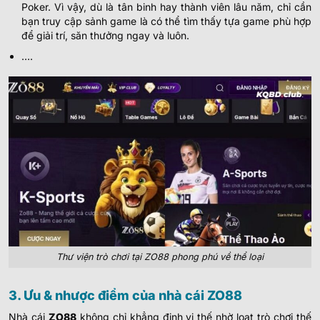
Poker. Vì vậy, dù là tân binh hay thành viên lâu năm, chỉ cần
bạn truy cập sảnh game là có thể tìm thấy tựa game phù hợp
để giải trí, săn thưởng ngay và luôn.
….
Thư viện trò chơi tại ZO88 phong phú về thể loại
3. Ưu & nhược điểm của nhà cái ZO88
Nhà cái
ZO88
không chỉ khẳng định vị thế nhờ loạt trò chơi thế