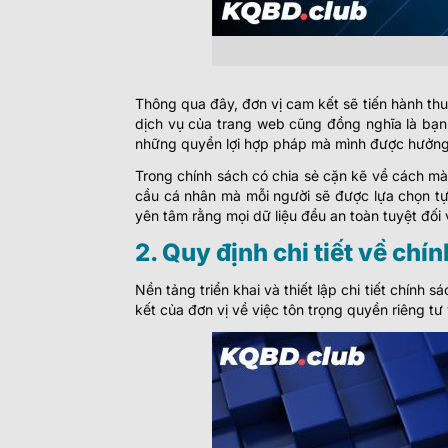
Thông qua đây, đơn vị cam kết sẽ tiến hành thu
dịch vụ của trang web cũng đồng nghĩa là bạn
những quyền lợi hợp pháp mà mình được hưởng 
Trong chính sách có chia sẻ cặn kẽ về cách mà
cầu cá nhân mà mỗi người sẽ được lựa chọn tự
yên tâm rằng mọi dữ liệu đều an toàn tuyệt đối 
2. Quy định chi tiết về chí
Nền tảng triển khai và thiết lập chi tiết chín
kết của đơn vị về việc tôn trọng quyền riêng t