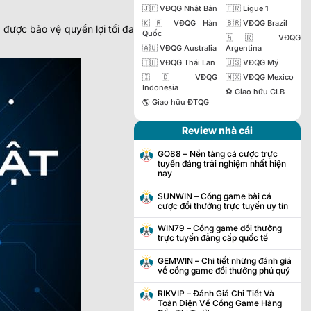
🇯🇵 VĐQG Nhật Bản
🇫🇷 Ligue 1
🇰🇷 VĐQG Hàn
🇧🇷 VĐQG Brazil
được bảo vệ quyền lợi tối đa
Quốc
🇦🇷 VĐQG
🇦🇺 VĐQG Australia
Argentina
🇹🇭 VĐQG Thái Lan
🇺🇸 VĐQG Mỹ
🇮🇩 VĐQG
🇲🇽 VĐQG Mexico
Indonesia
⚽️ Giao hữu CLB
🌎 Giao hữu ĐTQG
Review nhà cái
GO88 – Nền tảng cá cược trực
tuyến đáng trải nghiệm nhất hiện
nay
SUNWIN – Cổng game bài cá
cược đổi thưởng trực tuyến uy tín
WIN79 – Cổng game đổi thưởng
trực tuyến đẳng cấp quốc tế
GEMWIN – Chi tiết những đánh giá
về cổng game đổi thưởng phú quý
RIKVIP – Đánh Giá Chi Tiết Và
Toàn Diện Về Cổng Game Hàng