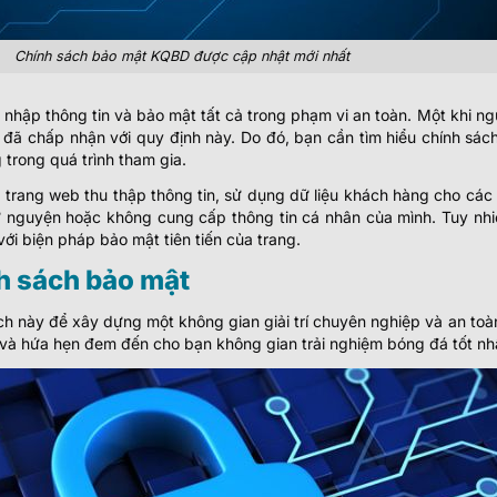
Chính sách bảo mật KQBD được cập nhật mới nhất
 nhập thông tin và bảo mật tất cả trong phạm vi an toàn. Một khi ng
 đã chấp nhận với quy định này. Do đó, bạn cần tìm hiểu chính sác
trong quá trình tham gia.
 trang web thu thập thông tin, sử dụng dữ liệu khách hàng cho các
 nguyện hoặc không cung cấp thông tin cá nhân của mình. Tuy nhi
với biện pháp bảo mật tiên tiến của trang.
nh sách bảo mật
h sách này để xây dựng một không gian giải trí chuyên nghiệp và an t
ư và hứa hẹn đem đến cho bạn không gian trải nghiệm bóng đá tốt nh