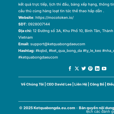
kết quả trực tiếp, lịch thi đấu, bảng xếp hạng, thông 
cầu thủ cùng hàng loạt tin tức thể thao hấp dẫn .
Website
:
https://mocotoken.io/
SDT
: 0928007144
Địa chỉ:
12 Đường số 3A, Khu Phố 10, Bình Tân, Thành
Vietnam
Email:
support@ketquabongdaeucom
Hashtag:
#kqbd, #ket_qua_bong_da #ty_le_keo #nha_ca
#ketquabongdaeucom
Về Chúng Tôi
|
CEO David Lee
|
Liên Hệ
|
Công Bố
|
Điề
©
2025 Ketquabongda.eu.com
-
Bản quyền nội dun
lệch các đánh g