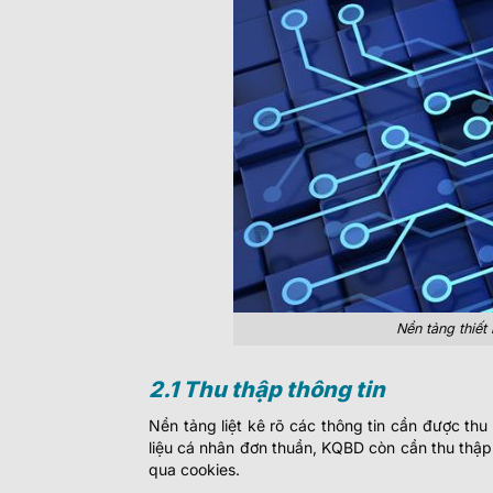
Nền tảng thiết 
2.1 Thu thập thông tin
Nền tảng liệt kê rõ các thông tin cần được th
liệu cá nhân đơn thuần, KQBD còn cần thu thập t
qua cookies.