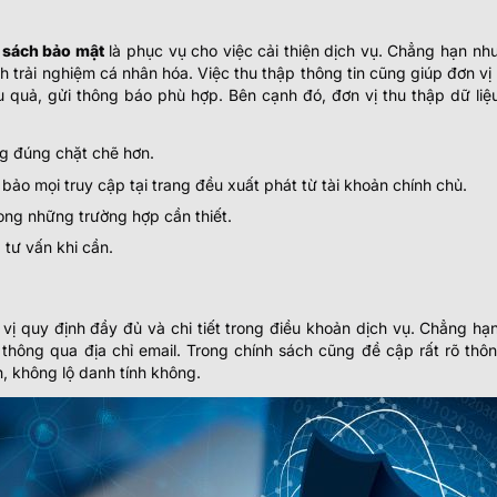
 sách bảo mật
là phục vụ cho việc cải thiện dịch vụ. Chẳng hạn nh
nh trải nghiệm cá nhân hóa. Việc thu thập thông tin cũng giúp đơn v
iệu quả, gửi thông báo phù hợp. Bên cạnh đó, đơn vị thu thập dữ li
g đúng chặt chẽ hơn.
ảo mọi truy cập tại trang đều xuất phát từ tài khoản chính chủ.
ong những trường hợp cần thiết.
 tư vấn khi cần.
ị quy định đầy đủ và chi tiết trong điều khoản dịch vụ. Chẳng hạn
hông qua địa chỉ email. Trong chính sách cũng đề cập rất rõ thô
, không lộ danh tính không.