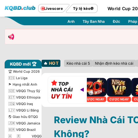
Bỏ
World Cup 2
Livescore
Tỷ lệ kèo
qua
nội
Anh
Tây Ban Nha
Đức
Pháp
dung
🔥
HOT
Kèo nhà cái 5
Nhận định kèo nhà cái
KQBD mới 🏆
🏆️ World Cup 2026
🇪🇸 La Liga
TOP
🏴󠁧󠁢󠁥󠁮󠁧󠁿 Hạng nhất Anh
NHÀ CÁI
🇸🇪 VĐQG Thụy Sỹ
UY TÍN
🇪🇹 VĐQG Ethiopia
CƯỢC NGAY
CƯỢC NGAY
CƯỢC NGAY
CƯỢC NGAY
C
🇮🇶 VĐQG Iraq
🇱🇾 VĐQG Li Băng
Review Nhà Cái TO
🌎 Giao hữu ĐTQG
🇯🇲 VĐQG Jamaica
🇧🇷 VĐQG Brazil
Không?
🇦🇷 VĐQG