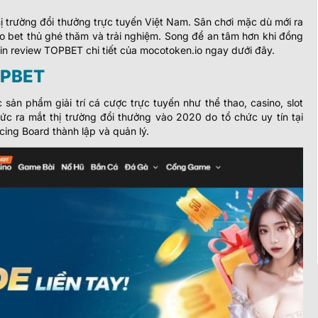
hị trường đổi thưởng trực tuyến Việt Nam. Sân chơi mặc dù mới ra
o bet thủ ghé thăm và trải nghiệm. Song để an tâm hơn khi đồng
tin review TOPBET chi tiết của
mocotoken.io
ngay dưới đây.
TOPBET
sản phẩm giải trí cá cược trực tuyến như thể thao, casino, slot
ức ra mắt thị trường đổi thưởng vào 2020 do tổ chức uy tín tại
ng Board thành lập và quản lý.