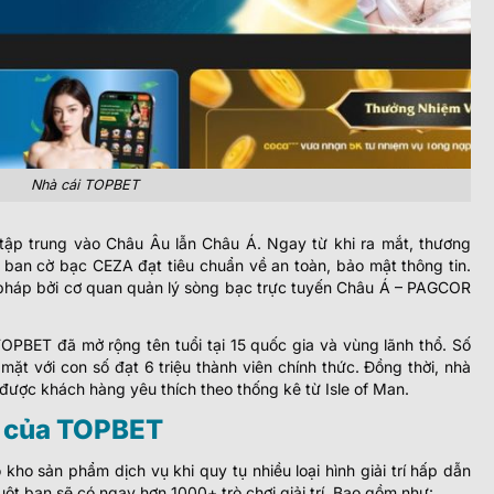
Nhà cái TOPBET
 tập trung vào Châu Âu lẫn Châu Á. Ngay từ khi ra mắt, thương
ban cờ bạc CEZA đạt tiêu chuẩn về an toàn, bảo mật thông tin.
 pháp bởi cơ quan quản lý sòng bạc trực tuyến Châu Á – PAGCOR
OPBET đã mở rộng tên tuổi tại 15 quốc gia và vùng lãnh thổ. Số
mặt với con số đạt 6 triệu thành viên chính thức. Đồng thời, nhà
c được khách hàng yêu thích theo thống kê từ Isle of Man.
m của TOPBET
kho sản phẩm dịch vụ khi quy tụ nhiều loại hình giải trí hấp dẫn
huột bạn sẽ có ngay hơn 1000+ trò chơi giải trí. Bao gồm như: