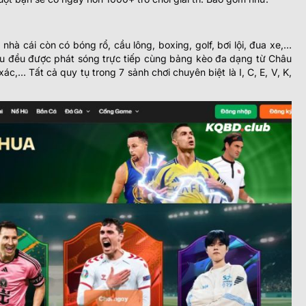
nhà cái còn có bóng rổ, cầu lông, boxing, golf, bơi lội, đua xe,…
 đấu đều được phát sóng trực tiếp cùng bảng kèo đa dạng từ Châu
xác,… Tất cả quy tụ trong 7 sảnh chơi chuyên biệt là I, C, E, V, K,