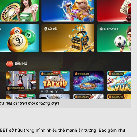
iá nhà cái trên mọi phương diện
PBET sở hữu trong mình nhiều thế mạnh ấn tượng. Bao gồm như: