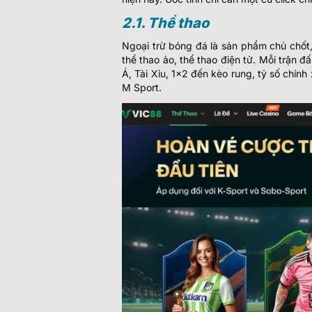
2.1. Thể thao
Ngoại trừ bóng đá là sản phẩm chủ chốt, 
thể thao ảo, thể thao điện tử. Mỗi trận
Á, Tài Xỉu, 1×2 đến kèo rung, tỷ số chính 
M Sport.