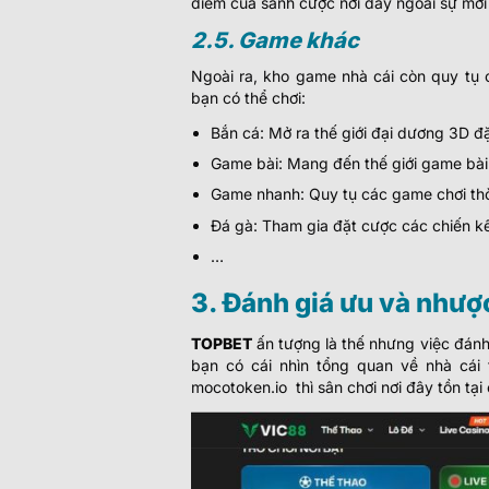
điểm của sảnh cược nơi đây ngoài sự mới
2.5. Game khác
Ngoài ra, kho game nhà cái còn quy tụ 
bạn có thể chơi:
Bắn cá: Mở ra thế giới đại dương 3D đặ
Game bài: Mang đến thế giới game bài
Game nhanh: Quy tụ các game chơi thờ
Đá gà: Tham gia đặt cược các chiến k
…
3. Đánh giá ưu và nhượ
TOPBET
ấn tượng là thế nhưng việc đánh 
bạn có cái nhìn tổng quan về nhà cái 
mocotoken.io
thì sân chơi nơi đây tồn tạ