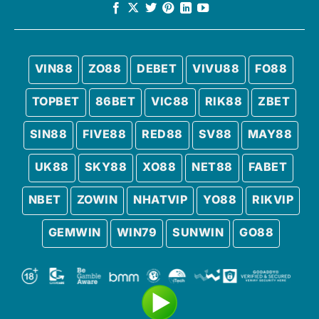
VIN88
ZO88
DEBET
VIVU88
FO88
TOPBET
86BET
VIC88
RIK88
ZBET
SIN88
FIVE88
RED88
SV88
MAY88
UK88
SKY88
XO88
NET88
FABET
NBET
ZOWIN
NHATVIP
YO88
RIKVIP
GEMWIN
WIN79
SUNWIN
GO88