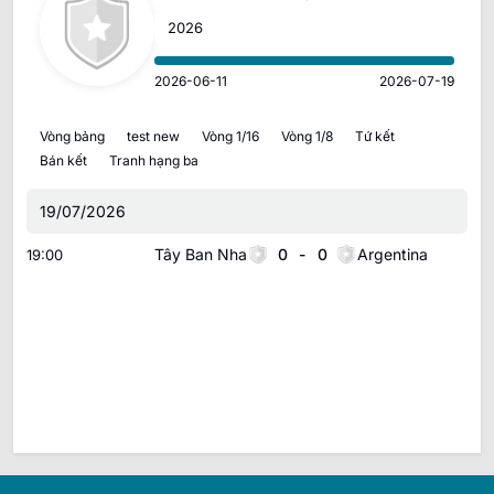
2026
2026-06-11
2026-07-19
Vòng bảng
test new
Vòng 1/16
Vòng 1/8
Tứ kết
Bán kết
Tranh hạng ba
Chung kết
19/07/2026
Tây Ban Nha
0
-
0
Argentina
19:00