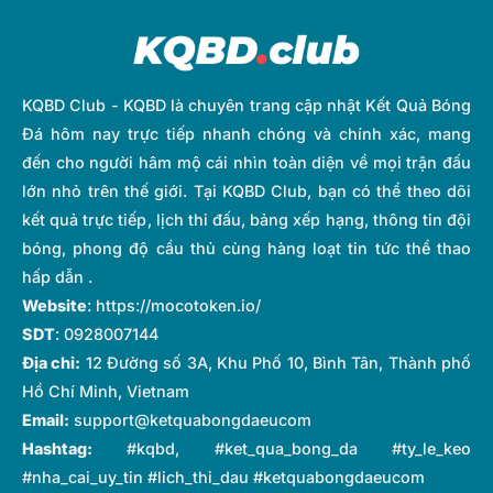
KQBD Club - KQBD là chuyên trang cập nhật Kết Quả Bóng
Đá hôm nay trực tiếp nhanh chóng và chính xác, mang
đến cho người hâm mộ cái nhìn toàn diện về mọi trận đấu
lớn nhỏ trên thế giới. Tại KQBD Club, bạn có thể theo dõi
kết quả trực tiếp, lịch thi đấu, bảng xếp hạng, thông tin đội
bóng, phong độ cầu thủ cùng hàng loạt tin tức thể thao
hấp dẫn .
Website
:
https://mocotoken.io/
SDT
: 0928007144
Địa chỉ:
12 Đường số 3A, Khu Phố 10, Bình Tân, Thành phố
Hồ Chí Minh, Vietnam
Email:
support@ketquabongdaeucom
Hashtag:
#kqbd, #ket_qua_bong_da #ty_le_keo
#nha_cai_uy_tin #lich_thi_dau #ketquabongdaeucom