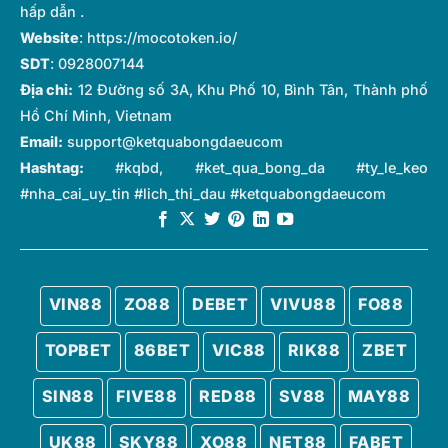
hấp dẫn .
Website
:
https://mocotoken.io/
SDT
: 0928007144
Địa chỉ:
12 Đường số 3A, Khu Phố 10, Bình Tân, Thành phố
Hồ Chí Minh, Vietnam
Email:
support@ketquabongdaeucom
Hashtag:
#kqbd, #ket_qua_bong_da #ty_le_keo
#nha_cai_uy_tin #lich_thi_dau #ketquabongdaeucom
VIN88
ZO88
DEBET
VIVU88
FO88
TOPBET
86BET
VIC88
RIK88
ZBET
SIN88
FIVE88
RED88
SV88
MAY88
UK88
SKY88
XO88
NET88
FABET