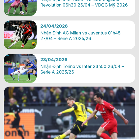
Revolution 06h30 26/04 – VĐQG Mỹ 2026
24/04/2026
Nhận Định AC Milan vs Juventus 01h45
27/04 – Serie A 2025/26
23/04/2026
Nhận Định Torino vs Inter 23h00 26/04 –
Serie A 2025/26