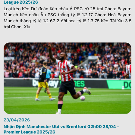
League 2025/26
Loại kèo Kèo Dự đoán Kèo châu Á PSG -0.25 trái Chọn: Bayern
Munich Kèo châu Âu PSG thắng tỷ lệ 1:2.17 Chọn: Hoà Bayern
Munich thắng tỷ lệ 1:2.67 2 đội hòa tỷ lệ 1:3.75 Kèo Tài Xỉu 3.5
trái Chọn: Xỉu...
23/04/2026
Nhận Định Manchester Utd vs Brentford 02h00 28/04 –
Premier League 2025/26