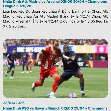
Nhận Định Atl. Madrid vs Arsenal 02h00 30/04 – Champions
League 2025/26
Loại kèo Kèo Dự đoán Kèo châu Á Đồng banh 0 trái Chọn: Atl.
Madrid Kèo châu Âu Atl. Madrid thắng tỷ lệ 1:2.74 Chọn: Atl.
Madrid Arsenal thắng tỷ lệ 1:2.44 2 đội hòa tỷ lệ 1:3.05 Kèo Tài
Xỉu 2.25 trái...
23/04/2026
Nhận Định PSG vs Bayern Munich 02h00 29/04 – Champions