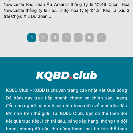
Newcastle Kèo châu Âu Arsenal thắng tỷ lệ 1:1.46 Chọn: Hoà
Newcastle thắng tỷ lệ 1:5.5 2 đội hòa tỷ lệ 1:4.21 Kèo Tài Xỉu 3
trái Chọn: Xỉu Dự đoán...
1
2
3
4
…
19
KQBD Club - KQBD là chuyên trang cập nhật Kết Quả Bóng
Đá hôm nay trực tiếp nhanh chóng và chính xác, mang
đến cho người hâm mộ cái nhìn toàn diện về mọi trận đấu
lớn nhỏ trên thế giới. Tại KQBD Club, bạn có thể theo dõi
kết quả trực tiếp, lịch thi đấu, bảng xếp hạng, thông tin đội
bóng, phong độ cầu thủ cùng hàng loạt tin tức thể thao