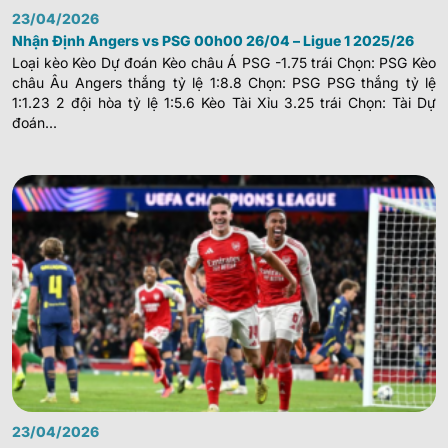
23/04/2026
Nhận Định Angers vs PSG 00h00 26/04 – Ligue 1 2025/26
Loại kèo Kèo Dự đoán Kèo châu Á PSG -1.75 trái Chọn: PSG Kèo
châu Âu Angers thắng tỷ lệ 1:8.8 Chọn: PSG PSG thắng tỷ lệ
1:1.23 2 đội hòa tỷ lệ 1:5.6 Kèo Tài Xỉu 3.25 trái Chọn: Tài Dự
đoán...
23/04/2026