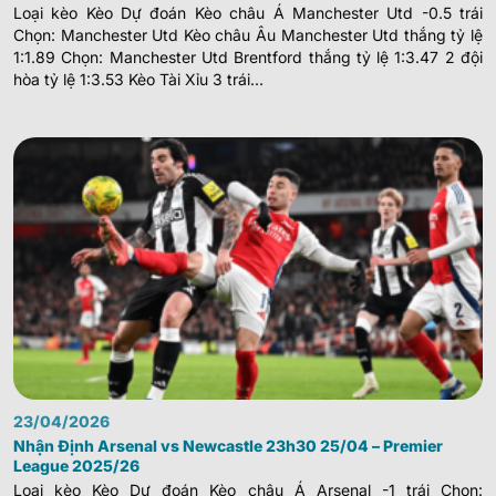
Loại kèo Kèo Dự đoán Kèo châu Á Manchester Utd -0.5 trái
Chọn: Manchester Utd Kèo châu Âu Manchester Utd thắng tỷ lệ
1:1.89 Chọn: Manchester Utd Brentford thắng tỷ lệ 1:3.47 2 đội
hòa tỷ lệ 1:3.53 Kèo Tài Xỉu 3 trái...
23/04/2026
Nhận Định Arsenal vs Newcastle 23h30 25/04 – Premier
League 2025/26
Loại kèo Kèo Dự đoán Kèo châu Á Arsenal -1 trái Chọn: