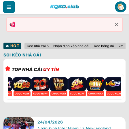
Bỏ
qua
nội
dung
🔥
HOT
Kèo nhà cái 5
Nhận định kèo nhà cái
Kèo bóng đá
7m
SOI KÈO NHÀ CÁI
TOP NHÀ CÁI
UY TÍN
28/04/2026
Nhận Định Al Nassr vs Al Ahli SC 01h00
ỢC NGAY
CƯỢC NGAY
CƯỢC NGAY
CƯỢC NGAY
CƯỢC NGAY
CƯỢC NGAY
CƯỢC NGAY
CƯ
30/04 – VĐQG Ả Rập 2025/26
24/04/2026
Nhận Định Inter Miami vs New England