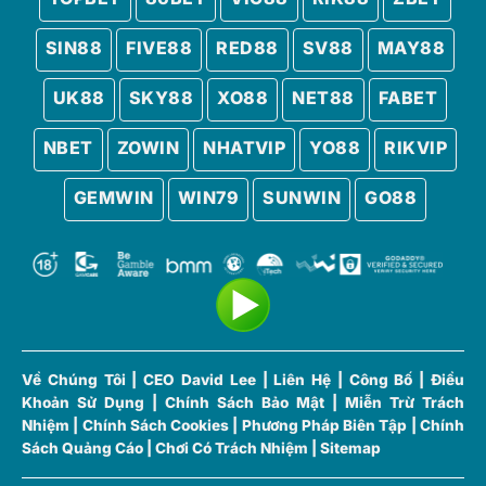
2. Chi tiết danh mục kết quả Champions
League
SIN88
FIVE88
RED88
SV88
MAY88
KQBD.Club cung cấp đầy đủ kết quả
Cúp C1 Châu
UK88
SKY88
XO88
NET88
FABET
Âu
với giao diện trực quan, dễ theo dõi trên mọi
thiết bị. Tất cả trận đấu đều được chia rõ theo
NBET
ZOWIN
NHATVIP
YO88
RIKVIP
từng trạng thái để người xem nắm bắt thông tin
nhanh nhất:
GEMWIN
WIN79
SUNWIN
GO88
Về Chúng Tôi
|
CEO David Lee
|
Liên Hệ
|
Công Bố
|
Điều
Khoản Sử Dụng
|
Chính Sách Bảo Mật
|
Miễn Trừ Trách
Nhiệm
|
Chính Sách Cookies
|
Phương Pháp Biên Tập
|
Chính
Theo dõi tỷ số vòng bảng C1 Châu Âu cực nhanh tại
Sách Quảng Cáo
|
Chơi Có Trách Nhiệm
|
Sitemap
KQBD.Club