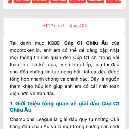
ỢC NGAY
CƯỢC NGAY
CƯỢC NGAY
CƯỢC NGAY
CƯỢC NGAY
CƯỢC NGAY
CƯỢC NGAY
CƯ
HTTP error! status: 403
Tại danh mục KQBD
Cúp C1 Châu Âu
của
mocotoken.io
, anh em có thể dễ dàng cập nhật
mọi thông tin liên quan đến Cúp C1 chỉ trong vài
thao tác. Từ kết quả, tỷ số trực tiếp, lịch thi đấu
cho đến những tin tức nóng hổi, tất cả đều được
tổng hợp nhanh chóng và chính xác. Đây là nguồn
tham khảo hữu ích giúp anh em có cái nhìn toàn
diện hơn về trận đấu.
1. Giới thiệu tổng quan về giải đấu Cúp C1
Châu Âu
Champions League là giải đấu quy tụ những CLB
hàng đầu châu Âu và là một trong những sân chơi