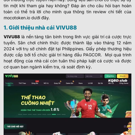
tín một khi tham gia hay không? Đáp án cho câu hỏi bạn hoàn
toàn có thể trả lời cho mình qua thông tin review chi tiết của
mocotoken.io
dưới đây.
1. Giới thiệu nhà cái VIVU88
VIVU88
là nền tảng tân binh trong lĩnh vực giải trí cá cược trực
tuyến. Sân chơi chính thức được thành lập vào tháng 12 năm
2024 với trụ sở chính đặt tại Philippines. Giấy phép thương hiệu
được cấp bởi tổ chức giải trí hàng đầu PAGCOR. Mọi quá trình
hoạt động của nhà cái còn tuân thủ pháp luật cá cược và được
cơ quan ban ngành kiểm tra, rà soát định kỳ.