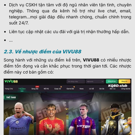
Dịch vụ CSKH tận tâm với độ ngũ nhân viên tận tình, chuyên
nghiệp. Thông qua đa kênh hỗ trợ như live chat, email,
telegram…mọi giải đáp đều nhanh chóng, chuẩn chỉnh trong
suốt 24/7.
Liên tục cập nhật các ưu đãi với giá trị nhận thưởng hấp dẫn.
…
2.3. Về nhược điểm của VIVU88
Song hành với những ưu điểm kể trên,
VIVU88
có nhiều nhược
điểm tồn đọng và cần khắc phục trong thời gian tới. Các nhược
điểm này cơ bản gồm có: