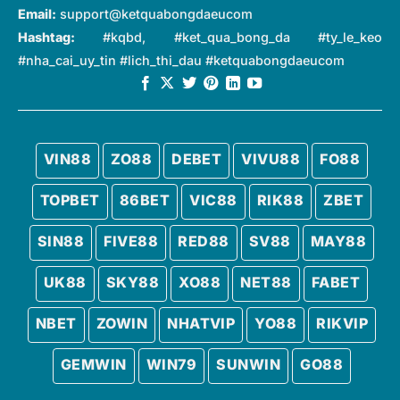
Email:
support@ketquabongdaeucom
Hashtag:
#kqbd, #ket_qua_bong_da #ty_le_keo
#nha_cai_uy_tin #lich_thi_dau #ketquabongdaeucom
VIN88
ZO88
DEBET
VIVU88
FO88
TOPBET
86BET
VIC88
RIK88
ZBET
SIN88
FIVE88
RED88
SV88
MAY88
UK88
SKY88
XO88
NET88
FABET
NBET
ZOWIN
NHATVIP
YO88
RIKVIP
GEMWIN
WIN79
SUNWIN
GO88