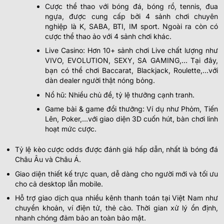
Cược thể thao với bóng đá, bóng rổ, tennis, đua
ngựa, được cung cấp bởi 4 sảnh chơi chuyên
nghiệp là K, SABA, BTI, IM sport. Ngoài ra còn có
cược thể thao ảo với 4 sảnh chơi khác.
Live Casino: Hơn 10+ sảnh chơi Live chất lượng như
VIVO, EVOLUTION, SEXY, SA GAMING,… Tại đây,
bạn có thể chơi Baccarat,
Blackjack
, Roulette,…với
dàn dealer người thật nóng bỏng.
Nổ hũ: Nhiều chủ đề, tỷ lệ thưởng cạnh tranh.
Game bài & game đổi thưởng: Ví dụ như Phỏm, Tiến
Lên, Poker,…với giao diện 3D cuốn hút, bàn chơi linh
hoạt mức cược.
Tỷ lệ kèo cược odds được đánh giá hấp dẫn, nhất là bóng đá
Châu Âu và Châu Á.
Giao diện thiết kế trực quan, dễ dàng cho người mới và tối ưu
cho cả desktop lẫn mobile.
Hỗ trợ giao dịch qua nhiều kênh thanh toán tại Việt Nam như
chuyển khoản, ví điện tử, thẻ cào. Thời gian xử lý ổn định,
nhanh chóng đảm bảo an toàn bảo mật.