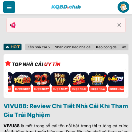
Bỏ
qua
nội
dung
🔥
HOT
Kèo nhà cái 5
Nhận định kèo nhà cái
Kèo bóng đá
7m
TOP NHÀ CÁI
UY TÍN
ỢC NGAY
CƯỢC NGAY
CƯỢC NGAY
CƯỢC NGAY
CƯỢC NGAY
CƯỢC NGAY
CƯỢC NGAY
CƯ
VIVU88: Review Chi Tiết Nhà Cái Khi Tham
Gia Trải Nghiệm
VIVU88
là một trong số cái tên nổi bật trong thị trường cá cược
đổi thưởng trực tuyến hiện nay. Song liệu sân chơi có thực sự uy