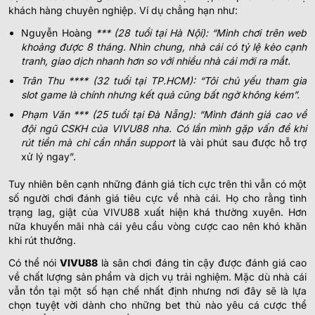
khách hàng chuyên nghiệp. Ví dụ chẳng hạn như:
Nguyễn Hoàng
*** (28 tuổi tại Hà Nội): “Mình chơi trên web
khoảng được 8 tháng. Nhìn chung, nhà cái có tỷ lệ kèo cạnh
tranh, giao dịch nhanh hơn so với nhiều nhà cái mới ra mắt.
Trân Thu **** (32 tuổi tại TP.HCM): “Tôi chủ yếu tham gia
slot game là chính nhưng kết quả cũng bất ngờ không kém”.
Phạm Văn *** (25 tuổi tại Đà Nẵng): “Mình đánh giá cao về
đội ngũ CSKH của VIVU88 nha. Có lần mình gặp vấn đề khi
rút tiền mà chỉ cần nhắn support
là vài phút sau được hỗ trợ
xử lý ngay”.
Tuy nhiên bên cạnh những đánh giá tích cực trên thì vẫn có một
số người chơi đánh giá tiêu cực về nhà cái. Họ cho rằng tình
trạng lag, giật của VIVU88 xuất hiện khá thường xuyên. Hơn
nữa khuyến mãi nhà cái yêu cầu vòng cược cao nên khó khăn
khi rút thưởng.
Có thể nói
VIVU88
là sân chơi đáng tin cậy được đánh giá cao
về chất lượng sản phẩm và dịch vụ trải nghiệm. Mặc dù nhà cái
vẫn tồn tại một số hạn chế nhất định nhưng nơi đây sẽ là lựa
chọn tuyệt vời dành cho những bet thủ nào yêu cá cược thể