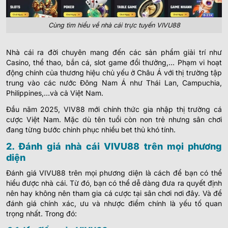
Cùng tìm hiểu về nhà cái trực tuyến VIVU88
Nhà cái ra đời chuyên mang đến các sản phẩm giải trí như
Casino, thể thao, bắn cá, slot game đổi thưởng,… Phạm vi hoạt
động chính của thương hiệu chủ yếu ở Châu Á với thị trường tập
trung vào các nước Đông Nam Á như Thái Lan, Campuchia,
Philippines,…và cả Việt Nam.
Đầu năm 2025, VIV88 mới chính thức gia nhập thị trường cá
cược Việt Nam. Mặc dù tên tuổi còn non trẻ nhưng sân chơi
đang từng bước chinh phục nhiều bet thủ khó tính.
2. Đánh giá nhà cái VIVU88 trên mọi phương
diện
Đánh giá VIVU88 trên mọi phương diện là cách để bạn có thể
hiểu được nhà cái. Từ đó, bạn có thể dễ dàng đưa ra quyết định
nên hay không nên tham gia cá cược tại sân chơi nơi đây. Và để
đánh giá chính xác, ưu và nhược điểm chính là yếu tố quan
trọng nhất. Trong đó: