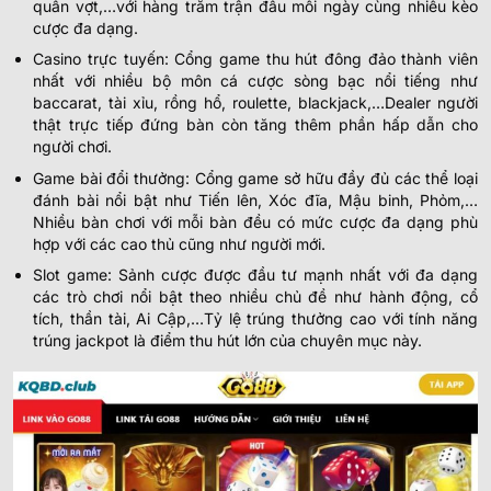
quần vợt,…với hàng trăm trận đấu mỗi ngày cùng nhiều kèo
cược đa dạng.
Casino trực tuyến: Cổng game thu hút đông đảo thành viên
nhất với nhiều bộ môn cá cược sòng bạc nổi tiếng như
baccarat, tài xỉu, rồng hổ, roulette, blackjack,…Dealer người
thật trực tiếp đứng bàn còn tăng thêm phần hấp dẫn cho
người chơi.
Game bài đổi thưởng: Cổng game sở hữu đầy đủ các thể loại
đánh bài nổi bật như Tiến lên, Xóc đĩa, Mậu binh, Phỏm,…
Nhiều bàn chơi với mỗi bàn đều có mức cược đa dạng phù
hợp với các cao thủ cũng như người mới.
Slot game: Sảnh cược được đầu tư mạnh nhất với đa dạng
các trò chơi nổi bật theo nhiều chủ đề như hành động, cổ
tích, thần tài, Ai Cập,…Tỷ lệ trúng thưởng cao với tính năng
trúng jackpot là điểm thu hút lớn của chuyên mục này.