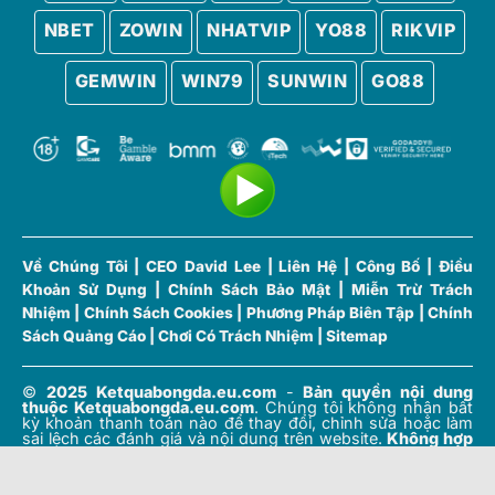
NBET
ZOWIN
NHATVIP
YO88
RIKVIP
GEMWIN
WIN79
SUNWIN
GO88
Về Chúng Tôi
|
CEO David Lee
|
Liên Hệ
|
Công Bố
|
Điều
Khoản Sử Dụng
|
Chính Sách Bảo Mật
|
Miễn Trừ Trách
Nhiệm
|
Chính Sách Cookies
|
Phương Pháp Biên Tập
|
Chính
Sách Quảng Cáo
|
Chơi Có Trách Nhiệm
|
Sitemap
©
2025 Ketquabongda.eu.com
-
Bản quyền nội dung
thuộc Ketquabongda.eu.com
.
Chúng tôi không nhận bất
kỳ khoản thanh toán nào để thay đổi, chỉnh sửa hoặc làm
sai lệch các đánh giá và nội dung trên website.
Không hợp
tác quảng cáo
với các đơn vị
không uy tín