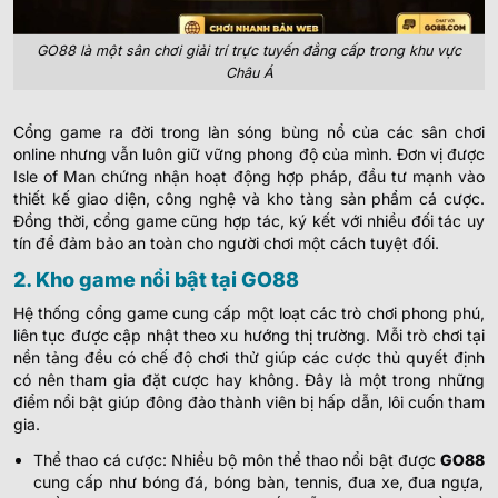
GO88 là một sân chơi giải trí trực tuyến đẳng cấp trong khu vực
Châu Á
Cổng game ra đời trong làn sóng bùng nổ của các sân chơi
online nhưng vẫn luôn giữ vững phong độ của mình. Đơn vị được
Isle of Man chứng nhận hoạt động hợp pháp, đầu tư mạnh vào
thiết kế giao diện, công nghệ và kho tàng sản phẩm cá cược.
Đồng thời, cổng game cũng hợp tác, ký kết với nhiều đối tác uy
tín để đảm bảo an toàn cho người chơi một cách tuyệt đối.
2. Kho game nổi bật tại GO88
Hệ thống cổng game cung cấp một loạt các trò chơi phong phú,
liên tục được cập nhật theo xu hướng thị trường. Mỗi trò chơi tại
nền tảng đều có chế độ chơi thử giúp các cược thủ quyết định
có nên tham gia đặt cược hay không. Đây là một trong những
điểm nổi bật giúp đông đảo thành viên bị hấp dẫn, lôi cuốn tham
gia.
Thể thao cá cược: Nhiều bộ môn thể thao nổi bật được
GO88
cung cấp như bóng đá, bóng bàn, tennis, đua xe, đua ngựa,