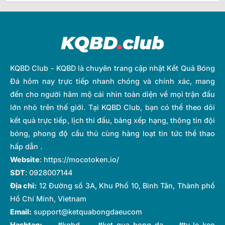
KQBD Club - KQBD là chuyên trang cập nhật Kết Quả Bóng
Đá hôm nay trực tiếp nhanh chóng và chính xác, mang
đến cho người hâm mộ cái nhìn toàn diện về mọi trận đấu
lớn nhỏ trên thế giới. Tại KQBD Club, bạn có thể theo dõi
kết quả trực tiếp, lịch thi đấu, bảng xếp hạng, thông tin đội
bóng, phong độ cầu thủ cùng hàng loạt tin tức thể thao
hấp dẫn .
Website
:
https://mocotoken.io/
SDT
: 0928007144
Địa chỉ:
12 Đường số 3A, Khu Phố 10, Bình Tân, Thành phố
Hồ Chí Minh, Vietnam
Email:
support@ketquabongdaeucom
Hashtag:
#kqbd, #ket_qua_bong_da #ty_le_keo