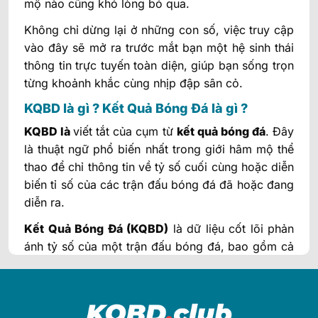
mộ nào cũng khó lòng bỏ qua.
Norway:
VĐQG Na Uy
Không chỉ dừng lại ở những con số, việc truy cập
09/08
Kristiansund BK
2
17:15
vào đây sẽ mở ra trước mắt bạn một hệ sinh thái
Molde
1
FT
thông tin trực tuyến toàn diện, giúp bạn sống trọn
Loading more...
từng khoảnh khắc cùng nhịp đập sân cỏ.
KQBD là gì ? Kết Quả Bóng Đá là gì ?
KQBD là
viết tắt của cụm từ
k
ết quả bóng đá
. Đây
là thuật ngữ phổ biến nhất trong giới hâm mộ thể
thao để chỉ thông tin về tỷ số cuối cùng hoặc diễn
biến tỉ số của các trận đấu bóng đá đã hoặc đang
diễn ra.
Kết Quả Bóng Đá (KQBD)
là dữ liệu cốt lõi phản
ánh tỷ số của một trận đấu bóng đá, bao gồm cả
tỷ số trực tiếp khi trận đấu đang diễn ra và kết
quả chung cuộc sau khi kết thúc. Tuy nhiên,
Kết
Quả Bóng Đá (ketquabongda)
không chỉ đơn
thuần là con số thắng thua, mà còn là tập hợp