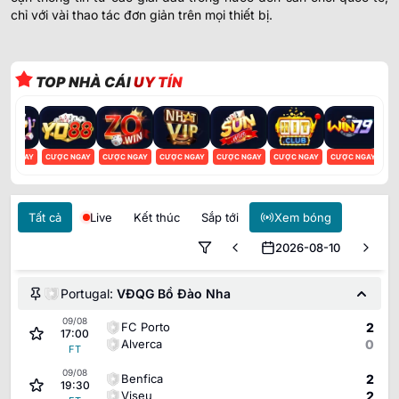
chỉ với vài thao tác đơn giản trên mọi thiết bị.
TOP NHÀ CÁI
UY TÍN
ỢC NGAY
CƯỢC NGAY
CƯỢC NGAY
CƯỢC NGAY
CƯỢC NGAY
CƯỢC NGAY
CƯỢC NGAY
CƯ
Tất cả
Live
Kết thúc
Sắp tới
Xem bóng
2026-08-10
Portugal:
VĐQG Bồ Đào Nha
09/08
FC Porto
2
17:00
Alverca
0
FT
09/08
Benfica
2
19:30
Viseu
2