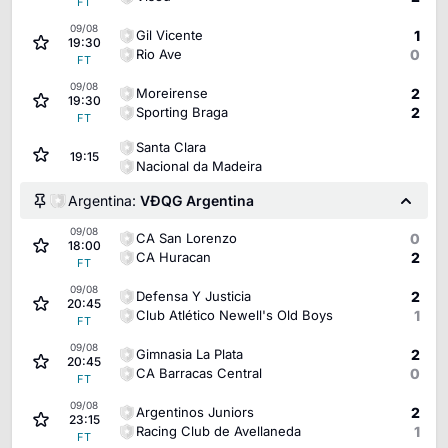
FT
09/08
Gil Vicente
1
19:30
Rio Ave
0
FT
09/08
Moreirense
2
19:30
Sporting Braga
2
FT
Santa Clara
19:15
Nacional da Madeira
Argentina:
VĐQG Argentina
09/08
CA San Lorenzo
0
18:00
CA Huracan
2
FT
09/08
Defensa Y Justicia
2
20:45
Club Atlético Newell's Old Boys
1
FT
09/08
Gimnasia La Plata
2
20:45
CA Barracas Central
0
FT
09/08
Argentinos Juniors
2
23:15
Racing Club de Avellaneda
1
FT