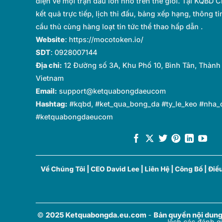
diện về mọi trận đấu lớn nhỏ trên thế giới. Tại KQBD C
kết quả trực tiếp, lịch thi đấu, bảng xếp hạng, thông 
cầu thủ cùng hàng loạt tin tức thể thao hấp dẫn .
Website
:
https://mocotoken.io/
SDT
: 0928007144
Địa chỉ:
12 Đường số 3A, Khu Phố 10, Bình Tân, Thành
Vietnam
Email:
support@ketquabongdaeucom
Hashtag:
#kqbd, #ket_qua_bong_da #ty_le_keo #nha_ca
#ketquabongdaeucom
Về Chúng Tôi
|
CEO David Lee
|
Liên Hệ
|
Công Bố
|
Điề
©
2025 Ketquabongda.eu.com
-
Bản quyền nội dun
lệch các đánh g