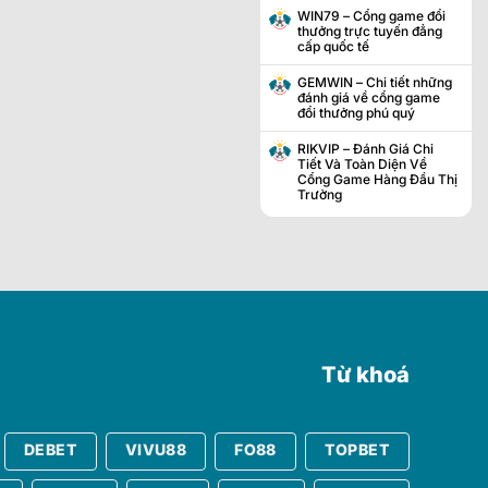
WIN79 – Cổng game đổi
thưởng trực tuyến đẳng
cấp quốc tế
GEMWIN – Chi tiết những
đánh giá về cổng game
đổi thưởng phú quý
RIKVIP – Đánh Giá Chi
Tiết Và Toàn Diện Về
Cổng Game Hàng Đầu Thị
Trường
Từ khoá
DEBET
VIVU88
FO88
TOPBET