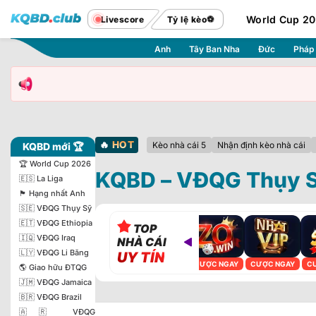
Bỏ
World Cup 2
Livescore
Tỷ lệ kèo
qua
nội
Anh
Tây Ban Nha
Đức
Pháp
dung
🔥
HOT
Kèo nhà cái 5
Nhận định kèo nhà cái
KQBD mới 🏆
🏆️ World Cup 2026
KQBD – VĐQG Thụy 
🇪🇸 La Liga
🏴󠁧󠁢󠁥󠁮󠁧󠁿 Hạng nhất Anh
🇸🇪 VĐQG Thụy Sỹ
🇪🇹 VĐQG Ethiopia
TOP
🇮🇶 VĐQG Iraq
NHÀ CÁI
🇱🇾 VĐQG Li Băng
UY TÍN
CƯỢC NGAY
CƯỢC NGAY
CƯỢC NGAY
CƯỢC NGAY
C
🌎 Giao hữu ĐTQG
🇯🇲 VĐQG Jamaica
🇧🇷 VĐQG Brazil
🇦🇷 VĐQG