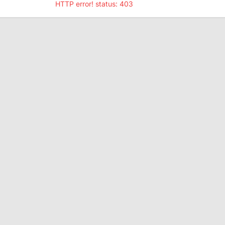
HTTP error! status: 403