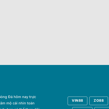
Bóng Đá hôm nay trực
VIN88
ZO88
hâm mộ cái nhìn toàn