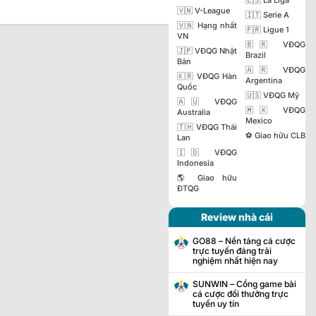
🇪🇸 La Liga
🇻🇳 V-League
🇮🇹 Serie A
🇻🇳 Hạng nhất
🇫🇷 Ligue 1
VN
🇧🇷 VĐQG
🇯🇵 VĐQG Nhật
Brazil
Bản
🇦🇷 VĐQG
🇰🇷 VĐQG Hàn
Argentina
Quốc
🇺🇸 VĐQG Mỹ
🇦🇺 VĐQG
🇲🇽 VĐQG
Australia
Mexico
🇹🇭 VĐQG Thái
⚽️ Giao hữu CLB
Lan
🇮🇩 VĐQG
Indonesia
🌎 Giao hữu
ĐTQG
Review nhà cái
GO88 – Nền tảng cá cược
trực tuyến đáng trải
nghiệm nhất hiện nay
SUNWIN – Cổng game bài
cá cược đổi thưởng trực
tuyến uy tín