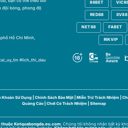
lub, bạn có thể theo dõi
86BET
VIC8
tin đội bóng, phong độ
RED88
SV88
NET88
FABET
 phố Hồ Chí Minh,
RIKVIP
i_uy_tin #lich_thi_dau
u Khoản Sử Dụng
|
Chính Sách Bảo Mật
|
Miễn Trừ Trách Nhiệm
|
Ch
Quảng Cáo
|
Chơi Có Trách Nhiệm
|
Sitemap
g thuộc Ketquabongda.eu.com
.
Chúng tôi không nhận bất kỳ kho
iá và nội dung trên website.
Không hợp tác quảng cáo
với các đơ