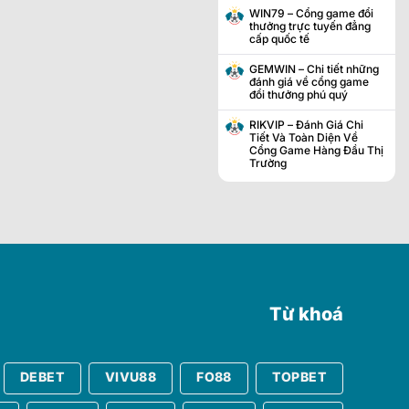
WIN79 – Cổng game đổi
thưởng trực tuyến đẳng
cấp quốc tế
GEMWIN – Chi tiết những
đánh giá về cổng game
đổi thưởng phú quý
RIKVIP – Đánh Giá Chi
Tiết Và Toàn Diện Về
Cổng Game Hàng Đầu Thị
Trường
Từ khoá
DEBET
VIVU88
FO88
TOPBET