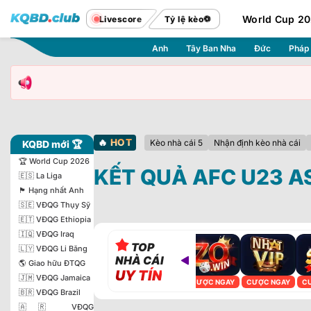
Bỏ
World Cup 2
Livescore
Tỷ lệ kèo
qua
nội
Anh
Tây Ban Nha
Đức
Pháp
dung
🔥
HOT
Kèo nhà cái 5
Nhận định kèo nhà cái
KQBD mới 🏆
🏆️ World Cup 2026
KẾT QUẢ AFC U23 A
🇪🇸 La Liga
🏴󠁧󠁢󠁥󠁮󠁧󠁿 Hạng nhất Anh
🇸🇪 VĐQG Thụy Sỹ
🇪🇹 VĐQG Ethiopia
🇮🇶 VĐQG Iraq
TOP
🇱🇾 VĐQG Li Băng
NHÀ CÁI
🌎 Giao hữu ĐTQG
UY TÍN
🇯🇲 VĐQG Jamaica
CƯỢC NGAY
CƯỢC NGAY
CƯỢC NGAY
CƯỢC NGAY
C
🇧🇷 VĐQG Brazil
🇦🇷 VĐQG