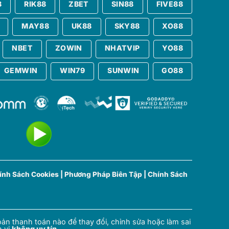
8
RIK88
ZBET
SIN88
FIVE88
MAY88
UK88
SKY88
XO88
NBET
ZOWIN
NHATVIP
YO88
GEMWIN
WIN79
SUNWIN
GO88
ính Sách Cookies
|
Phương Pháp Biên Tập
|
Chính Sách
ản thanh toán nào để thay đổi, chỉnh sửa hoặc làm sai
n vị
không uy tín