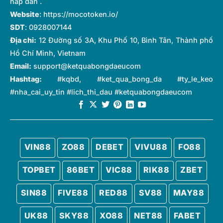
hấp dẫn .
Website
:
https://mocotoken.io/
SDT
: 0928007144
Địa chỉ:
12 Đường số 3A, Khu Phố 10, Bình Tân, Thành phố
Hồ Chí Minh, Vietnam
Email:
support@ketquabongdaeucom
Hashtag:
#kqbd, #ket_qua_bong_da #ty_le_keo
#nha_cai_uy_tin #lich_thi_dau #ketquabongdaeucom
VIN88
ZO88
DEBET
VIVU88
FO88
TOPBET
86BET
VIC88
RIK88
ZBET
SIN88
FIVE88
RED88
SV88
MAY88
UK88
SKY88
XO88
NET88
FABET