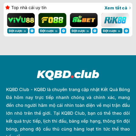
Top nhà cái uy tín
Xem tất cả
KQBD Club - KQBD là chuyên trang cập nhật Kết Quả Bóng
Đá hôm nay trực tiếp nhanh chóng và chính xác, mang
đến cho người hâm mộ cái nhìn toàn diện về mọi trận đấu
lớn nhỏ trên thế giới. Tại KQBD Club, bạn có thể theo dõi
kết quả trực tiếp, lịch thi đấu, bảng xếp hạng, thông tin đội
bóng, phong độ cầu thủ cùng hàng loạt tin tức thể thao