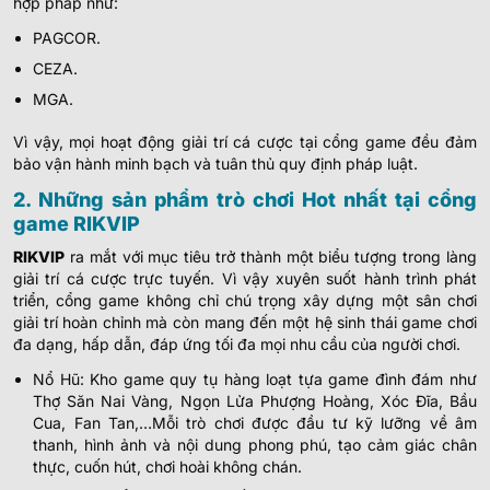
hợp pháp như:
PAGCOR.
CEZA.
MGA.
Vì vậy, mọi hoạt động giải trí cá cược tại cổng game đều đảm
bảo vận hành minh bạch và tuân thủ quy định pháp luật.
2. Những sản phẩm trò chơi Hot nhất tại cổng
game RIKVIP
RIKVIP
ra mắt với mục tiêu trở thành một biểu tượng trong làng
giải trí cá cược trực tuyến. Vì vậy xuyên suốt hành trình phát
triển, cổng game không chỉ chú trọng xây dựng một sân chơi
giải trí hoàn chỉnh mà còn mang đến một hệ sinh thái game chơi
đa dạng, hấp dẫn, đáp ứng tối đa mọi nhu cầu của người chơi.
Nổ Hũ: Kho game quy tụ hàng loạt tựa game đình đám như
Thợ Săn Nai Vàng, Ngọn Lửa Phượng Hoàng, Xóc Đĩa, Bầu
Cua, Fan Tan,…Mỗi trò chơi được đầu tư kỹ lưỡng về âm
thanh, hình ảnh và nội dung phong phú, tạo cảm giác chân
thực, cuốn hút, chơi hoài không chán.