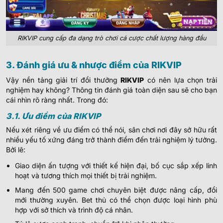
RIKVIP cung cấp đa dạng trò chơi cá cược chất lượng hàng đầu
3. Đánh giá ưu & nhược điểm của RIKVIP
Vậy nền tảng giải trí đổi thưởng
RIKVIP
có nên lựa chọn trải
nghiệm hay không? Thông tin đánh giá toàn diện sau sẽ cho bạn
cái nhìn rõ ràng nhất. Trong đó:
3.1. Ưu điểm của RIKVIP
Nếu xét riêng về ưu điểm có thể nói, sân chơi nơi đây sở hữu rất
nhiều yếu tố xứng đáng trở thành điểm đến trải nghiệm lý tưởng.
Bởi lẽ:
Giao diện ấn tượng với thiết kế hiện đại, bố cục sắp xếp linh
hoạt và tương thích mọi thiết bị trải nghiệm.
Mang đến 500 game chơi chuyên biệt được nâng cấp, đổi
mới thường xuyên. Bet thủ có thể chọn được loại hình phù
hợp với sở thích và trình độ cá nhân.