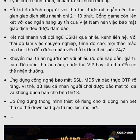
Tỷ lệ cược cạnh tranh, chuẩn 1:1 khi nhận thưởng.
Hỗ trợ đa kênh nạp/rút với thủ tục được rút ngắn nên thời
gian giao dịch siêu nhanh chỉ 2 – 10 phút. Cổng game còn liên
kết với các ngân hàng uy tín của Việt Nam nên việc bảo mật
giao dịch đều được đảm bảo.
Kết nối nhanh với đội ngũ CSKH qua nhiều kênh liên hệ. Với
thái độ làm việc chuyên nghiệp, trình độ cao, mọi thắc mắc
của bet thủ đều được nhân viên hỗ trợ kịp thời suốt 24/7.
Khuyến mãi tri ân người chơi với nhiều ưu đãi hấp dẫn, giá trị
cao. Dù cược thủ lâu năm, cược thủ VIP hay tân thủ đều có
thể nhận thưởng.
Ứng dụng công nghệ bảo mật SSL, MD5 và xác thực OTP rõ
ràng. Vì thế, dữ liệu cá nhân người chơi được bảo mật tối đa
và không buôn bán cho bên thứ 3.
Có ứng dụng thông minh thiết kế riêng cho di động nên bet
thủ có thể download giải trí mọi lúc, mọi nơi.
…