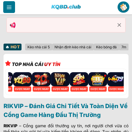
Bỏ
qua
nội
dung
🔥
HOT
Kèo nhà cái 5
Nhận định kèo nhà cái
Kèo bóng đá
7m
TOP NHÀ CÁI
UY TÍN
ỢC NGAY
CƯỢC NGAY
CƯỢC NGAY
CƯỢC NGAY
CƯỢC NGAY
CƯỢC NGAY
CƯỢC NGAY
CƯ
RIKVIP – Đánh Giá Chi Tiết Và Toàn Diện Về
Cổng Game Hàng Đầu Thị Trường
RIKVIP
– Cổng game đổi thưởng uy tín, nơi người chơi vừa có
thể thỏa sức giải trí vừa kiếm tiền khủng dễ dàng. Tuy nhiên, dù