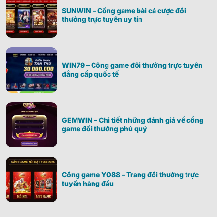
SUNWIN – Cổng game bài cá cược đổi
thưởng trực tuyến uy tín
WIN79 – Cổng game đổi thưởng trực tuyến
đẳng cấp quốc tế
GEMWIN – Chi tiết những đánh giá về cổng
game đổi thưởng phú quý
Cổng game YO88 – Trang đổi thưởng trực
tuyến hàng đầu