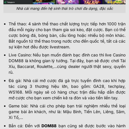
Nhà cái mang đến hệ sinh thái trò chơi đa dạng, đặc sắc
Thể thao: 4 sảnh thể thao chất lượng trực tiếp hơn 1000 trận
đấu mỗi ngày cho bạn tham gia soi kèo, đặt cược. Bạn có thể
cược bóng đá, bóng bàn, cầu lông hoặc nhiều bộ môn khác.
Bắt nguồn từ thể thao trong nước cho đến quốc tế, tất cả các
sự kiện hot đều được livestream.
Live Casino: Nếu bạn muốn đánh bạc đỉnh cao thì live Casino
DOM88 là không gian lý tưởng. Tại đây, bạn sẽ được chơi Tài
Xỉu, Baccarat, Roulette,…cùng dealer người thật sexy, quyến
rũ.
Đá gà: Nhà cái mở cược đá gà trực tuyến đỉnh cao khi hợp
tác cùng 3 thương hiệu lớn, bao gồm: GA28, techplay,
WS168. Mỗi ngày sẽ có hàng chục trận đấu hấp dẫn được
mở cược cho bạn xem chiến kê ra đòn và vào tiền liền tay.
Game bài: Nhà cái cho phép bạn trải nghiệm nhiều thể loại
game bài ăn khách, như là: Mậu Binh, Tiến Lên, Liêng, Sâm,
Xì Tố,…
Bắn cá: Đến với
DOM88
bạn cũng sẽ được bước vào hành