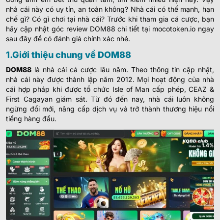
nhà cái này có uy tín, an toàn không? Nhà cái có thế mạnh, hạn
chế gì? Có gì chơi tại nhà cái? Trước khi tham gia cá cược, bạn
hãy cập nhật góc review DOM88 chi tiết tại mocotoken.io ngay
sau đây để có đánh giá chính xác nhé.
1.Giới thiệu chung về DOM88
DOM88
là nhà cái cá cược lâu năm. Theo thông tin cập nhật,
nhà cái này được thành lập năm 2012. Mọi hoạt động của nhà
cái hợp pháp khi được tổ chức Isle of Man cấp phép, CEAZ &
First Cagayan giám sát. Từ đó đến nay, nhà cái luôn không
ngừng đổi mới, nâng cấp dịch vụ và trở thành thương hiệu nổi
tiếng hàng đầu.