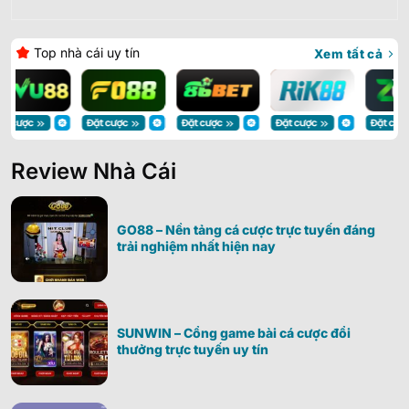
Top nhà cái uy tín
Xem tất cả
Review Nhà Cái
GO88 – Nền tảng cá cược trực tuyến đáng
trải nghiệm nhất hiện nay
SUNWIN – Cổng game bài cá cược đổi
thưởng trực tuyến uy tín