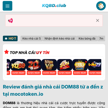
Bỏ
qua
nội
dung
🔥
HOT
Kèo nhà cái 5
Nhận định kèo nhà cái
Kèo bóng đá
7m
TOP NHÀ CÁI
UY TÍN
ỢC NGAY
CƯỢC NGAY
CƯỢC NGAY
CƯỢC NGAY
CƯỢC NGAY
CƯỢC NGAY
CƯỢC NGAY
CƯ
Review đánh giá nhà cái DOM88 từ a đến z
tại mocotoken.io
DOM88
là thương hiệu nhà cái cá cược trực tuyến được cộng
đồng anh em bet thủ quan tâm, tìm kiếm nhiều hiện nay. Vậy