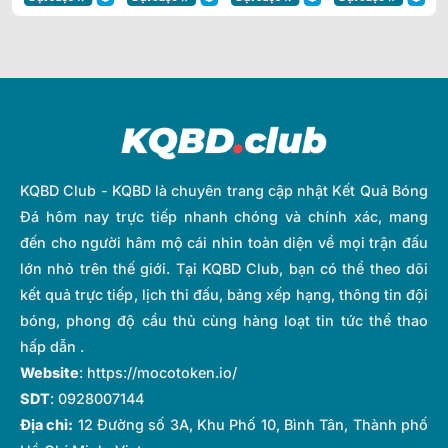
KQBD Club - KQBD là chuyên trang cập nhật Kết Quả Bóng
Đá hôm nay trực tiếp nhanh chóng và chính xác, mang
đến cho người hâm mộ cái nhìn toàn diện về mọi trận đấu
lớn nhỏ trên thế giới. Tại KQBD Club, bạn có thể theo dõi
kết quả trực tiếp, lịch thi đấu, bảng xếp hạng, thông tin đội
bóng, phong độ cầu thủ cùng hàng loạt tin tức thể thao
hấp dẫn .
Website
:
https://mocotoken.io/
SDT
: 0928007144
Địa chỉ:
12 Đường số 3A, Khu Phố 10, Bình Tân, Thành phố