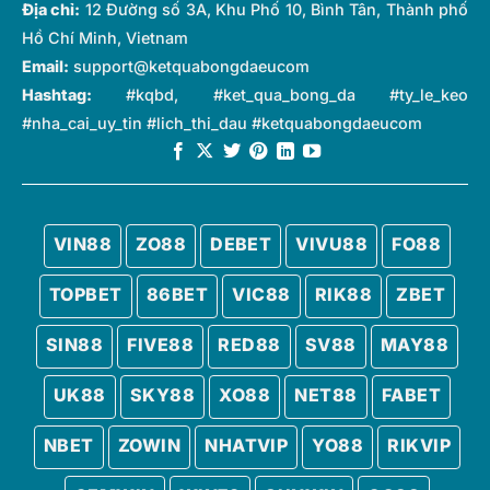
Địa chỉ:
12 Đường số 3A, Khu Phố 10, Bình Tân, Thành phố
Hồ Chí Minh, Vietnam
Email:
support@ketquabongdaeucom
Hashtag:
#kqbd, #ket_qua_bong_da #ty_le_keo
#nha_cai_uy_tin #lich_thi_dau #ketquabongdaeucom
VIN88
ZO88
DEBET
VIVU88
FO88
TOPBET
86BET
VIC88
RIK88
ZBET
SIN88
FIVE88
RED88
SV88
MAY88
UK88
SKY88
XO88
NET88
FABET
NBET
ZOWIN
NHATVIP
YO88
RIKVIP