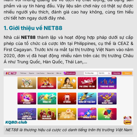
phẩm và uy tín hàng đầu. Vậy liệu sân chơi này có thật sự được
nhiều người yêu thích, đánh giá cao hay không, cùng tìm hiểu
chi tiết hơn ngay dưới đây nhé.
1. Giới thiệu về NET88
Nhà cái
NET88
thành lập và hoạt động hợp pháp dưới sự cấp
phép của tổ chức cá cược lớn tại Philippines, cụ thể là CEAZ &
First Cagayan. Trước khi ra mắt tại thị trường Việt Nam vào năm
2020, đơn vị đã hoạt động nhiều năm trên các thị trường Châu
Á như Trung Quốc, Hàn Quốc, Thái Lan,…
NET88 là thương hiệu cá cược có danh tiếng trên thị trường Việt Nam