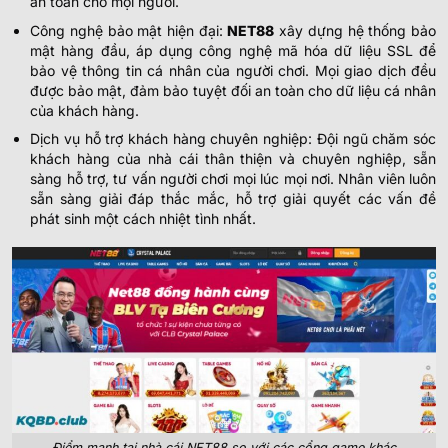
an toàn cho mọi người.
Công nghệ bảo mật hiện đại:
NET88
xây dựng hệ thống bảo
mật hàng đầu, áp dụng công nghệ mã hóa dữ liệu SSL để
bảo vệ thông tin cá nhân của người chơi. Mọi giao dịch đều
được bảo mật, đảm bảo tuyệt đối an toàn cho dữ liệu cá nhân
của khách hàng.
Dịch vụ hỗ trợ khách hàng chuyên nghiệp: Đội ngũ chăm sóc
khách hàng của nhà cái thân thiện và chuyên nghiệp, sẵn
sàng hỗ trợ, tư vấn người chơi mọi lúc mọi nơi. Nhân viên luôn
sẵn sàng giải đáp thắc mắc, hỗ trợ giải quyết các vấn đề
phát sinh một cách nhiệt tình nhất.
Điểm mạnh tại nhà cái NET88 so với các cổng game khác