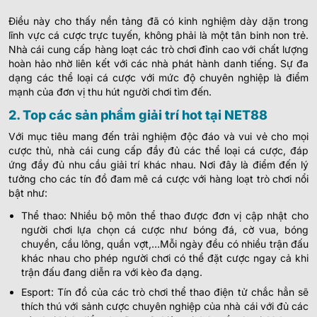
Điều này cho thấy nền tảng đã có kinh nghiệm dày dặn trong
lĩnh vực cá cược trực tuyến, không phải là một tân binh non trẻ.
Nhà cái cung cấp hàng loạt các trò chơi đỉnh cao với chất lượng
hoàn hảo nhờ liên kết với các nhà phát hành danh tiếng. Sự đa
dạng các thể loại cá cược với mức độ chuyên nghiệp là điểm
mạnh của đơn vị thu hút người chơi tìm đến.
2. Top các sản phẩm giải trí hot tại NET88
Với mục tiêu mang đến trải nghiệm độc đáo và vui vẻ cho mọi
cược thủ, nhà cái cung cấp đầy đủ các thể loại cá cược, đáp
ứng đầy đủ nhu cầu giải trí khác nhau. Nơi đây là điểm đến lý
tưởng cho các tín đồ đam mê cá cược với hàng loạt trò chơi nổi
bật như:
Thể thao: Nhiều bộ môn thể thao được đơn vị cập nhật cho
người chơi lựa chọn cá cược như bóng đá, cờ vua, bóng
chuyền, cầu lông, quần vợt,…Mỗi ngày đều có nhiều trận đấu
khác nhau cho phép người chơi có thể đặt cược ngay cả khi
trận đấu đang diễn ra với kèo đa dạng.
Esport: Tín đồ của các trò chơi thể thao điện tử chắc hẳn sẽ
thích thú với sảnh cược chuyên nghiệp của nhà cái với đủ các