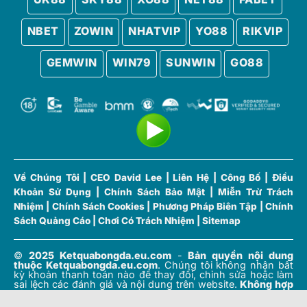
NBET
ZOWIN
NHATVIP
YO88
RIKVIP
GEMWIN
WIN79
SUNWIN
GO88
Về Chúng Tôi
|
CEO David Lee
|
Liên Hệ
|
Công Bố
|
Điều
Khoản Sử Dụng
|
Chính Sách Bảo Mật
|
Miễn Trừ Trách
Nhiệm
|
Chính Sách Cookies
|
Phương Pháp Biên Tập
|
Chính
Sách Quảng Cáo
|
Chơi Có Trách Nhiệm
|
Sitemap
©
2025 Ketquabongda.eu.com
-
Bản quyền nội dung
thuộc Ketquabongda.eu.com
.
Chúng tôi không nhận bất
kỳ khoản thanh toán nào để thay đổi, chỉnh sửa hoặc làm
sai lệch các đánh giá và nội dung trên website.
Không hợp
tác quảng cáo
với các đơn vị
không uy tín