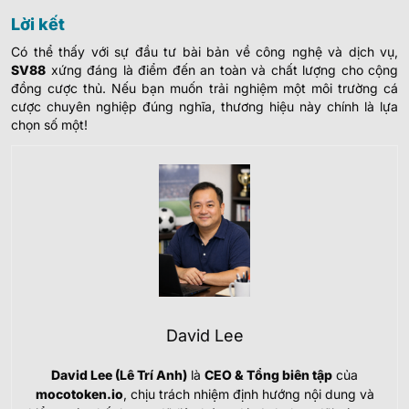
Lời kết
Có thể thấy với sự đầu tư bài bản về công nghệ và dịch vụ,
SV88
xứng đáng là điểm đến an toàn và chất lượng cho cộng
đồng cược thủ. Nếu bạn muốn trải nghiệm một môi trường cá
cược chuyên nghiệp đúng nghĩa, thương hiệu này chính là lựa
chọn số một!
David Lee
David Lee (Lê Trí Anh)
là
CEO & Tổng biên tập
của
mocotoken.io
, chịu trách nhiệm định hướng nội dung và