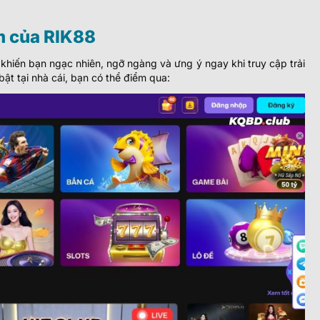
m của RIK88
khiến bạn ngạc nhiên, ngỡ ngàng và ưng ý ngay khi truy cập trải
ật tại nhà cái, bạn có thể điểm qua: