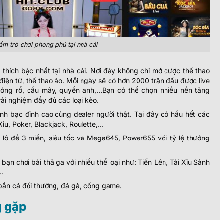
m trò chơi phong phú tại nhà cái
 thích bậc nhất tại nhà cái. Nơi đây không chỉ mở cược thể thao
điện tử, thể thao ảo. Mỗi ngày sẽ có hơn 2000 trận đấu được live
óng rổ, cầu mây, quyền anh,…Bạn có thể chọn nhiều nền tảng
trải nghiệm đầy đủ các loại kèo.
nh bạc đỉnh cao cùng dealer người thật. Tại đây có hầu hết các
ỉu, Poker, Blackjack, Roulette,…
h lô đề 3 miền, siêu tốc và Mega645, Power655 với tỷ lệ thưởng
ạn chơi bài thả ga với nhiều thể loại như: Tiến Lên, Tài Xỉu Sảnh
,…
bắn cá đổi thưởng, đá gà, cổng game.
g gặp