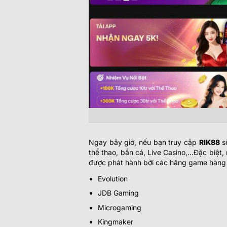
Ngay bây giờ, nếu bạn truy cập
RIK88
sẽ
thể thao, bắn cá, Live Casino,…Đặc biệt, 
được phát hành bởi các hãng game hàng 
Evolution
JDB Gaming
Microgaming
Kingmaker