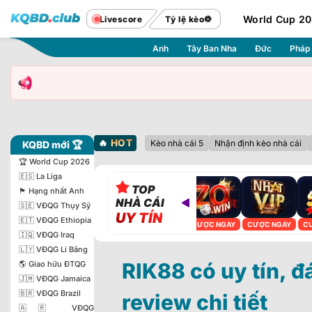
Bỏ
World Cup 2
Livescore
Tỷ lệ kèo
qua
nội
Anh
Tây Ban Nha
Đức
Pháp
dung
🔥
HOT
Kèo nhà cái 5
Nhận định kèo nhà cái
KQBD mới 🏆
🏆️ World Cup 2026
🇪🇸 La Liga
TOP
🏴󠁧󠁢󠁥󠁮󠁧󠁿 Hạng nhất Anh
NHÀ CÁI
🇸🇪 VĐQG Thụy Sỹ
UY TÍN
🇪🇹 VĐQG Ethiopia
CƯỢC NGAY
CƯỢC NGAY
CƯỢC NGAY
CƯỢC NGAY
C
🇮🇶 VĐQG Iraq
🇱🇾 VĐQG Li Băng
RIK88 có uy tín, đ
🌎 Giao hữu ĐTQG
🇯🇲 VĐQG Jamaica
🇧🇷 VĐQG Brazil
review chi tiết
🇦🇷 VĐQG