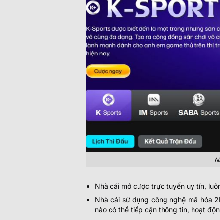
N
Nhà cái mở cược trực tuyến uy tín, luô
Nhà cái sử dụng công nghệ mã hóa 2FA
nào có thể tiếp cận thông tin, hoạt độ