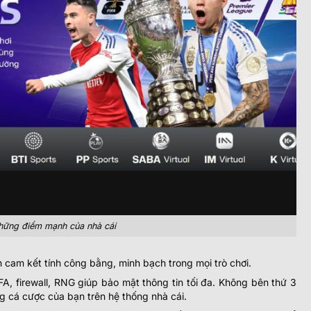
hững điểm mạnh của nhà cái
n cam kết tính công bằng, minh bạch trong mọi trò chơi.
, firewall, RNG giúp bảo mật thông tin tối đa. Không bên thứ 3
ng cá cược của bạn trên hệ thống nhà cái.