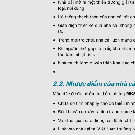
Nhà cái mở ra một thiên đường giải tr
loại, nội dung.
Hệ thống thanh toán của nhà cái rất c
Giao diện thiết kế của nhà cái không 
ưu.
Trong mọi trò chơi, nhà cái luôn mang 
Khi người chơi gặp rắc rối, khó khăn 
tận tâm, nhiệt tình.
Nhà cái thường xuyên triển khai các ch
….
2.2. Nhược điểm của nhà c
Mặc dù sở hữu nhiều ưu điểm nhưng
RIK
Chưa có tính pháp lý cao do thiếu minh
Đôi khi vẫn có xảy ra tình trạng game 
Vào thời gian cao điểm, các lệnh rút t
Link vào nhà cái tại Việt Nam thường bị