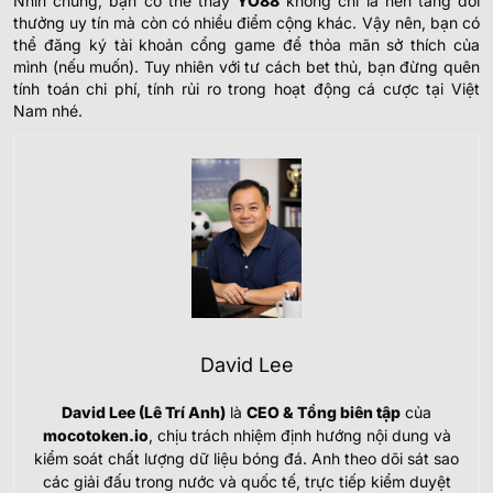
Nhìn chung, bạn có thể thấy
YO88
không chỉ là nền tảng đổi
thưởng uy tín mà còn có nhiều điểm cộng khác. Vậy nên, bạn có
thể đăng ký tài khoản cổng game để thỏa mãn sở thích của
mình (nếu muốn). Tuy nhiên với tư cách bet thủ, bạn đừng quên
tính toán chi phí, tính rủi ro trong hoạt động cá cược tại Việt
Nam nhé.
David Lee
David Lee (Lê Trí Anh)
là
CEO & Tổng biên tập
của
mocotoken.io
, chịu trách nhiệm định hướng nội dung và
kiểm soát chất lượng dữ liệu bóng đá. Anh theo dõi sát sao
các giải đấu trong nước và quốc tế, trực tiếp kiểm duyệt