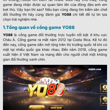
game đang nhận được sự quan tâm lớn của đông đảo anh em
bet thủ. Vậy bạn thì sao? Nếu bạn cũng đang tìm kiếm sân chơi
đổi thưởng thì hãy cùng đánh giá
YO88
chi tiết để tự tin lựa
chọn trải nghiệm nhé.
1.Tổng quan về cổng game YO88
YO88
là cổng game đổi thưởng trực tuyến nổi bật ở khu vực
Châu Á. Cổng game ra mắt năm 2012 tại Costa Rica. Kể từ đó
đến nay, cổng game dần mở rộng trên thị trường quốc tế khi có
mặt tại nhiều quốc gia khác nhau. Đến năm 2019, cổng game
xuất hiện ở Việt Nam và mang đến cho người chơi một không
gian đổi thưởng xanh chín.