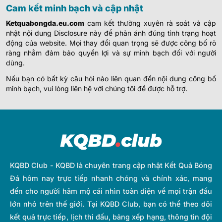
Cam kết minh bạch và cập nhật
Ketquabongda.eu.com
cam kết thường xuyên rà soát và cập
nhật nội dung Disclosure này để phản ánh đúng tình trạng hoạt
động của website. Mọi thay đổi quan trọng sẽ được công bố rõ
ràng nhằm đảm bảo quyền lợi và sự minh bạch đối với người
dùng.
Nếu bạn có bất kỳ câu hỏi nào liên quan đến nội dung công bố
minh bạch, vui lòng liên hệ với chúng tôi để được hỗ trợ.
KQBD Club - KQBD là chuyên trang cập nhật Kết Quả Bóng
Đá hôm nay trực tiếp nhanh chóng và chính xác, mang
đến cho người hâm mộ cái nhìn toàn diện về mọi trận đấu
lớn nhỏ trên thế giới. Tại KQBD Club, bạn có thể theo dõi
kết quả trực tiếp, lịch thi đấu, bảng xếp hạng, thông tin đội