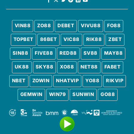
VIN88
ZO88
DEBET
VIVU88
FO88
TOPBET
86BET
VIC88
RIK88
ZBET
SIN88
FIVE88
RED88
SV88
MAY88
UK88
SKY88
XO88
NET88
FABET
NBET
ZOWIN
NHATVIP
YO88
RIKVIP
GEMWIN
WIN79
SUNWIN
GO88