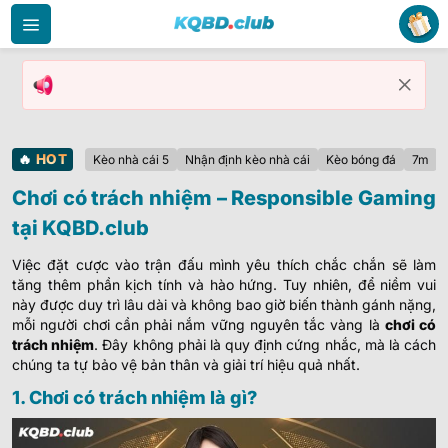
Bỏ
qua
nội
dung
🔥
HOT
Kèo nhà cái 5
Nhận định kèo nhà cái
Kèo bóng đá
7m
Chơi có trách nhiệm – Responsible Gaming
tại KQBD.club
Việc đặt cược vào trận đấu mình yêu thích chắc chắn sẽ làm
tăng thêm phần kịch tính và hào hứng. Tuy nhiên, để niềm vui
này được duy trì lâu dài và không bao giờ biến thành gánh nặng,
mỗi người chơi cần phải nắm vững nguyên tắc vàng là
chơi có
trách nhiệm
. Đây không phải là quy định cứng nhắc, mà là cách
chúng ta tự bảo vệ bản thân và giải trí hiệu quả nhất.
1. Chơi có trách nhiệm là gì?