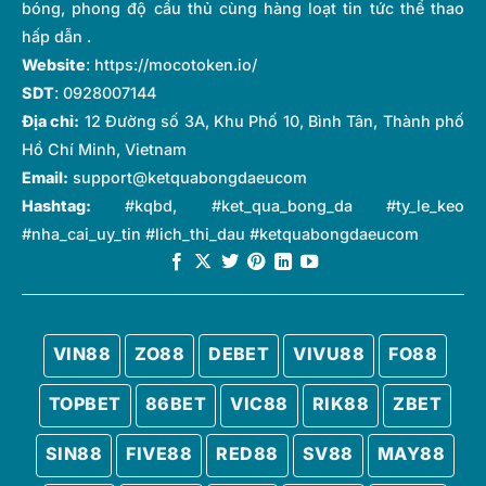
bóng, phong độ cầu thủ cùng hàng loạt tin tức thể thao
hấp dẫn .
Website
:
https://mocotoken.io/
SDT
: 0928007144
Địa chỉ:
12 Đường số 3A, Khu Phố 10, Bình Tân, Thành phố
Hồ Chí Minh, Vietnam
Email:
support@ketquabongdaeucom
Hashtag:
#kqbd, #ket_qua_bong_da #ty_le_keo
#nha_cai_uy_tin #lich_thi_dau #ketquabongdaeucom
VIN88
ZO88
DEBET
VIVU88
FO88
TOPBET
86BET
VIC88
RIK88
ZBET
SIN88
FIVE88
RED88
SV88
MAY88