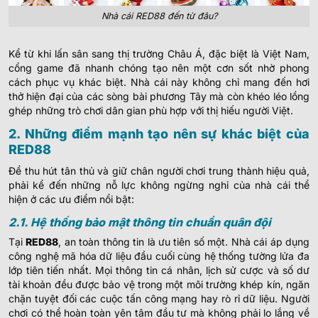
Nhà cái RED88 đến từ đâu?
Kể từ khi lấn sân sang thị trường Châu Á, đặc biệt là Việt Nam,
cổng game đã nhanh chóng tạo nên một cơn sốt nhờ phong
cách phục vụ khác biệt. Nhà cái này không chỉ mang đến hơi
thở hiện đại của các sòng bài phương Tây mà còn khéo léo lồng
ghép những trò chơi dân gian phù hợp với thị hiếu người Việt.
2. Những điểm mạnh tạo nên sự khác biệt của
RED88
Để thu hút tân thủ và giữ chân người chơi trung thành hiệu quả,
phải kể đến những nỗ lực không ngừng nghỉ của nhà cái thể
hiện ở các ưu điểm nổi bật:
2.1. Hệ thống bảo mật thông tin chuẩn quân đội
Tại
RED88
, an toàn thông tin là ưu tiên số một. Nhà cái áp dụng
công nghệ mã hóa dữ liệu đầu cuối cùng hệ thống tường lửa đa
lớp tiên tiến nhất. Mọi thông tin cá nhân, lịch sử cược và số dư
tài khoản đều được bảo vệ trong một môi trường khép kín, ngăn
chặn tuyệt đối các cuộc tấn công mạng hay rò rỉ dữ liệu. Người
chơi có thể hoàn toàn yên tâm đầu tư mà không phải lo lắng về