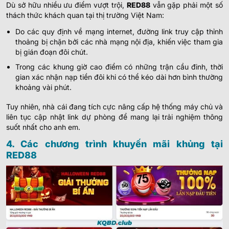
Dù sở hữu nhiều ưu điểm vượt trội,
RED88
vẫn gặp phải một số
thách thức khách quan tại thị trường Việt Nam:
Do các quy định về mạng internet, đường link truy cập thỉnh
thoảng bị chặn bởi các nhà mạng nội địa, khiến việc tham gia
bị gián đoạn đôi chút.
Trong các khung giờ cao điểm có những trận cầu đinh, thời
gian xác nhận nạp tiền đôi khi có thể kéo dài hơn bình thường
khoảng vài phút.
Tuy nhiên, nhà cái đang tích cực nâng cấp hệ thống máy chủ và
liên tục cập nhật link dự phòng để mang lại trải nghiệm thông
suốt nhất cho anh em.
4. Các chương trình khuyến mãi khủng tại
RED88