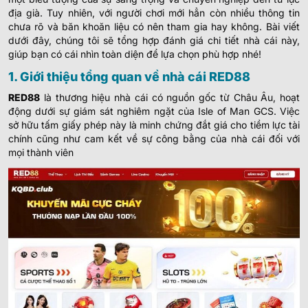
địa già. Tuy nhiên, với người chơi mới hẳn còn nhiều thông tin
chưa rõ và băn khoăn liệu có nên tham gia hay không. Bài viết
dưới đây, chúng tôi sẽ tổng hợp đánh giá chi tiết nhà cái này,
giúp bạn có cái nhìn toàn diện để lựa chọn phù hợp nhé!
1. Giới thiệu tổng quan về nhà cái RED88
RED88
là thương hiệu nhà cái có nguồn gốc từ Châu Âu, hoạt
động dưới sự giám sát nghiêm ngặt của Isle of Man GCS. Việc
sở hữu tấm giấy phép này là minh chứng đắt giá cho tiềm lực tài
chính cũng như cam kết về sự công bằng của nhà cái đối với
mọi thành viên