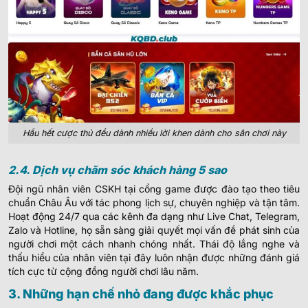
Hầu hết cược thủ đều dành nhiều lời khen dành cho sân chơi này
2.4. Dịch vụ chăm sóc khách hàng 5 sao
Đội ngũ nhân viên CSKH tại cổng game được đào tạo theo tiêu
chuẩn Châu Âu với tác phong lịch sự, chuyên nghiệp và tận tâm.
Hoạt động 24/7 qua các kênh đa dạng như Live Chat, Telegram,
Zalo và Hotline, họ sẵn sàng giải quyết mọi vấn đề phát sinh của
người chơi một cách nhanh chóng nhất. Thái độ lắng nghe và
thấu hiểu của nhân viên tại đây luôn nhận được những đánh giá
tích cực từ cộng đồng người chơi lâu năm.
3. Những hạn chế nhỏ đang được khắc phục