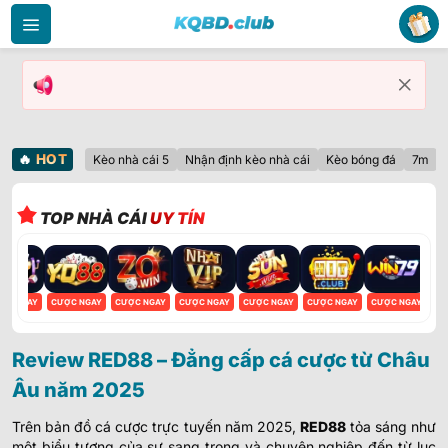
Bỏ
qua
nội
dung
🔥
HOT
Kèo nhà cái 5
Nhận định kèo nhà cái
Kèo bóng đá
7m
TOP NHÀ CÁI
UY TÍN
ỢC NGAY
CƯỢC NGAY
CƯỢC NGAY
CƯỢC NGAY
CƯỢC NGAY
CƯỢC NGAY
CƯỢC NGAY
CƯ
Review RED88 – Đẳng cấp cá cược từ Châu
Âu năm 2025
Trên bản đồ cá cược trực tuyến năm 2025,
RED88
tỏa sáng như
một biểu tượng của sự sang trọng và chuyên nghiệp đến từ lục