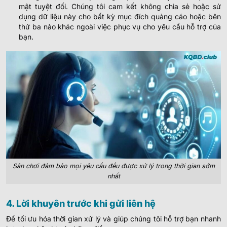
mật tuyệt đối. Chúng tôi cam kết không chia sẻ hoặc sử
dụng dữ liệu này cho bất kỳ mục đích quảng cáo hoặc bên
thứ ba nào khác ngoài việc phục vụ cho yêu cầu hỗ trợ của
bạn.
Sân chơi đảm bảo mọi yêu cầu đều được xử lý trong thời gian sớm
nhất
4. Lời khuyên trước khi gửi liên hệ
Để tối ưu hóa thời gian xử lý và giúp chúng tôi hỗ trợ bạn nhanh