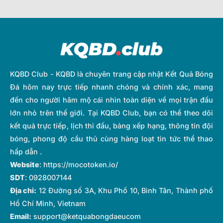
KQBD Club - KQBD là chuyên trang cập nhật Kết Quả Bóng
Đá hôm nay trực tiếp nhanh chóng và chính xác, mang
đến cho người hâm mộ cái nhìn toàn diện về mọi trận đấu
lớn nhỏ trên thế giới. Tại KQBD Club, bạn có thể theo dõi
kết quả trực tiếp, lịch thi đấu, bảng xếp hạng, thông tin đội
bóng, phong độ cầu thủ cùng hàng loạt tin tức thể thao
hấp dẫn .
Website
:
https://mocotoken.io/
SDT
: 0928007144
Địa chỉ:
12 Đường số 3A, Khu Phố 10, Bình Tân, Thành phố
Hồ Chí Minh, Vietnam
Email:
support@ketquabongdaeucom