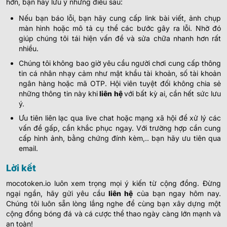
hơn, bạn hãy lưu ý những điều sau:
Nếu bạn báo lỗi, bạn hãy cung cấp link bài viết, ảnh chụp
màn hình hoặc mô tả cụ thể các bước gây ra lỗi. Nhờ đó
giúp chúng tôi tái hiện vấn đề và sửa chữa nhanh hơn rất
nhiều.
Chúng tôi không bao giờ yêu cầu người chơi cung cấp thông
tin cá nhân nhạy cảm như mật khẩu tài khoản, số tài khoản
ngân hàng hoặc mã OTP. Hội viên tuyệt đối không chia sẻ
những thông tin này khi
liên hệ
với bất kỳ ai, cần hết sức lưu
ý.
Ưu tiên liên lạc qua live chat hoặc mạng xã hội để xử lý các
vấn đề gấp, cần khắc phục ngay. Với trường hợp cần cung
cấp hình ảnh, bằng chứng đính kèm,.. bạn hãy ưu tiên qua
email.
Lời kết
mocotoken.io luôn xem trọng mọi ý kiến từ cộng đồng. Đừng
ngại ngần, hãy gửi yêu cầu
liên hệ
của bạn ngay hôm nay.
Chúng tôi luôn sẵn lòng lắng nghe để cùng bạn xây dựng một
cộng đồng bóng đá và cá cược thể thao ngày càng lớn mạnh và
an toàn!