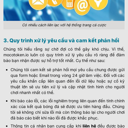
Có nhiều cách liên lạc với hệ thống trang cá cược
3. Quy trình xử lý yêu cầu và cam kết phản hồi
Chúng tôi hiểu rằng sự chờ đợi có thể gây khó chịu. Vì thế,
mocotoken.io luôn có quy trình xử lý yêu cầu rõ ràng để đảm
bảo bạn nhận được sự hỗ trợ tốt nhất. Cụ thể như sau:
Chúng tôi cam kết sẽ phản hồi mọi yêu cầu chung được gửi
qua form hoặc Email trong vòng 24 giờ làm việc. Đối với các
yêu cầu khẩn cấp liên quan đến lỗi dữ liệu hoặc sự cố kỹ
thuật lớn sẽ ưu tiên xử lý và cập nhật tình hình cho người
chơi nhanh nhất có thể.
Khi báo cáo lỗi, các lỗi nghiêm trọng liên quan đến tính chính
xác của kết quả bóng đá sẽ được ưu tiên hàng đầu. Chúng
tôi sẽ không chỉ sửa lỗi mà còn thông báo lại cho người chơi
đã báo cáo biết khi nào lỗi đã được khắc phục.
Thông tin cá nhân bạn cung cấp khi
liên hệ
đều được bảo