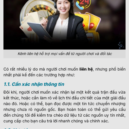
Kênh liên hệ hỗ trợ mọi vấn đề từ người chơi và đối tác
Có rất nhiều lý do mà người chơi muốn
liên hệ
, nhưng phổ biến
nhất phải kể đến các trường hợp như:
1.1. Cần xác nhận thông tin
Đôi khi, người chơi muốn xác nhận lại một kết quả trận đấu vừa
kết thúc, hoặc cần làm rõ về lịch thi đấu chi tiết của một giải đấu
nào đó. Hoặc có thể, bạn đọc được một tin tức chuyển nhượng
nhưng chưa rõ nguồn gốc. Bạn hoàn toàn có thể gửi yêu cầu
đến chúng tôi để kiểm tra chéo dữ liệu từ các nguồn uy tín nhất,
cung cấp cho bạn câu trả lời nhanh chóng và chính xác.