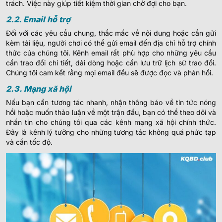
trách. Việc này giúp tiết kiệm thời gian chờ đợi cho bạn.
2.2. Email hỗ trợ
Đối với các yêu cầu chung, thắc mắc về nội dung hoặc cần gửi
kèm tài liệu, người chơi có thể gửi email đến địa chỉ hỗ trợ chính
thức của chúng tôi. Kênh email rất phù hợp cho những yêu cầu
cần trao đổi chi tiết, dài dòng hoặc cần lưu trữ lịch sử trao đổi.
Chúng tôi cam kết rằng mọi email đều sẽ được đọc và phản hồi.
2.3. Mạng xã hội
Nếu bạn cần tương tác nhanh, nhận thông báo về tin tức nóng
hổi hoặc muốn thảo luận về một trận đấu, bạn có thể theo dõi và
nhắn tin cho chúng tôi qua các kênh mạng xã hội chính thức.
Đây là kênh lý tưởng cho những tương tác không quá phức tạp
và cần tốc độ.