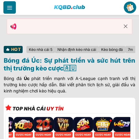
Bỏ
qua
nội
dung
🔥
HOT
Kèo nhà cái 5
Nhận định kèo nhà cái
Kèo bóng đá
7m
Bóng đá Úc: Sự phát triển và sức hút trên
thị trường kèo cược🇦🇺
Bóng đá
Úc
phát triển mạnh với A-League cạnh tranh với thị
trường kèo cược hấp dẫn. Bài viết phân tích lịch sử, giải đấu và
kinh nghiệm chơi kèo hiệu quả.
TOP NHÀ CÁI
UY TÍN
ỢC NGAY
CƯỢC NGAY
CƯỢC NGAY
CƯỢC NGAY
CƯỢC NGAY
CƯỢC NGAY
CƯỢC NGAY
CƯ