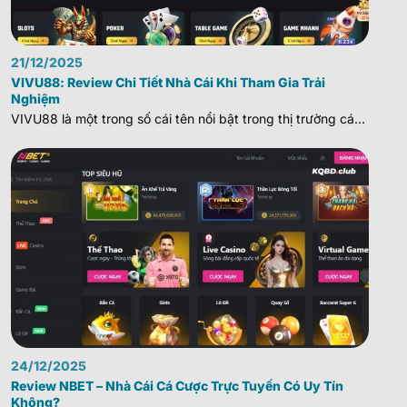
21/12/2025
VIVU88: Review Chi Tiết Nhà Cái Khi Tham Gia Trải
Nghiệm
VIVU88 là một trong số cái tên nổi bật trong thị trường cá...
24/12/2025
Review NBET – Nhà Cái Cá Cược Trực Tuyến Có Uy Tín
Không?