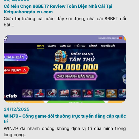
Có Nên Chọn 86BET? Review Toàn Diện Nhà Cái Tại
Ketquabongda.eu.com
Giữa thị trường cá cược đầy sôi động, nhà cái 86BET nổi
bật...
24/12/2025
WIN79 – Cổng game đổi thưởng trực tuyến đẳng cấp quốc
tế
WIN79 đã nhanh chóng khẳng định vị trí của mình trong
lòng cộng...