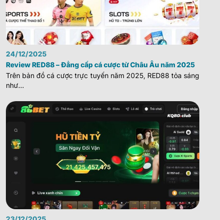
24/12/2025
Review RED88 – Đẳng cấp cá cược từ Châu Âu năm 2025
Trên bản đồ cá cược trực tuyến năm 2025, RED88 tỏa sáng
như...
23/12/2025