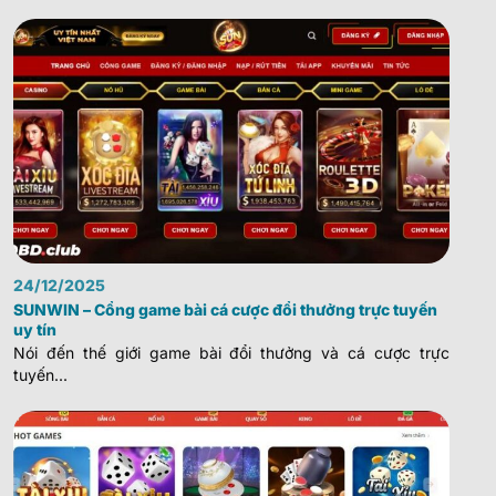
24/12/2025
SUNWIN – Cổng game bài cá cược đổi thưởng trực tuyến
uy tín
Nói đến thế giới game bài đổi thưởng và cá cược trực
tuyến...