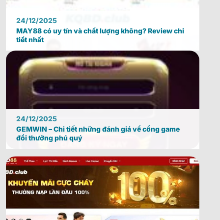
24/12/2025
MAY88 có uy tín và chất lượng không? Review chi
tiết nhất
24/12/2025
GEMWIN – Chi tiết những đánh giá về cổng game
đổi thưởng phú quý