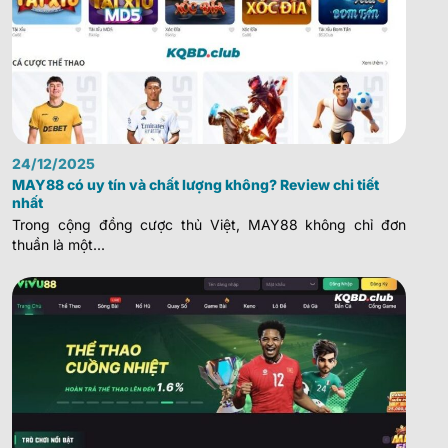
24/12/2025
MAY88 có uy tín và chất lượng không? Review chi tiết
nhất
Trong cộng đồng cược thủ Việt, MAY88 không chỉ đơn
thuần là một...