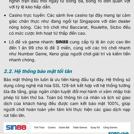
nghìn trận đấu mỗi ngày từ bóng đá, bóng rổ đến quần vợt
với tỷ lệ kèo hấp dẫn.
Casino trực tuyến: Các sảnh live casino tại đây mang lại cảm
giác chân thực như đang ngồi tại Singapore với dàn dealer
nóng bỏng. Các trò chơi như Baccarat, Roulette, Sicbo đều
có mức cược linh hoạt từ thấp đến cao.
Lô đề và game nhanh:
SIN88
cung cấp tỷ lệ ăn cực cao lên
đến 1 ăn 99 cho lô đề 3 miền, cùng với các trò chơi nhanh
như Number Game, Keno giúp người chơi giải trí và kiếm tiền
nhanh chóng.
2.2. Hệ thống bảo mật tối tân
Bảo mật thông tin luôn là ưu tiên hàng đầu tại đây. Hệ thống sử
dụng công nghệ mã hóa SSL 128-bit kết hợp với hệ thống tường
lửa đa tầng, giúp ngăn chặn tuyệt đối mọi hành vi xâm nhập trái
phép từ bên thứ ba. Toàn bộ thông tin cá nhân và lịch sử giao
dịch của khách hàng đều được cam kết bảo mật 100%, giúp
người chơi hoàn toàn yên tâm khi thực hiện các giao dịch nạp
rút tiền lớn.