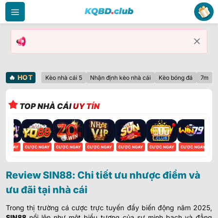
Bỏ
qua
nội
dung
🔥
HOT
Kèo nhà cái 5
Nhận định kèo nhà cái
Kèo bóng đá
7m
TOP NHÀ CÁI
UY TÍN
ỢC NGAY
CƯỢC NGAY
CƯỢC NGAY
CƯỢC NGAY
CƯỢC NGAY
CƯỢC NGAY
CƯỢC NGAY
CƯ
Review SIN88: Chi tiết ưu nhược điểm và
ưu đãi tại nhà cái
Trong thị trường cá cược trực tuyến đầy biến động năm 2025,
SIN88
nổi lên như một biểu tượng của sự minh bạch và đẳng