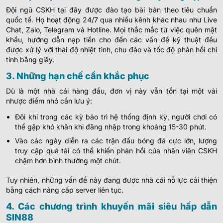
Đội ngũ CSKH tại đây được đào tạo bài bản theo tiêu chuẩn
quốc tế. Họ hoạt động 24/7 qua nhiều kênh khác nhau như Live
Chat, Zalo, Telegram và Hotline. Mọi thắc mắc từ việc quên mật
khẩu, hướng dẫn nạp tiền cho đến các vấn đề kỹ thuật đều
được xử lý với thái độ nhiệt tình, chu đáo và tốc độ phản hồi chỉ
tính bằng giây.
3. Những hạn chế cần khắc phục
Dù là một nhà cái hàng đầu, đơn vị này vẫn tồn tại một vài
nhược điểm nhỏ cần lưu ý:
Đôi khi trong các kỳ bảo trì hệ thống định kỳ, người chơi có
thể gặp khó khăn khi đăng nhập trong khoảng 15-30 phút.
Vào các ngày diễn ra các trận đấu bóng đá cực lớn, lượng
truy cập quá tải có thể khiến phản hồi của nhân viên CSKH
chậm hơn bình thường một chút.
Tuy nhiên, những vấn đề này đang được nhà cái nỗ lực cải thiện
bằng cách nâng cấp server liên tục.
4. Các chương trình khuyến mãi siêu hấp dẫn
SIN88