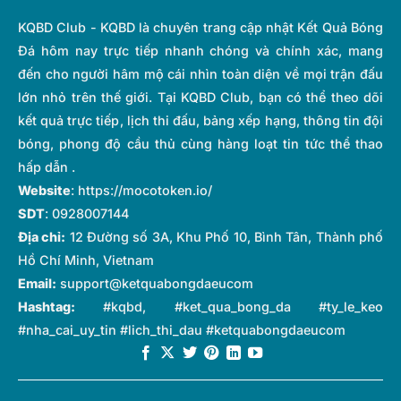
KQBD Club - KQBD là chuyên trang cập nhật Kết Quả Bóng
Đá hôm nay trực tiếp nhanh chóng và chính xác, mang
đến cho người hâm mộ cái nhìn toàn diện về mọi trận đấu
lớn nhỏ trên thế giới. Tại KQBD Club, bạn có thể theo dõi
kết quả trực tiếp, lịch thi đấu, bảng xếp hạng, thông tin đội
bóng, phong độ cầu thủ cùng hàng loạt tin tức thể thao
hấp dẫn .
Website
:
https://mocotoken.io/
SDT
: 0928007144
Địa chỉ:
12 Đường số 3A, Khu Phố 10, Bình Tân, Thành phố
Hồ Chí Minh, Vietnam
Email:
support@ketquabongdaeucom
Hashtag:
#kqbd, #ket_qua_bong_da #ty_le_keo
#nha_cai_uy_tin #lich_thi_dau #ketquabongdaeucom