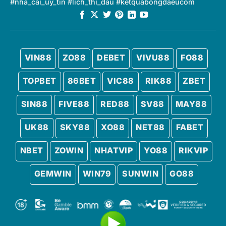
#nha_cai_uy_tin #lich_thi_dau #ketquabongdaeucom
VIN88
ZO88
DEBET
VIVU88
FO88
TOPBET
86BET
VIC88
RIK88
ZBET
SIN88
FIVE88
RED88
SV88
MAY88
UK88
SKY88
XO88
NET88
FABET
NBET
ZOWIN
NHATVIP
YO88
RIKVIP
GEMWIN
WIN79
SUNWIN
GO88