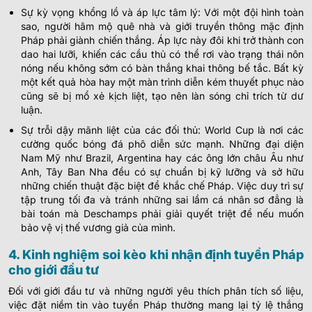
Sự kỳ vọng khổng lồ và áp lực tâm lý: Với một đội hình toàn
sao, người hâm mộ quê nhà và giới truyền thông mặc định
Pháp phải giành chiến thắng. Áp lực này đôi khi trở thành con
dao hai lưỡi, khiến các cầu thủ có thể rơi vào trạng thái nôn
nóng nếu không sớm có bàn thắng khai thông bế tắc. Bất kỳ
một kết quả hòa hay một màn trình diễn kém thuyết phục nào
cũng sẽ bị mổ xẻ kịch liệt, tạo nên làn sóng chỉ trích từ dư
luận.
Sự trỗi dậy mãnh liệt của các đối thủ: World Cup là nơi các
cường quốc bóng đá phô diễn sức mạnh. Những đại diện
Nam Mỹ như Brazil, Argentina hay các ông lớn châu Âu như
Anh, Tây Ban Nha đều có sự chuẩn bị kỹ lưỡng và sở hữu
những chiến thuật đặc biệt để khắc chế Pháp. Việc duy trì sự
tập trung tối đa và tránh những sai lầm cá nhân sơ đẳng là
bài toán mà Deschamps phải giải quyết triệt để nếu muốn
bảo vệ vị thế vương giả của mình.
4. Kinh nghiệm soi kèo khi nhận định tuyển Pháp
cho giới đầu tư
Đối với giới đầu tư và những người yêu thích phân tích số liệu,
việc đặt niềm tin vào tuyển Pháp thường mang lại tỷ lệ thắng