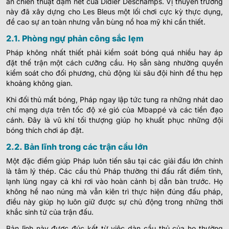
ấn chiến thuật đậm nét của Didier Deschamps. Vị thuyền trưởng
này đã xây dựng cho Les Bleus một lối chơi cực kỳ thực dụng,
đề cao sự an toàn nhưng vẫn bùng nổ hoa mỹ khi cần thiết.
2.1. Phòng ngự phản công sắc lẹm
Pháp không nhất thiết phải kiểm soát bóng quá nhiều hay áp
đặt thế trận một cách cưỡng cầu. Họ sẵn sàng nhường quyền
kiểm soát cho đối phương, chủ động lùi sâu đội hình để thu hẹp
khoảng không gian.
Khi đối thủ mất bóng, Pháp ngay lập tức tung ra những nhát dao
chí mạng dựa trên tốc độ xé gió của Mbappé và các tiền đạo
cánh. Đây là vũ khí tối thượng giúp họ khuất phục những đội
bóng thích chơi áp đặt.
2.2. Bản lĩnh trong các trận cầu lớn
Một đặc điểm giúp Pháp luôn tiến sâu tại các giải đấu lớn chính
là tâm lý thép. Các cầu thủ Pháp thường thi đấu rất điềm tĩnh,
lạnh lùng ngay cả khi rơi vào hoàn cảnh bị dẫn bàn trước. Họ
không hề nao núng mà vẫn kiên trì thực hiện đúng đấu pháp,
điều này giúp họ luôn giữ được sự chủ động trong những thời
khắc sinh tử của trận đấu.
Bản lĩnh này được đúc kết từ việc dàn cầu thủ của họ thường