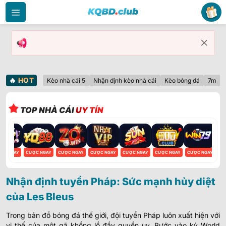
Bỏ
qua
nội
dung
🔥
HOT
Kèo nhà cái 5
Nhận định kèo nhà cái
Kèo bóng đá
7m
TOP NHÀ CÁI
UY TÍN
ỢC NGAY
CƯỢC NGAY
CƯỢC NGAY
CƯỢC NGAY
CƯỢC NGAY
CƯỢC NGAY
CƯỢC NGAY
CƯ
Nhận định tuyển Pháp: Sức mạnh hủy diệt
của Les Bleus
Trong bản đồ bóng đá thế giới, đội tuyển Pháp luôn xuất hiện với
vị thế của một gã khổng lồ đầy quyền uy. Bước vào kỳ World