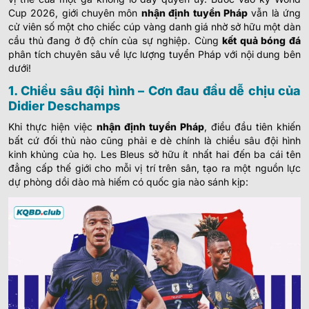
Cup 2026, giới chuyên môn
nhận định tuyển Pháp
vẫn là ứng
cử viên số một cho chiếc cúp vàng danh giá nhờ sở hữu một dàn
cầu thủ đang ở độ chín của sự nghiệp. Cùng
kết quả bóng đá
phân tích chuyên sâu về lực lượng tuyển Pháp với nội dung bên
dưới!
1. Chiều sâu đội hình – Cơn đau đầu dễ chịu của
Didier Deschamps
Khi thực hiện việc
nhận định tuyển Pháp
, điều đầu tiên khiến
bất cứ đối thủ nào cũng phải e dè chính là chiều sâu đội hình
kinh khủng của họ. Les Bleus sở hữu ít nhất hai đến ba cái tên
đẳng cấp thế giới cho mỗi vị trí trên sân, tạo ra một nguồn lực
dự phòng dồi dào mà hiếm có quốc gia nào sánh kịp: