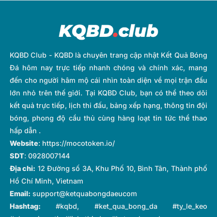
KQBD Club - KQBD là chuyên trang cập nhật Kết Quả Bóng
Đá hôm nay trực tiếp nhanh chóng và chính xác, mang
đến cho người hâm mộ cái nhìn toàn diện về mọi trận đấu
lớn nhỏ trên thế giới. Tại KQBD Club, bạn có thể theo dõi
kết quả trực tiếp, lịch thi đấu, bảng xếp hạng, thông tin đội
bóng, phong độ cầu thủ cùng hàng loạt tin tức thể thao
hấp dẫn .
Website
:
https://mocotoken.io/
SDT
: 0928007144
Địa chỉ:
12 Đường số 3A, Khu Phố 10, Bình Tân, Thành phố
Hồ Chí Minh, Vietnam
Email:
support@ketquabongdaeucom
Hashtag:
#kqbd, #ket_qua_bong_da #ty_le_keo