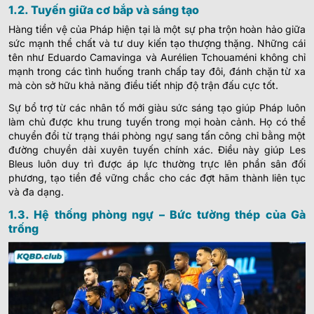
1.2. Tuyến giữa cơ bắp và sáng tạo
Hàng tiền vệ của Pháp hiện tại là một sự pha trộn hoàn hảo giữa
sức mạnh thể chất và tư duy kiến tạo thượng thặng. Những cái
tên như Eduardo Camavinga và Aurélien Tchouaméni không chỉ
mạnh trong các tình huống tranh chấp tay đôi, đánh chặn từ xa
mà còn sở hữu khả năng điều tiết nhịp độ trận đấu cực tốt.
Sự bổ trợ từ các nhân tố mới giàu sức sáng tạo giúp Pháp luôn
làm chủ được khu trung tuyến trong mọi hoàn cảnh. Họ có thể
chuyển đổi từ trạng thái phòng ngự sang tấn công chỉ bằng một
đường chuyền dài xuyên tuyến chính xác. Điều này giúp Les
Bleus luôn duy trì được áp lực thường trực lên phần sân đối
phương, tạo tiền đề vững chắc cho các đợt hãm thành liên tục
và đa dạng.
1.3. Hệ thống phòng ngự – Bức tường thép của Gà
trống