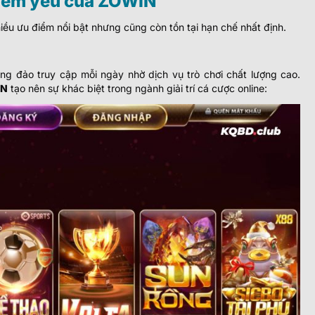
điểm yếu của ZOWIN
iều ưu điểm nổi bật nhưng cũng còn tồn tại hạn chế nhất định.
g đảo truy cập mỗi ngày nhờ dịch vụ trò chơi chất lượng cao.
IN
tạo nên sự khác biệt trong ngành giải trí cá cược online: