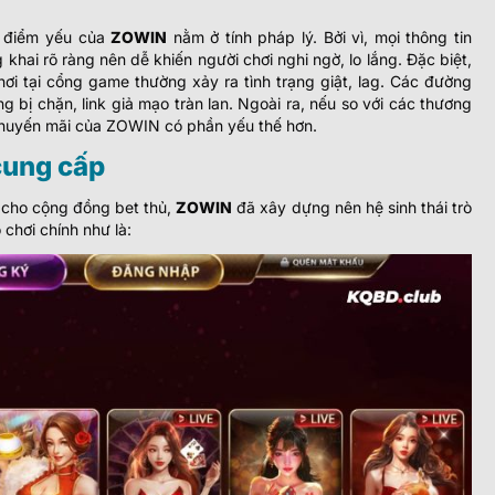
ì điểm yếu của
ZOWIN
nằm ở tính pháp lý. Bởi vì, mọi thông tin
ai rõ ràng nên dễ khiến người chơi nghi ngờ, lo lắng. Đặc biệt,
chơi tại cổng game thường xảy ra tình trạng giật, lag. Các đường
 bị chặn, link giả mạo tràn lan.
Ngoài ra, nếu so với các thương
 khuyến mãi của ZOWIN có phần yếu thế hơn.
 cung cấp
o cho cộng đồng bet thủ,
ZOWIN
đã xây dựng nên hệ sinh thái trò
 chơi chính như là: