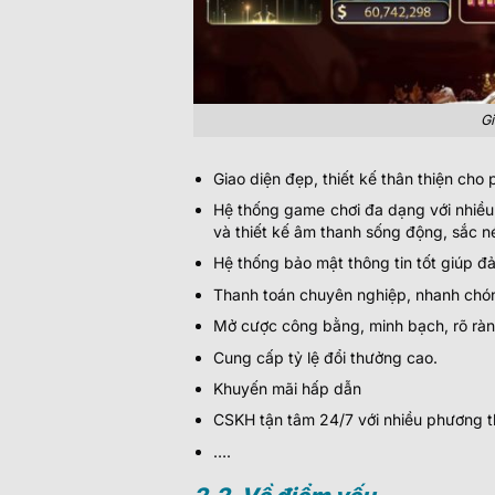
G
Giao diện đẹp, thiết kế thân thiện ch
Hệ thống game chơi đa dạng với nhiều t
và thiết kế âm thanh sống động, sắc n
Hệ thống bảo mật thông tin tốt giúp 
Thanh toán chuyên nghiệp, nhanh chó
Mở cược công bằng, minh bạch, rõ rà
Cung cấp tỷ lệ đổi thưởng cao.
Khuyến mãi hấp dẫn
CSKH tận tâm 24/7 với nhiều phương thứ
….