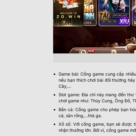
Game bài: Cổng game cung cấp nhiều t
nếu bạn thích chơi bài đổi thưởng hã
Cây,…
Slot game: Địa chỉ này mang đến thư 
chơi game như: Thủy Cung, Ông Đồ, T
Bắn cá: Cổng game cho phép bạn hóa 
cá, săn rồng,…thả ga.
Xổ số: Với cổng game, bạn sẽ được t
nhận thưởng lớn. Bởi vì, cổng game mở