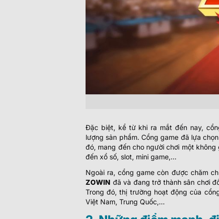
Đặc biệt, kể từ khi ra mắt đến nay, c
lượng sản phẩm. Cổng game đã lựa chọn h
đó, mang đến cho người chơi một không gi
đến xổ số, slot, mini game,…
Ngoài ra, cổng game còn được chăm chút
ZOWIN
đã và đang trở thành sân chơi đổ
Trong đó, thị trường hoạt động của cổng
Việt Nam, Trung Quốc,…