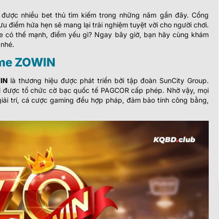
được nhiều bet thủ tìm kiếm trong những năm gần đây. Cổng
ưu điểm hứa hẹn sẽ mang lại trải nghiệm tuyệt vời cho người chơi.
 có thế mạnh, điểm yếu gì? Ngay bây giờ, bạn hãy cùng khám
 nhé.
game ZOWIN
IN
là thương hiệu được phát triển bởi tập đoàn SunCity Group.
 được tổ chức cờ bạc quốc tế PAGCOR cấp phép. Nhờ vậy, mọi
ải trí, cá cược gaming đều hợp pháp, đảm bảo tính công bằng,