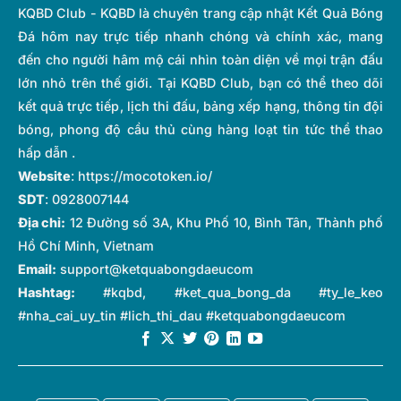
KQBD Club - KQBD là chuyên trang cập nhật Kết Quả Bóng
Đá hôm nay trực tiếp nhanh chóng và chính xác, mang
Ngay từ đầu, A-League đã đi theo mô hình hiện
đến cho người hâm mộ cái nhìn toàn diện về mọi trận đấu
đại: quản lý tập trung, số lượng CLB vừa phải,
lớn nhỏ trên thế giới. Tại KQBD Club, bạn có thể theo dõi
kiểm soát tài chính và xây dựng hình ảnh giải đấu
kết quả trực tiếp, lịch thi đấu, bảng xếp hạng, thông tin đội
thân thiện với khán giả. Dù Australia nằm ở châu
bóng, phong độ cầu thủ cùng hàng loạt tin tức thể thao
Đại Dương, việc gia nhập AFC năm 2006 đã đưa
A-League hòa vào dòng chảy bóng đá châu Á,
hấp dẫn .
tạo điều kiện để giải đấu này xuất hiện ngày càng
Website
:
https://mocotoken.io/
nhiều trên thị trường cá cược khu vực.
SDT
: 0928007144
Địa chỉ:
12 Đường số 3A, Khu Phố 10, Bình Tân, Thành phố
Trong những năm gần đây, A-League dần trở
Hồ Chí Minh, Vietnam
thành điểm đến mới của cược thủ châu Á, đặc biệt
Email:
support@ketquabongdaeucom
với những người muốn tìm một giải đấu ít bị “soi”
Hashtag:
#kqbd, #ket_qua_bong_da #ty_le_keo
hơn các giải lớn châu Âu. Lý do đầu tiên nằm ở
#nha_cai_uy_tin #lich_thi_dau #ketquabongdaeucom
tính cởi mở trong lối chơi. Các đội bóng Australia
thiên về thể lực, tốc độ và tinh thần tấn công,
khiến số trận nhiều bàn thắng khá cao. Điều này
tạo sức hút rõ rệt với người chơi kèo tài xỉu và