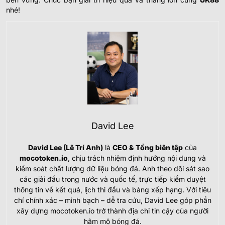
nhé!
David Lee
David Lee (Lê Trí Anh)
là
CEO & Tổng biên tập
của
mocotoken.io
, chịu trách nhiệm định hướng nội dung và
kiểm soát chất lượng dữ liệu bóng đá. Anh theo dõi sát sao
các giải đấu trong nước và quốc tế, trực tiếp kiểm duyệt
thông tin về kết quả, lịch thi đấu và bảng xếp hạng. Với tiêu
chí chính xác – minh bạch – dễ tra cứu, David Lee góp phần
xây dựng mocotoken.io trở thành địa chỉ tin cậy của người
hâm mộ bóng đá.