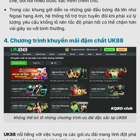
chẽ, đòi hỏi nhiều bước xác minh chính chủ.
Trong các khung giờ diễn ra những giải đấu bóng đá lớn như
Ngoại hạng Anh, hệ thống hỗ trợ trực tuyến đôi khi phải xử lý
lượng yêu cầu khổng lồ nên tốc độ phản hồi có thể chậm hơn
vài giây so với bình thường.
4. Chương trình khuyến mãi đậm chất UK88
Không thể bỏ lỡ những chương trình ưu đãi đặc sắc tại UK88
UK88
nổi tiếng với việc tung ra các gói ưu đãi mang tính đột phá