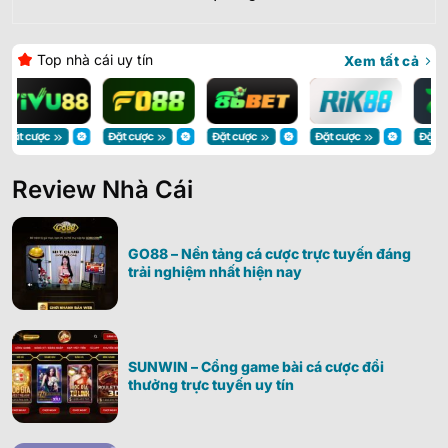
Top nhà cái uy tín
Xem tất cả
Review Nhà Cái
GO88 – Nền tảng cá cược trực tuyến đáng
trải nghiệm nhất hiện nay
SUNWIN – Cổng game bài cá cược đổi
thưởng trực tuyến uy tín