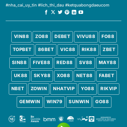
#nha_cai_uy_tin #lich_thi_dau #ketquabongdaeucom
VIN88
ZO88
DEBET
VIVU88
FO88
TOPBET
86BET
VIC88
RIK88
ZBET
SIN88
FIVE88
RED88
SV88
MAY88
UK88
SKY88
XO88
NET88
FABET
NBET
ZOWIN
NHATVIP
YO88
RIKVIP
GEMWIN
WIN79
SUNWIN
GO88