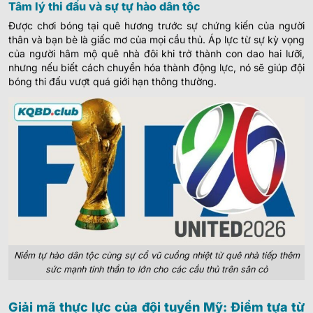
Tâm lý thi đấu và sự tự hào dân tộc
Được chơi bóng tại quê hương trước sự chứng kiến của người
thân và bạn bè là giấc mơ của mọi cầu thủ. Áp lực từ sự kỳ vọng
của người hâm mộ quê nhà đôi khi trở thành con dao hai lưỡi,
nhưng nếu biết cách chuyển hóa thành động lực, nó sẽ giúp đội
bóng thi đấu vượt quá giới hạn thông thường.
Niềm tự hào dân tộc cùng sự cổ vũ cuồng nhiệt từ quê nhà tiếp thêm
sức mạnh tinh thần to lớn cho các cầu thủ trên sân cỏ
Giải mã thực lực của đội tuyển Mỹ: Điểm tựa từ