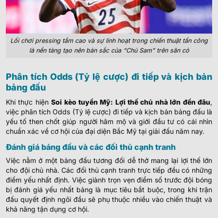
Lối chơi pressing tầm cao và sự linh hoạt trong chiến thuật tấn công
là nền tảng tạo nên bản sắc của “Chú Sam” trên sân cỏ
Phân tích Odds (Tỷ lệ cược) đi tiếp và kịch bản
bảng đấu
Khi thực hiện
Soi kèo tuyển Mỹ: Lợi thế chủ nhà lớn đến đâu
,
việc phân tích Odds (Tỷ lệ cược) đi tiếp và kịch bản bảng đấu là
yếu tố then chốt giúp người hâm mộ và giới đầu tư có cái nhìn
chuẩn xác về cơ hội của đại diện Bắc Mỹ tại giải đấu năm nay.
Đánh giá bảng đấu và các đối thủ cạnh tranh
Việc nằm ở một bảng đấu tương đối dễ thở mang lại lợi thế lớn
cho đội chủ nhà. Các đối thủ cạnh tranh trực tiếp đều có những
điểm yếu nhất định. Việc giành trọn vẹn điểm số trước đội bóng
bị đánh giá yếu nhất bảng là mục tiêu bắt buộc, trong khi trận
đấu quyết định ngôi đầu sẽ phụ thuộc nhiều vào chiến thuật và
khả năng tận dụng cơ hội.