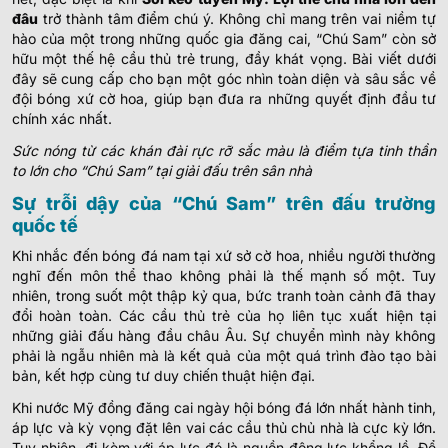
đâu
trở thành tâm điểm chú ý. Không chỉ mang trên vai niềm tự
hào của một trong những quốc gia đăng cai, “Chú Sam” còn sở
hữu một thế hệ cầu thủ trẻ trung, đầy khát vọng. Bài viết dưới
đây sẽ cung cấp cho bạn một góc nhìn toàn diện và sâu sắc về
đội bóng xứ cờ hoa, giúp bạn đưa ra những quyết định đầu tư
chính xác nhất.
Sức nóng từ các khán đài rực rỡ sắc màu là điểm tựa tinh thần
to lớn cho “Chú Sam” tại giải đấu trên sân nhà
Sự trỗi dậy của “Chú Sam” trên đấu trường
quốc tế
Khi nhắc đến bóng đá nam tại xứ sở cờ hoa, nhiều người thường
nghĩ đến môn thể thao không phải là thế mạnh số một. Tuy
nhiên, trong suốt một thập kỷ qua, bức tranh toàn cảnh đã thay
đổi hoàn toàn. Các cầu thủ trẻ của họ liên tục xuất hiện tại
những giải đấu hàng đầu châu Âu. Sự chuyển mình này không
phải là ngẫu nhiên mà là kết quả của một quá trình đào tạo bài
bản, kết hợp cùng tư duy chiến thuật hiện đại.
Khi nước Mỹ đồng đăng cai ngày hội bóng đá lớn nhất hành tinh,
áp lực và kỳ vọng đặt lên vai các cầu thủ chủ nhà là cực kỳ lớn.
Tuy nhiên, đi kèm với áp lực đó là nguồn động lực khổng lồ. Để