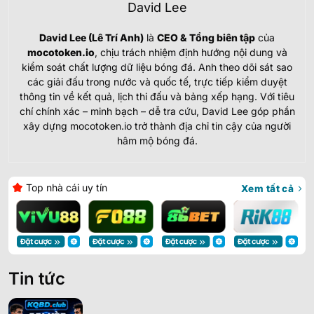
David Lee
David Lee (Lê Trí Anh)
là
CEO & Tổng biên tập
của
mocotoken.io
, chịu trách nhiệm định hướng nội dung và
kiểm soát chất lượng dữ liệu bóng đá. Anh theo dõi sát sao
các giải đấu trong nước và quốc tế, trực tiếp kiểm duyệt
thông tin về kết quả, lịch thi đấu và bảng xếp hạng. Với tiêu
chí chính xác – minh bạch – dễ tra cứu, David Lee góp phần
xây dựng mocotoken.io trở thành địa chỉ tin cậy của người
hâm mộ bóng đá.
Top nhà cái uy tín
Xem tất cả
Tin tức