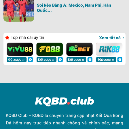
Soi kèo Bảng A: Mexico, Nam Phi, Hàn
Quốc…
Top nhà cái uy tín
Xem tất cả
KQBD Club - KQBD là chuyên trang cập nhật Kết Quả Bóng
Đá hôm nay trực tiếp nhanh chóng và chính xác, mang