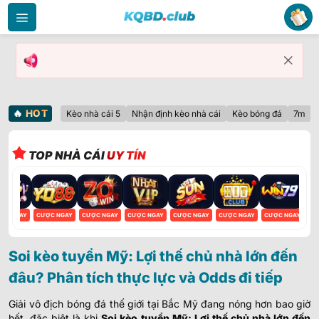
Bỏ
qua
nội
dung
🔥
HOT
Kèo nhà cái 5
Nhận định kèo nhà cái
Kèo bóng đá
7m
TOP NHÀ CÁI
UY TÍN
ỢC NGAY
CƯỢC NGAY
CƯỢC NGAY
CƯỢC NGAY
CƯỢC NGAY
CƯỢC NGAY
CƯỢC NGAY
CƯ
Soi kèo tuyển Mỹ: Lợi thế chủ nhà lớn đến
đâu? Phân tích thực lực và Odds đi tiếp
Giải vô địch bóng đá thế giới tại Bắc Mỹ đang nóng hơn bao giờ
hết, đặc biệt là khi
Soi kèo tuyển Mỹ
: Lợi thế chủ nhà lớn đến