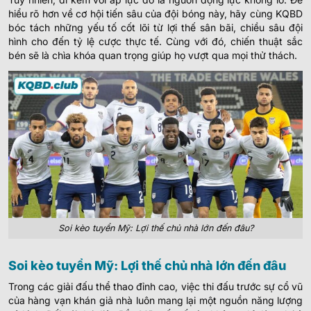
hiểu rõ hơn về cơ hội tiến sâu của đội bóng này, hãy cùng KQBD
bóc tách những yếu tố cốt lõi từ lợi thế sân bãi, chiều sâu đội
hình cho đến tỷ lệ cược thực tế. Cùng với đó, chiến thuật sắc
bén sẽ là chìa khóa quan trọng giúp họ vượt qua mọi thử thách.
Soi kèo tuyển Mỹ: Lợi thế chủ nhà lớn đến đâu?
Soi kèo tuyển Mỹ: Lợi thế chủ nhà lớn đến đâu
Trong các giải đấu thể thao đỉnh cao, việc thi đấu trước sự cổ vũ
của hàng vạn khán giả nhà luôn mang lại một nguồn năng lượng