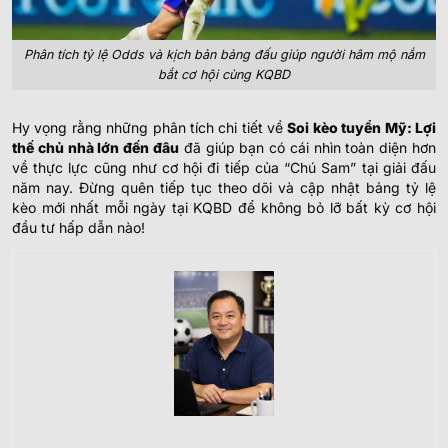
Phân tích tỷ lệ Odds và kịch bản bảng đấu giúp người hâm mộ nắm
bắt cơ hội cùng KQBD
Hy vọng rằng những phân tích chi tiết về
Soi kèo tuyển Mỹ: Lợi
thế chủ nhà lớn đến đâu
đã giúp bạn có cái nhìn toàn diện hơn
về thực lực cũng như cơ hội đi tiếp của “Chú Sam” tại giải đấu
năm nay. Đừng quên tiếp tục theo dõi và cập nhật bảng tỷ lệ
kèo mới nhất mỗi ngày tại KQBD để không bỏ lỡ bất kỳ cơ hội
đầu tư hấp dẫn nào!