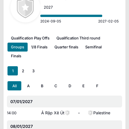
2027
2024-09-05
2027-02-05
Qualification Play Offs
Qualification Third round
Groups
1/8 Finals
Quarter finals
Semifinal
Finals
1
2
3
All
A
B
C
D
E
F
07/01/2027
Ả Rập Xê Út
-
Palestine
14:00
08/01/2027