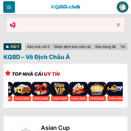
Bỏ
qua
nội
dung
🔥
HOT
Kèo nhà cái 5
Nhận định kèo nhà cái
Kèo bóng đá
7m
KQBD – Vô Địch Châu Á
TOP NHÀ CÁI
UY TÍN
ỢC NGAY
CƯỢC NGAY
CƯỢC NGAY
CƯỢC NGAY
CƯỢC NGAY
CƯỢC NGAY
CƯỢC NGAY
CƯ
Asian Cup