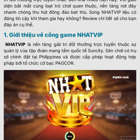
diện bắt mắt cùng loạt trò chơi quen thuộc, nền tảng nơi đây
nhanh chóng thu hút đông đảo bet thủ. Song NHATVIP liệu có
đáng tin cậy khi tham gia hay không? Review chi tiết sẽ cho bạn
đáp án cụ thể.
1. Giới thiệu về cổng game NHATVIP
NHATVIP
là nền tảng giải trí đổi thưởng trực tuyến thuộc sự
quản lý của tập đoàn mang tầm quốc tế Suncity. Sân chơi có trụ
sở chính đặt tại Philippines và được cấp phép hoạt động hợp
pháp bởi tổ chức cờ bạc PAGCOR.