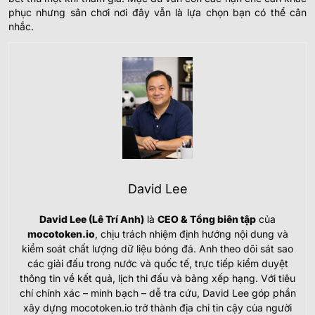
phục nhưng sân chơi nơi đây vẫn là lựa chọn bạn có thể cân
nhắc.
David Lee
David Lee (Lê Trí Anh)
là
CEO & Tổng biên tập
của
mocotoken.io
, chịu trách nhiệm định hướng nội dung và
kiểm soát chất lượng dữ liệu bóng đá. Anh theo dõi sát sao
các giải đấu trong nước và quốc tế, trực tiếp kiểm duyệt
thông tin về kết quả, lịch thi đấu và bảng xếp hạng. Với tiêu
chí chính xác – minh bạch – dễ tra cứu, David Lee góp phần
xây dựng mocotoken.io trở thành địa chỉ tin cậy của người