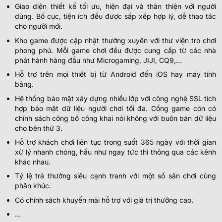
Giao diện thiết kế tối ưu, hiện đại và thân thiện với người
dùng. Bố cục, tiện ích đều được sắp xếp hợp lý, dễ thao tác
cho người mới.
Kho game được cập nhật thường xuyên với thư viện trò chơi
phong phú. Mỗi game chơi đều được cung cấp từ các nhà
phát hành hàng đầu như Microgaming, JIJI, CQ9,…
Hỗ trợ trên mọi thiết bị từ Android đến iOS hay máy tính
bảng.
Hệ thống bảo mật xây dựng nhiều lớp với công nghệ SSL tích
hợp bảo mật dữ liệu người chơi tối đa. Cổng game còn có
chính sách công bố công khai nói không với buôn bán dữ liệu
cho bên thứ 3.
Hỗ trợ khách chơi liên tục trong suốt 365 ngày với thời gian
xử lý nhanh chóng, hầu như ngay tức thì thông qua các kênh
khác nhau.
Tỷ lệ trả thưởng siêu cạnh tranh với một số sân chơi cùng
phân khúc.
Có chính sách khuyến mãi hỗ trợ với giá trị thưởng cao.
…