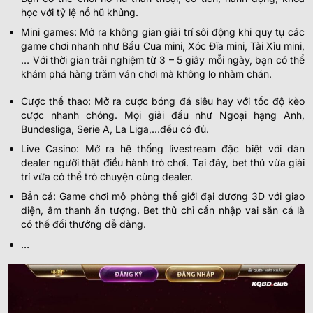
học với tỷ lệ nổ hũ khủng.
Mini games: Mở ra không gian giải trí sôi động khi quy tụ các
game chơi nhanh như Bầu Cua mini, Xóc Đĩa mini, Tài Xỉu mini,
… Với thời gian trải nghiệm từ 3 – 5 giây mỗi ngày, bạn có thể
khám phá hàng trăm ván chơi mà không lo nhàm chán.
Cược thể thao: Mở ra cược bóng đá siêu hay với tốc độ kèo
cược nhanh chóng. Mọi giải đấu như Ngoại hạng Anh,
Bundesliga, Serie A, La Liga,…đều có đủ.
Live Casino: Mở ra hệ thống livestream đặc biệt với dàn
dealer người thật điều hành trò chơi. Tại đây, bet thủ vừa giải
trí vừa có thể trò chuyện cùng dealer.
Bắn cá: Game chơi mô phỏng thế giới đại dương 3D với giao
diện, âm thanh ấn tượng. Bet thủ chỉ cần nhập vai săn cá là
có thể đổi thưởng dễ dàng.
…