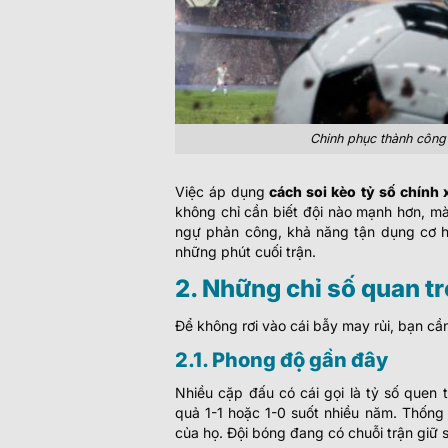
Chinh phục thành công 
Việc áp dụng
cách soi kèo tỷ số chính 
không chỉ cần biết đội nào mạnh hơn, mà 
ngự phản công, khả năng tận dụng cơ h
những phút cuối trận.
2. Những chỉ số quan tr
Để không rơi vào cái bẫy may rủi, bạn cầ
2.1. Phong độ gần đây
Nhiều cặp đấu có cái gọi là tỷ số quen 
quả 1-1 hoặc 1-0 suốt nhiều năm. Thống
của họ. Đội bóng đang có chuỗi trận giữ 