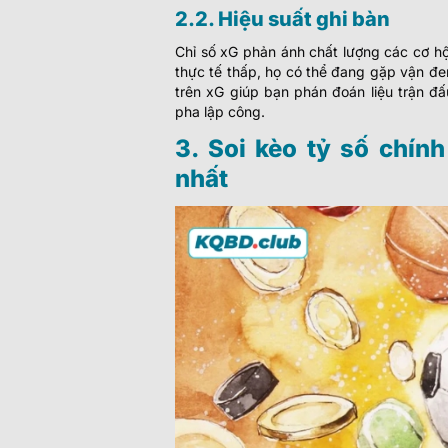
2.2. Hiệu suất ghi bàn
Chỉ số xG phản ánh chất lượng các cơ hộ
thực tế thấp, họ có thể đang gặp vận đe
trên xG giúp bạn phán đoán liệu trận đ
pha lập công.
3. Soi kèo tỷ số chín
nhất