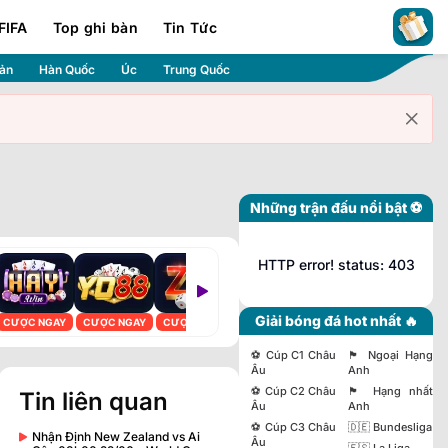
FIFA
Top ghi bàn
Tin Tức
ản
Hàn Quốc
Úc
Trung Quốc
Những trận đấu nổi bật ⚽️
HTTP error! status: 403
Giải bóng đá hot nhất 🔥
CƯỢC NGAY
CƯỢC NGAY
CƯỢC NGAY
CƯỢC NGAY
CƯỢC NGAY
CƯỢC N
⚽️ Cúp C1 Châu
🏴󠁧󠁢󠁥󠁮󠁧󠁿 Ngoại Hạng
Âu
Anh
⚽️ Cúp C2 Châu
🏴󠁧󠁢󠁥󠁮󠁧󠁿 Hạng nhất
Tin liên quan
Âu
Anh
⚽️ Cúp C3 Châu
🇩🇪 Bundesliga
Nhận Định New Zealand vs Ai
Âu