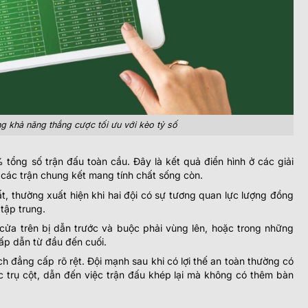
g khả năng thắng cược tối ưu với kèo tỷ số
 tổng số trận đấu toàn cầu. Đây là kết quả điển hình ở các giải
các trận chung kết mang tính chất sống còn.
ất, thường xuất hiện khi hai đội có sự tương quan lực lượng đồng
 tập trung.
i cửa trên bị dẫn trước và buộc phải vùng lên, hoặc trong những
hấp dẫn từ đầu đến cuối.
h đẳng cấp rõ rệt. Đội mạnh sau khi có lợi thế an toàn thường có
 trụ cột, dẫn đến việc trận đấu khép lại mà không có thêm bàn