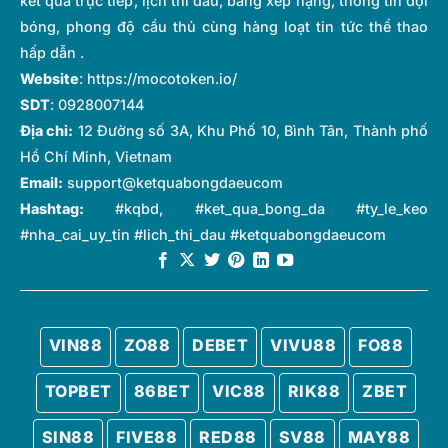
kết quả trực tiếp, lịch thi đấu, bảng xếp hạng, thông tin đội
CONCACAF” với 12 chức vô địch Gold Cup, vượt
bóng, phong độ cầu thủ cùng hàng loạt tin tức thể thao
trội so với các đối thủ như Mỹ hay Costa Rica.
hấp dẫn .
Mexico trở thành đại diện đáng chú ý của Bắc Mỹ
Website
:
https://mocotoken.io/
nhờ lối chơi giàu kỹ thuật, tốc độ và sự nhiệt
SDT
: 0928007144
huyết mang đậm bản sắc La-tinh. Họ sở hữu nền
Địa chỉ:
12 Đường số 3A, Khu Phố 10, Bình Tân, Thành phố
bóng đá nhiều năm liền ổn định, có giải vô địch
Hồ Chí Minh, Vietnam
quốc gia Liga MX chất lượng cao và hệ thống đào
Email:
support@ketquabongdaeucom
tạo trẻ phát triển. Đó là lý do tại sao Mexico luôn
Hashtag:
#kqbd, #ket_qua_bong_da #ty_le_keo
là đối thủ khó chịu tại các kỳ World Cup- một đội
#nha_cai_uy_tin #lich_thi_dau #ketquabongdaeucom
bóng có thể gây bất ngờ cho bất kỳ “ông lớn” nào
của bóng đá thế giới.
VIN88
ZO88
DEBET
VIVU88
FO88
TOPBET
86BET
VIC88
RIK88
ZBET
SIN88
FIVE88
RED88
SV88
MAY88