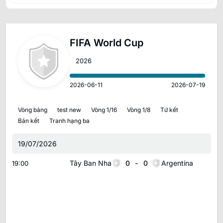
FIFA World Cup
2026
2026-06-11
2026-07-19
Vòng bảng
test new
Vòng 1/16
Vòng 1/8
Tứ kết
Bán kết
Tranh hạng ba
Chung kết
19/07/2026
Tây Ban Nha
0
-
0
Argentina
19:00