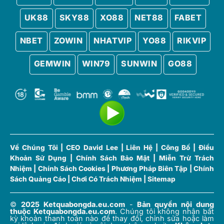
UK88
SKY88
XO88
NET88
FABET
Lịch sử hình thành bóng đá Mexico
NBET
ZOWIN
NHATVIP
YO88
RIKVIP
Các ngôi sao bóng đá đến từ Mexico
GEMWIN
WIN79
SUNWIN
GO88
Hugo Sánchez
Hugo Sánchez là cái tên vĩ đại nhất mà Mexico
từng sản sinh. Ông tỏa sáng rực rỡ tại La Liga
trong màu áo Real Madrid với 5 danh hiệu Pichichi
và hơn 500 bàn thắng trong sự nghiệp. Sánchez
nổi tiếng với kỹ thuật điêu luyện, khả năng dứt
Về Chúng Tôi
|
CEO David Lee
|
Liên Hệ
|
Công Bố
|
Điều
điểm đầy nghệ thuật và những pha “xe đạp chổng
Khoản Sử Dụng
|
Chính Sách Bảo Mật
|
Miễn Trừ Trách
ngược” thành thương hiệu.
Nhiệm
|
Chính Sách Cookies
|
Phương Pháp Biên Tập
|
Chính
Sách Quảng Cáo
|
Chơi Có Trách Nhiệm
|
Sitemap
Đối với người Mexico, ông không chỉ là biểu
tượng chuyên môn mà còn là niềm tự hào dân tộc
©
2025 Ketquabongda.eu.com
-
Bản quyền nội dung
và là người chứng minh rằng cầu thủ đến từ
thuộc Ketquabongda.eu.com
.
Chúng tôi không nhận bất
kỳ khoản thanh toán nào để thay đổi, chỉnh sửa hoặc làm
Mexico hoàn toàn có thể vươn tầm thế giới.