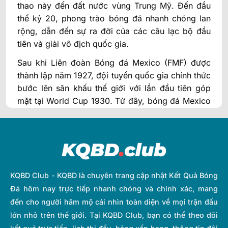
thao này đến đất nước vùng Trung Mỹ. Đến đầu
thế kỷ 20, phong trào bóng đá nhanh chóng lan
rộng, dẫn đến sự ra đời của các câu lạc bộ đầu
tiên và giải vô địch quốc gia.
Sau khi Liên đoàn Bóng đá Mexico (FMF) được
thành lập năm 1927, đội tuyển quốc gia chính thức
bước lên sân khấu thế giới với lần đầu tiên góp
mặt tại World Cup 1930. Từ đây, bóng đá Mexico
liên tục phát triển, trở thành một trong những nền
bóng đá mạnh nhất khu vực CONCACAF.
Trong lịch sử,
Mexico
đã 17 lần tham dự World
Cup, một con số khiến họ trở thành một trong
những đội tuyển góp mặt thường xuyên nhất tại
KQBD Club - KQBD là chuyên trang cập nhật Kết Quả Bóng
giải đấu lớn nhất hành tinh. Dù chưa một lần vô
Đá hôm nay trực tiếp nhanh chóng và chính xác, mang
địch, họ đã hai lần vào đến tứ kết ở các kỳ World
đến cho người hâm mộ cái nhìn toàn diện về mọi trận đấu
Cup tổ chức ngay trên sân nhà (1970 và 1986). Ở
lớn nhỏ trên thế giới. Tại KQBD Club, bạn có thể theo dõi
đấu trường khu vực, Mexico là “ông vua