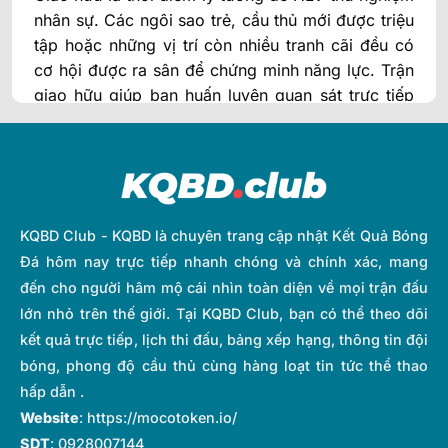
nhân sự. Các ngôi sao trẻ, cầu thủ mới được triệu
tập hoặc những vị trí còn nhiều tranh cãi đều có
cơ hội được ra sân để chứng minh năng lực. Trận
giao hữu giúp ban huấn luyện quan sát trực tiếp
phong độ thực tế thay vì dựa vào suy đoán hay
hiệu suất tại CLB. Đây cũng là dịp để phát hiện
những nhân tố phù hợp với lối chơi mới hoặc vai
trò đặc biệt.
Thử nghiệm chiến thuật và hoàn thiện lối chơi
KQBD Club - KQBD là chuyên trang cập nhật Kết Quả Bóng
Không giống như các giải chính thức, nơi mọi trận
Đá hôm nay trực tiếp nhanh chóng và chính xác, mang
đấu đều chịu áp lực điểm số, giao hữu cho phép
đến cho người hâm mộ cái nhìn toàn diện về mọi trận đấu
HLV tự do điều chỉnh chiến thuật. Các đội có thể
lớn nhỏ trên thế giới. Tại KQBD Club, bạn có thể theo dõi
thử sơ đồ mới, kiểm tra khả năng pressing, thay
kết quả trực tiếp, lịch thi đấu, bảng xếp hạng, thông tin đội
đổi nhịp độ tấn công hoặc thử các phương án tổ
bóng, phong độ cầu thủ cùng hàng loạt tin tức thể thao
chức phòng ngự. Sai sót trong giao hữu không
hấp dẫn .
gây hậu quả, vì vậy đây là “phòng thí nghiệm
Website
:
https://mocotoken.io/
chiến thuật” hoàn hảo trước khi bước vào giải đấu
SDT
: 0928007144