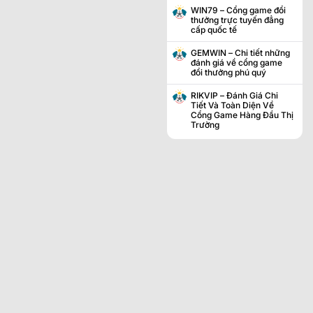
WIN79 – Cổng game đổi
thưởng trực tuyến đẳng
cấp quốc tế
GEMWIN – Chi tiết những
đánh giá về cổng game
đổi thưởng phú quý
RIKVIP – Đánh Giá Chi
Tiết Và Toàn Diện Về
Cổng Game Hàng Đầu Thị
Trường