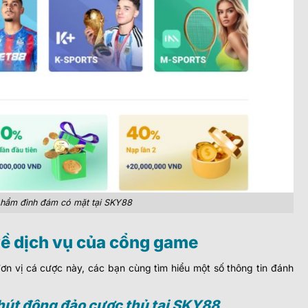
phẩm đình đám có mặt tại SKY88
về dịch vụ của cổng game
ơn vị cá cược này, các bạn cùng tìm hiểu một số thông tin đánh
 hút đông đảo cược thủ tại SKY88