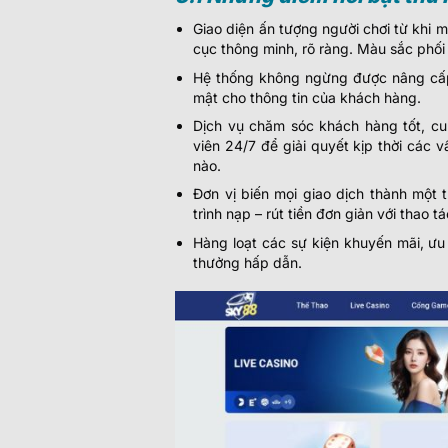
Giao diện ấn tượng người chơi từ khi m
cục thông minh, rõ ràng. Màu sắc phối 
Hệ thống không ngừng được nâng cấp,
mật cho thông tin của khách hàng.
Dịch vụ chăm sóc khách hàng tốt, cu
viên 24/7 để giải quyết kịp thời các v
nào.
Đơn vị biến mọi giao dịch thành một
trình nạp – rút tiền đơn giản với thao 
Hàng loạt các sự kiện khuyến mãi, ưu 
thưởng hấp dẫn.