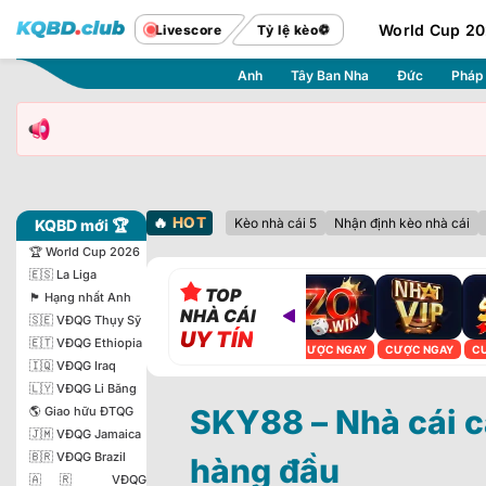
Bỏ
World Cup 2
Livescore
Tỷ lệ kèo
qua
nội
Anh
Tây Ban Nha
Đức
Pháp
dung
🔥
HOT
Kèo nhà cái 5
Nhận định kèo nhà cái
KQBD mới 🏆
🏆️ World Cup 2026
🇪🇸 La Liga
TOP
🏴󠁧󠁢󠁥󠁮󠁧󠁿 Hạng nhất Anh
NHÀ CÁI
🇸🇪 VĐQG Thụy Sỹ
UY TÍN
🇪🇹 VĐQG Ethiopia
CƯỢC NGAY
CƯỢC NGAY
CƯỢC NGAY
CƯỢC NGAY
C
🇮🇶 VĐQG Iraq
🇱🇾 VĐQG Li Băng
SKY88 – Nhà cái c
🌎 Giao hữu ĐTQG
🇯🇲 VĐQG Jamaica
🇧🇷 VĐQG Brazil
hàng đầu
🇦🇷 VĐQG