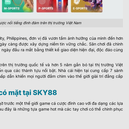
ược nổi tiếng đình đám trên thị trường Việt Nam
City, Philippines, đơn vị đã vươn tầm ảnh hưởng của mình đến hơn
ngày càng được xây dựng niềm tin vững chắc. Sân chơi đã chinh
gày đầu ra mắt bằng thiết kế giao diện hiện đại, độc đáo cùng
trên thị trường quốc tế và hơn 5 năm gắn bó tại thị trường Việt
 qua các thành tựu nổi bật. Nhà cái hiện tại cung cấp 7 sảnh
ấp dẫn khiến mọi người đắm chìm vào thế giới giải trí đẳng cấp
có mặt tại SKY88
ờ trước một thế giới game cá cược đỉnh cao với đa dạng các lựa
u đây là những tựa game hot mà các tay chơi có thể chinh phục