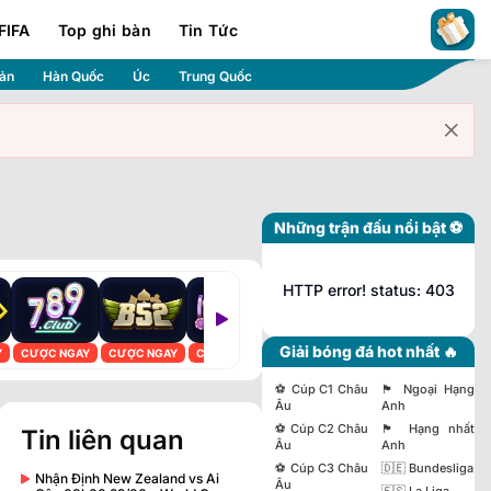
FIFA
Top ghi bàn
Tin Tức
ản
Hàn Quốc
Úc
Trung Quốc
Những trận đấu nổi bật ⚽️
HTTP error! status: 403
Giải bóng đá hot nhất 🔥
Y
CƯỢC NGAY
CƯỢC NGAY
CƯỢC NGAY
CƯỢC NGAY
CƯỢC NGAY
CƯỢC
⚽️ Cúp C1 Châu
🏴󠁧󠁢󠁥󠁮󠁧󠁿 Ngoại Hạng
Âu
Anh
⚽️ Cúp C2 Châu
🏴󠁧󠁢󠁥󠁮󠁧󠁿 Hạng nhất
Tin liên quan
Âu
Anh
⚽️ Cúp C3 Châu
🇩🇪 Bundesliga
Nhận Định New Zealand vs Ai
Âu