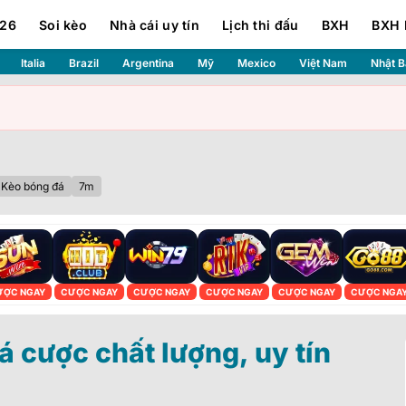
026
Soi kèo
Nhà cái uy tín
Lịch thi đấu
BXH
BXH 
Italia
Brazil
Argentina
Mỹ
Mexico
Việt Nam
Nhật B
Kèo bóng đá
7m
ƯỢC NGAY
CƯỢC NGAY
CƯỢC NGAY
CƯỢC NGAY
CƯỢC NGAY
CƯỢC NGA
á cược chất lượng, uy tín