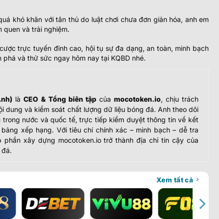
quá khó khăn với tân thủ do luật chơi chưa đơn giản hóa, anh em
m quen và trải nghiệm.
ược trực tuyến đỉnh cao, hội tụ sự đa dạng, an toàn, minh bạch
ám phá và thử sức ngay hôm nay tại KQBD nhé.
Anh)
là
CEO & Tổng biên tập
của
mocotoken.io
, chịu trách
i dung và kiểm soát chất lượng dữ liệu bóng đá. Anh theo dõi
u trong nước và quốc tế, trực tiếp kiểm duyệt thông tin về kết
à bảng xếp hạng. Với tiêu chí chính xác – minh bạch – dễ tra
 phần xây dựng mocotoken.io trở thành địa chỉ tin cậy của
 đá.
Xem tất cả