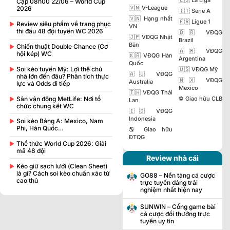
🇪🇸 La Liga
Cập 08h00 22/06 – World Cup
🇻🇳 V-League
2026
🇮🇹 Serie A
🇻🇳 Hạng nhất
🇫🇷 Ligue 1
Review siêu phẩm về trang phục
VN
thi đấu 48 đội tuyển WC 2026
🇧🇷 VĐQG
🇯🇵 VĐQG Nhật
Brazil
Bản
Chiến thuật Double Chance (Cơ
🇦🇷 VĐQG
hội kép) WC
🇰🇷 VĐQG Hàn
Argentina
Quốc
Soi kèo tuyển Mỹ: Lợi thế chủ
🇺🇸 VĐQG Mỹ
🇦🇺 VĐQG
nhà lớn đến đâu? Phân tích thực
🇲🇽 VĐQG
Australia
lực và Odds đi tiếp
Mexico
🇹🇭 VĐQG Thái
Sân vận động MetLife: Nơi tổ
⚽️ Giao hữu CLB
Lan
chức chung kết WC
🇮🇩 VĐQG
Indonesia
Soi kèo Bảng A: Mexico, Nam
Phi, Hàn Quốc…
🌎 Giao hữu
ĐTQG
Thể thức World Cup 2026: Giải
mã 48 đội
Review nhà cái
Kèo giữ sạch lưới (Clean Sheet)
là gì? Cách soi kèo chuẩn xác từ
GO88 – Nền tảng cá cược
cao thủ
trực tuyến đáng trải
nghiệm nhất hiện nay
SUNWIN – Cổng game bài
cá cược đổi thưởng trực
tuyến uy tín