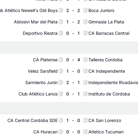
ub Atlético Newell's Old Boys
2
-
2
Boca Juniors
Aldosivi Mar del Plata
1
-
2
Gimnasia La Plata
Deportivo Riestra
0
-
1
CA Barracas Central
CA Platense
0
-
4
Talleres Cordoba
Velez Sarsfield
1
-
0
CA Independiente
Sarmiento Junin
2
-
1
Independiente Rivadavi
Club Atlético Lanús
0
-
1
Instituto de Córdoba
CA Central Cordoba SDE
1
-
0
CA San Lorenzo
CA Huracan
0
-
0
Atletico Tucuman