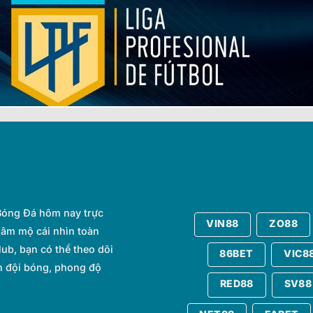
Bóng Đá hôm nay trực
Giải VĐQG Argentina có vị thế như thế nào?
VIN88
ZO88
hâm mộ cái nhìn toàn
lub, bạn có thể theo dõi
86BET
VIC8
đầu hình thành từ đầu thế kỷ 20 với mùa giải chuyên nghi
tin đội bóng, phong độ
i tổ và thay đổi thể thức, VĐQG Argentina không ngừng thí
RED88
SV88