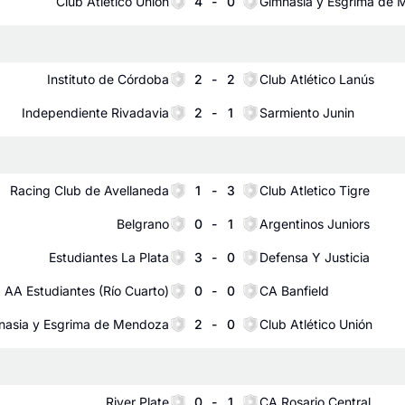
Club Atlético Unión
4
-
0
Gimnasia y Esgrima de
Instituto de Córdoba
2
-
2
Club Atlético Lanús
Independiente Rivadavia
2
-
1
Sarmiento Junin
Racing Club de Avellaneda
1
-
3
Club Atletico Tigre
Belgrano
0
-
1
Argentinos Juniors
Estudiantes La Plata
3
-
0
Defensa Y Justicia
AA Estudiantes (Río Cuarto)
0
-
0
CA Banfield
nasia y Esgrima de Mendoza
2
-
0
Club Atlético Unión
River Plate
0
-
1
CA Rosario Central