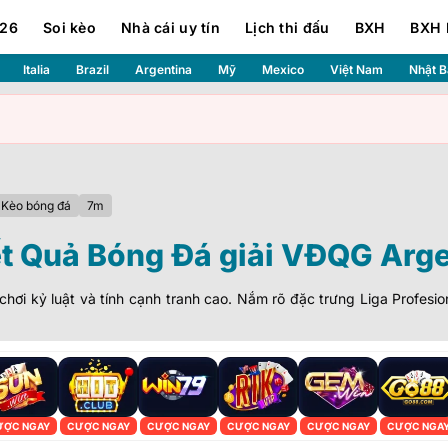
026
Soi kèo
Nhà cái uy tín
Lịch thi đấu
BXH
BXH 
Italia
Brazil
Argentina
Mỹ
Mexico
Việt Nam
Nhật B
Kèo bóng đá
7m
t Quả Bóng Đá giải VĐQG Arge
ối chơi kỷ luật và tính cạnh tranh cao. Nắm rõ đặc trưng Liga Profes
ƯỢC NGAY
CƯỢC NGAY
CƯỢC NGAY
CƯỢC NGAY
CƯỢC NGAY
CƯỢC NGA