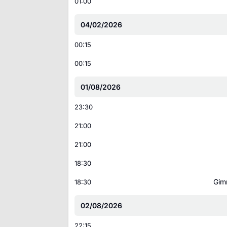
01:00
04/02/2026
00:15
00:15
01/08/2026
23:30
21:00
21:00
18:30
Gim
18:30
02/08/2026
22:15