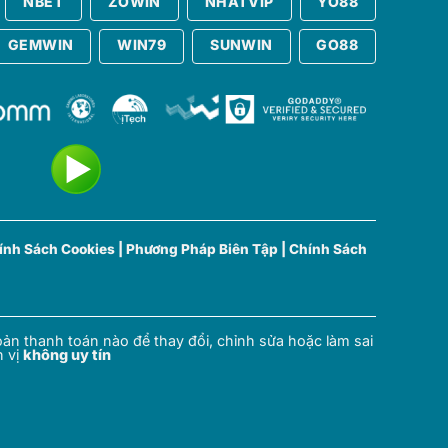
NBET
ZOWIN
NHATVIP
YO88
óp phần xây dựng nên lịch sử
GEMWIN
WIN79
SUNWIN
GO88
i bóng đá thế giới đã trưởng
ng quốc tế. Chính sự va chạm
n lĩnh và tư duy thi đấu vượt
 tuyển quốc gia. Giải đấu là
 những danh hiệu lớn mà bóng
ó vị thế đặc biệt của bóng đá
ính Sách Cookies
|
Phương Pháp Biên Tập
|
Chính Sách
ản thanh toán nào để thay đổi, chỉnh sửa hoặc làm sai
n vị
không uy tín