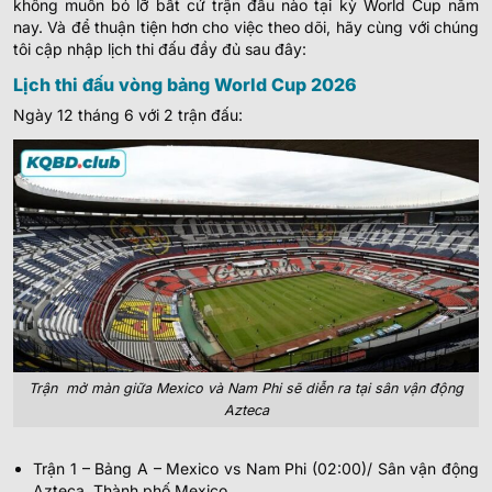
không muốn bỏ lỡ bất cứ trận đấu nào tại kỳ World Cup năm
nay. Và để thuận tiện hơn cho việc theo dõi, hãy cùng với chúng
tôi cập nhập lịch thi đấu đầy đủ sau đây:
Lịch thi đấu vòng bảng World Cup 2026
Ngày 12 tháng 6 với 2 trận đấu:
Trận mở màn giữa Mexico và Nam Phi sẽ diễn ra tại sân vận động
Azteca
Trận 1 – Bảng A – Mexico vs Nam Phi (02:00)/ Sân vận động
Azteca, Thành phố Mexico