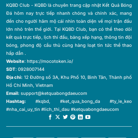
KQBD Club - KQBD là chuyên trang cập nhật Kết Quả Bóng
Đá hôm nay trực tiếp nhanh chóng và chính xác, mang
đến cho người hâm mộ cái nhìn toàn diện về mọi trận đấu
lớn nhỏ trên thế giới. Tại KQBD Club, bạn có thể theo dõi
kết quả trực tiếp, lịch thi đấu, bảng xếp hạng, thông tin đội
bóng, phong độ cầu thủ cùng hàng loạt tin tức thể thao
hấp dẫn .
Website
:
https://mocotoken.io/
SDT
: 0928007144
Địa chỉ:
12 Đường số 3A, Khu Phố 10, Bình Tân, Thành phố
Hồ Chí Minh, Vietnam
Email:
support@ketquabongdaeucom
Hashtag:
#kqbd, #ket_qua_bong_da #ty_le_keo
#nha_cai_uy_tin #lich_thi_dau #ketquabongdaeucom