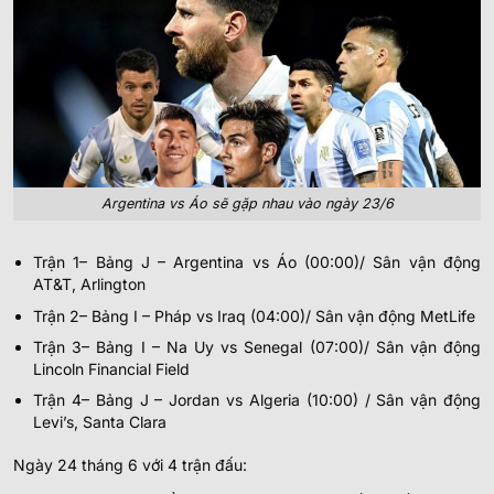
Argentina vs Áo sẽ gặp nhau vào ngày 23/6
Trận 1– Bảng J – Argentina vs Áo (00:00)/ Sân vận động
AT&T, Arlington
Trận 2– Bảng I – Pháp vs Iraq (04:00)/ Sân vận động MetLife
Trận 3– Bảng I – Na Uy vs Senegal (07:00)/ Sân vận động
Lincoln Financial Field
Trận 4– Bảng J – Jordan vs Algeria (10:00) / Sân vận động
Levi’s, Santa Clara
Ngày 24 tháng 6 với 4 trận đấu: