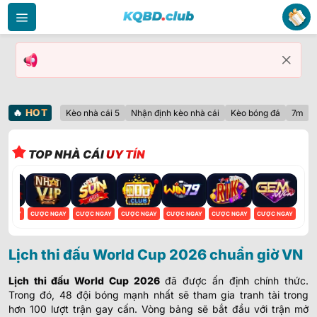
Bỏ
qua
nội
dung
🔥
HOT
Kèo nhà cái 5
Nhận định kèo nhà cái
Kèo bóng đá
7m
TOP NHÀ CÁI
UY TÍN
C NGAY
CƯỢC NGAY
CƯỢC NGAY
CƯỢC NGAY
CƯỢC NGAY
CƯỢC NGAY
CƯỢC NGAY
CƯỢ
Lịch thi đấu World Cup 2026 chuẩn giờ VN
Lịch thi đấu World Cup 2026
đã được ấn định chính thức.
Trong đó, 48 đội bóng mạnh nhất sẽ tham gia tranh tài trong
hơn 100 lượt trận gay cấn. Vòng bảng sẽ bắt đầu với trận mở