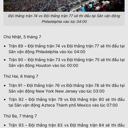
Đội thắng trận 74 vs Đội thắng trận 77 sẽ thi đấu tại Sân vận động
Philadelphia vào lúc 04:00
Chủ Nhật, 5 tháng 7
Trận 89 – Đội thắng trận 74 vs Đội thắng trận 77 sẽ thi đấu tại
Sân vận động Philadelphia vào lúc 04:00
Trận 90 – Đội thắng trận 73 vs Đội thắng trận 75 sẽ thi đấu tại
Sân vận động Houston vào lúc 00:00
Thứ Hai, 6 tháng 7
Trận 91 – Đội thắng trận 76 vs Đội thắng trận 78 sẽ thi đấu tại
Sân vận động New York New Jersey vào lúc 03:00
Trận 92 – Đội thắng trận 79 vs Đội thắng trận 80 sẽ thi đấu
tại Sân vận động Azteca Thành phố Mexico vào lúc 07:00
Thứ Ba, 7 tháng 7
Trận 93 – Đội thắng trận 83 vs Đội thắng trận 84 sẽ thi đấu