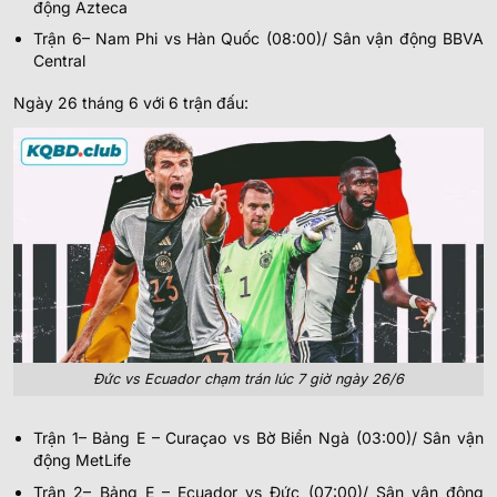
động Azteca
Trận 6– Nam Phi vs Hàn Quốc (08:00)/ Sân vận động BBVA
Central
Ngày 26 tháng 6 với 6 trận đấu:
Đức vs Ecuador chạm trán lúc 7 giờ ngày 26/6
Trận 1– Bảng E – Curaçao vs Bờ Biển Ngà (03:00)/ Sân vận
động MetLife
Trận 2– Bảng E – Ecuador vs Đức (07:00)/ Sân vận động