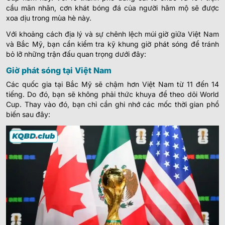
cầu mãn nhãn, cơn khát bóng đá của người hâm mộ sẽ được
xoa dịu trong mùa hè này.
Với khoảng cách địa lý và sự chênh lệch múi giờ giữa Việt Nam
và Bắc Mỹ, bạn cần kiểm tra kỹ khung giờ phát sóng để tránh
bỏ lỡ những trận đấu quan trọng dưới đây:
Giờ phát sóng tại Việt Nam
Các quốc gia tại Bắc Mỹ sẽ chậm hơn Việt Nam từ 11 đến 14
tiếng. Do đó, bạn sẽ không phải thức khuya để theo dõi World
Cup. Thay vào đó, bạn chỉ cần ghi nhớ các mốc thời gian phổ
biến sau đây: