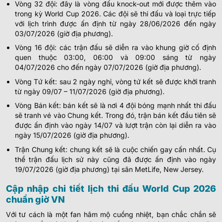
Vòng 32 đội: đây là vòng đấu knock-out mới được thêm vào
trong kỳ World Cup 2026. Các đội sẽ thi đấu và loại trực tiếp
với lịch trình được ấn định từ ngày 28/06/2026 đến ngày
03/07/2026 (giờ địa phương).
Vòng 16 đội: các trận đấu sẽ diễn ra vào khung giờ cố định
quen thuộc 03:00, 06:00 và 09:00 sáng từ ngày
04/07/2026 cho đến ngày 07/07/2026 (giờ địa phương).
Vòng Tứ kết: sau 2 ngày nghỉ, vòng tứ kết sẽ được khởi tranh
từ ngày 09/07 – 11/07/2026 (giờ địa phương).
Vòng Bán kết: bán kết sẽ là nơi 4 đội bóng mạnh nhất thi đấu
sẽ tranh vé vào Chung kết. Trong đó, trận bán kết đầu tiên sẽ
được ấn định vào ngày 14/07 và lượt trận còn lại diễn ra vào
ngày 15/07/2026 (giờ địa phương).
Trận Chung kết: chung kết sẽ là cuộc chiến gay cấn nhất. Cụ
thể trận đấu lịch sử này cũng đã được ấn định vào ngày
19/07/2026 (giờ địa phương) tại sân MetLife, New Jersey.
Cập nhập chi tiết lịch thi đấu World Cup 2026
chuẩn giờ VN
Với tư cách là một fan hâm mộ cuồng nhiệt, bạn chắc chắn sẽ