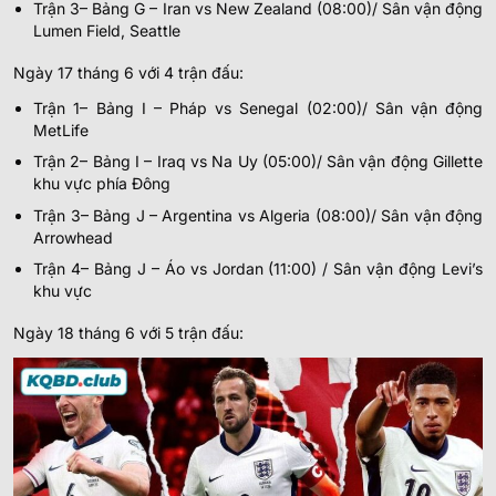
Trận 3– Bảng G – Iran vs New Zealand (08:00)/ Sân vận động
Lumen Field, Seattle
Ngày 17 tháng 6 với 4 trận đấu:
Trận 1– Bảng I – Pháp vs Senegal (02:00)/ Sân vận động
MetLife
Trận 2– Bảng I – Iraq vs Na Uy (05:00)/ Sân vận động Gillette
khu vực phía Đông
Trận 3– Bảng J – Argentina vs Algeria (08:00)/ Sân vận động
Arrowhead
Trận 4– Bảng J – Áo vs Jordan (11:00) / Sân vận động Levi’s
khu vực
Ngày 18 tháng 6 với 5 trận đấu: