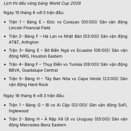
Lịch thi đấu vòng bảng World Cup 2026
Ngày 15 tháng 6 với 5 trận đấu:
Trận 1 – Bảng E – Đức vs Curaçao (00:00)/ Sân vận động
Lincoln Financial Field
Trận 2– Bảng F – Hà Lan vs Nhật Bản (03:00)/ Sân vận động
AT&T, Arlington
Trận 3– Bảng E – Bờ Biển Ngà vs Ecuador (06:00)/ Sân vận
động NRG, Houston Eastern
Trận 4– Bảng F – Thụy Điển vs Tunisia (09:00)/ Sân vận động
BBVA, Guadalupe Central
Trận 5– Bảng H – Tây Ban Nha vs Cape Verde (23:00)/ Sân
vận động Hard Rock
Ngày 16 tháng 6 với 3 trận đấu:
Trận 1 – Bảng G – Bỉ vs Ai Cập (02:00)/ Sân vận động SoFi,
Inglewood
Trận 2– Bảng H – Ả Rập Xê Út vs Uruguay (05:00)/ Sân vận
động Mercedes-Benz Eastern