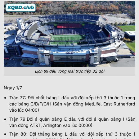
Lịch thi đấu vòng loại trực tiếp 32 đội
Ngày 1/7
Trận 77: Đội nhất bảng I đấu với đội xếp thứ 3 thuộc 1 trong
các bảng C/D/F/G/H (Sân vận động MetLife, East Rutherford
vào lúc 04:00)
Trận 79:Đội á quân bảng E đấu với đội á quân bảng I (Sân
vận động AT&T, Arlington vào lúc 00:00)
Trận 80: Đội thắng bảng L đấu với đội xếp thứ 3 thuộc 1