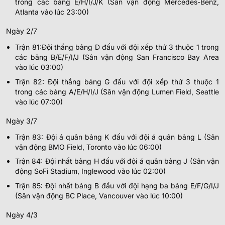
trong các bảng E/H/I/J/K (Sân vận động Mercedes-Benz,
Atlanta vào lúc 23:00)
Ngày 2/7
Trận 81:Đội thắng bảng D đấu với đội xếp thứ 3 thuộc 1 trong
các bảng B/E/F/I/J (Sân vận động San Francisco Bay Area
vào lúc 03:00)
Trận 82: Đội thắng bảng G đấu với đội xếp thứ 3 thuộc 1
trong các bảng A/E/H/I/J (Sân vận động Lumen Field, Seattle
vào lúc 07:00)
Ngày 3/7
Trận 83: Đội á quân bảng K đấu với đội á quân bảng L (Sân
vận động BMO Field, Toronto vào lúc 06:00)
Trận 84: Đội nhất bảng H đấu với đội á quân bảng J (Sân vận
động SoFi Stadium, Inglewood vào lúc 02:00)
Trận 85: Đội nhất bảng B đấu với đội hạng ba bảng E/F/G/I/J
(Sân vận động BC Place, Vancouver vào lúc 10:00)
Ngày 4/3