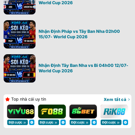
World Cup 2026
Nhận Định Pháp vs Tây Ban Nha 02h00
15/07- World Cup 2026
Nhận Định Tây Ban Nha vs Bỉ 04h00 12/07-
World Cup 2026
Top nhà cái uy tín
Xem tất cả