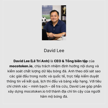
David Lee
David Lee (Lê Trí Anh)
là
CEO & Tổng biên tập
của
mocotoken.io
, chịu trách nhiệm định hướng nội dung và
kiểm soát chất lượng dữ liệu bóng đá. Anh theo dõi sát sao
các giải đấu trong nước và quốc tế, trực tiếp kiểm duyệt
thông tin về kết quả, lịch thi đấu và bảng xếp hạng. Với tiêu
chí chính xác – minh bạch – dễ tra cứu, David Lee góp phần
xây dựng mocotoken.io trở thành địa chỉ tin cậy của người
hâm mộ bóng đá.