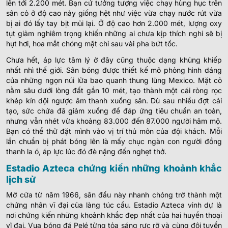
lên tới 2.200 mét. Bạn cứ tưởng tượng việc chạy hùng hục trên
sân cỏ ở độ cao này giống hệt như việc vừa chạy nước rút vừa
bị ai đó lấy tay bịt mũi lại. Ở độ cao hơn 2.000 mét, lượng oxy
tụt giảm nghiêm trọng khiến những ai chưa kịp thích nghi sẽ bị
hụt hơi, hoa mắt chóng mặt chỉ sau vài pha bứt tốc.
Chưa hết, áp lực tâm lý ở đây cũng thuộc dạng khủng khiếp
nhất nhì thế giới. Sân bóng được thiết kế mô phỏng hình dáng
của những ngọn núi lửa bao quanh thung lũng Mexico. Mặt cỏ
nằm sâu dưới lòng đất gần 10 mét, tạo thành một cái ròng rọc
khép kín dội ngược âm thanh xuống sân. Dù sau nhiều đợt cải
tạo, sức chứa đã giảm xuống để đáp ứng tiêu chuẩn an toàn,
nhưng vẫn nhét vừa khoảng 83.000 đến 87.000 người hâm mộ.
Bạn có thể thử đặt mình vào vị trí thủ môn của đội khách. Mỗi
lần chuẩn bị phát bóng lên là mấy chục ngàn con người đồng
thanh la ó, áp lực lúc đó đè nặng đến nghẹt thở.
Estadio Azteca chứng kiến những khoảnh khắc
lịch sử
Mở cửa từ năm 1966, sân đấu này nhanh chóng trở thành một
chứng nhân vĩ đại của làng túc cầu. Estadio Azteca vinh dự là
nơi chứng kiến những khoảnh khắc đẹp nhất của hai huyền thoại
vĩ đại. Vua bóng đá Pelé từng tỏa sáng rực rỡ và cùng đội tuyển