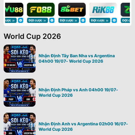
World Cup 2026
Nhận Định Tây Ban Nha vs Argentina
04h00 19/07- World Cup 2026
Nhận Định Pháp vs Anh 04h00 19/07-
World Cup 2026
Nhận Định Anh vs Argentina 02h00 16/07-
World Cup 2026