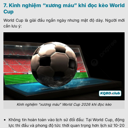
7. Kinh nghiệm “xương máu” khi đọc kèo World
Cup
World Cup là giải đấu ngắn ngày nhưng mật độ dày. Người mới
cần lưu ý:
Kinh nghiệm “xương máu” World Cup 2026 khi đọc kèo
Không tin hoàn toàn vào lịch sử đối đầu: Tại World Cup, động
lực thi đấu và phong độ tức thời quan trọng hơn lịch sử 10-20