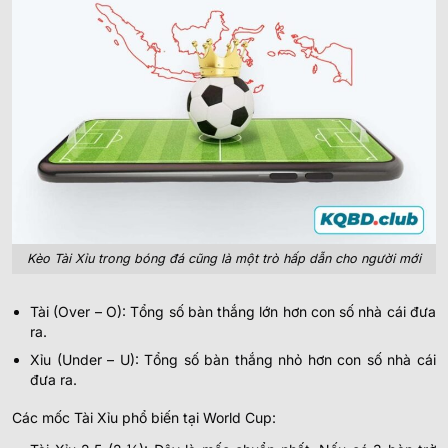
Kèo Tài Xỉu trong bóng đá cũng là một trò hấp dẫn cho người mới
Tài (Over – O): Tổng số bàn thắng lớn hơn con số nhà cái đưa
ra.
Xỉu (Under – U): Tổng số bàn thắng nhỏ hơn con số nhà cái
đưa ra.
Các mốc Tài Xỉu phổ biến tại World Cup: