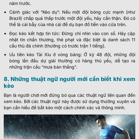
năm trước.
Cảnh giác với “Kèo dụ”: Nếu một đội bóng cực mạnh (như
Brazil) chấp quá thấp trước một đội yếu, hãy cẩn thận. Đó có
thể là cái bẫy của nhà cái để dụ bạn đổ tiền vào cửa trên.
Đọc kèo kết hợp tin tức: Đừng chỉ nhìn vào con số. Hãy cập
nhật tin chấn thương, thẻ phạt và đặc biệt là danh sách 11
cầu thủ đá chính (thường có trước trận 1 tiếng).
Ưu tiên kèo Tài Xỉu ở vòng bảng: Ở kỳ 48 đội, những đội
bóng lần đầu dự giải thường có hàng thủ yếu, dễ tạo ra
những trận cầu “mưa bàn thắng”.
8. Những thuật ngữ người mới cần biết khi xem
kèo
Bạn là người chơi mới đừng bỏ qua các thuật ngữ liên quan đến
xem kèo. Bởi các thuật ngữ này được sử dụng thường xuyên và
bạn cần hiểu để bắt kèo một cách chính xác và thông minh.