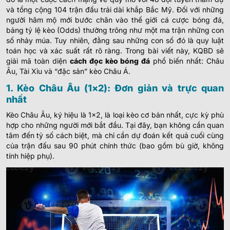
và tổng cộng 104 trận đấu trải dài khắp Bắc Mỹ. Đối với những
người hâm mộ mới bước chân vào thế giới cá cược bóng đá,
bảng tỷ lệ kèo (Odds) thường trông như một ma trận những con
số nhảy múa. Tuy nhiên, đằng sau những con số đó là quy luật
toán học và xác suất rất rõ ràng. Trong bài viết này, KQBD sẽ
giải mã toàn diện
cách đọc kèo bóng đá
phổ biến nhất: Châu
Âu, Tài Xỉu và “đặc sản” kèo Châu Á.
1. Kèo Châu Âu (1×2): Đơn giản và trực quan
nhất
Kèo Châu Âu, ký hiệu là 1×2, là loại kèo cơ bản nhất, cực kỳ phù
hợp cho những người mới bắt đầu. Tại đây, bạn không cần quan
tâm đến tỷ số cách biệt, mà chỉ cần dự đoán kết quả cuối cùng
của trận đấu sau 90 phút chính thức (bao gồm bù giờ, không
tính hiệp phụ).