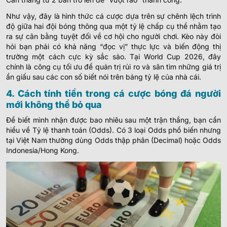
Như vậy, đây là hình thức cá cược dựa trên sự chênh lệch trình
độ giữa hai đội bóng thông qua một tỷ lệ chấp cụ thể nhằm tạo
ra sự cân bằng tuyệt đối về cơ hội cho người chơi. Kèo này đòi
hỏi bạn phải có khả năng “đọc vị” thực lực và biến động thị
trường một cách cực kỳ sắc sảo. Tại World Cup 2026, đây
chính là công cụ tối ưu để quản trị rủi ro và săn tìm những giá trị
ẩn giấu sau các con số biết nói trên bảng tỷ lệ của nhà cái.
4. Cách tính tiền trong cá cược bóng đá người
mới không thể bỏ qua
Để biết mình nhận được bao nhiêu sau một trận thắng, bạn cần
hiểu về Tỷ lệ thanh toán (Odds). Có 3 loại Odds phổ biến nhưng
tại Việt Nam thường dùng Odds thập phân (Decimal) hoặc Odds
Indonesia/Hong Kong.