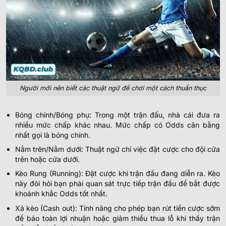
Người mới nên biết các thuật ngữ để chơi một cách thuần thục
Bóng chính/Bóng phụ: Trong một trận đấu, nhà cái đưa ra
nhiều mức chấp khác nhau. Mức chấp có Odds cân bằng
nhất gọi là bóng chính.
Nằm trên/Nằm dưới: Thuật ngữ chỉ việc đặt cược cho đội cửa
trên hoặc cửa dưới.
Kèo Rung (Running): Đặt cược khi trận đấu đang diễn ra. Kèo
này đòi hỏi bạn phải quan sát trực tiếp trận đấu để bắt được
khoảnh khắc Odds tốt nhất.
Xả kèo (Cash out): Tính năng cho phép bạn rút tiền cược sớm
để bảo toàn lợi nhuận hoặc giảm thiểu thua lỗ khi thấy trận