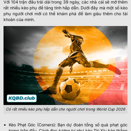
Với 104 trận đấu trải dài trong 39 ngày, các nhà cái sẽ mở thêm
rất nhiều kèo phụ để tăng tính hấp dẫn. Dưới đây mà một số kèo
phụ người chơi mới có thể khám phá để làm giàu thêm cho tài
khoản của mình.
Có rất nhiều kèo phụ hấp dẫn cho người chơi trong World Cup 2026
Kèo Phạt Góc (Corners): Bạn dự đoán tổng số quả phạt góc
trong trận đấu. Cách đọc tương tự như kèo Tài Xỉu bàn thắng