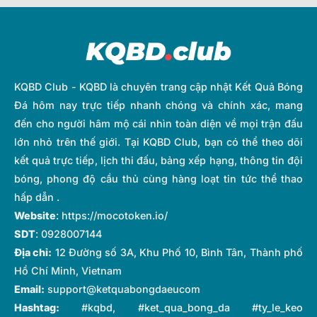
KQBD Club - KQBD là chuyên trang cập nhật Kết Quả Bóng
Đá hôm nay trực tiếp nhanh chóng và chính xác, mang
đến cho người hâm mộ cái nhìn toàn diện về mọi trận đấu
lớn nhỏ trên thế giới. Tại KQBD Club, bạn có thể theo dõi
kết quả trực tiếp, lịch thi đấu, bảng xếp hạng, thông tin đội
bóng, phong độ cầu thủ cùng hàng loạt tin tức thể thao
hấp dẫn .
Website
:
https://mocotoken.io/
SDT
: 0928007144
Địa chỉ:
12 Đường số 3A, Khu Phố 10, Bình Tân, Thành phố
Hồ Chí Minh, Vietnam
Email:
support@ketquabongdaeucom
Hashtag:
#kqbd, #ket_qua_bong_da #ty_le_keo