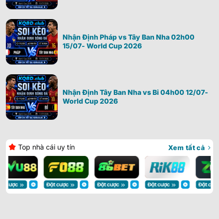
Nhận Định Pháp vs Tây Ban Nha 02h00
15/07- World Cup 2026
Nhận Định Tây Ban Nha vs Bỉ 04h00 12/07-
World Cup 2026
Top nhà cái uy tín
Xem tất cả