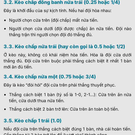
3.2. Kèo chấp đồng banh nửa trái (0.25 hoặc 1/4)
Đây là khởi đầu của sự kịch tính. Nếu hai đội hòa nhau:
Người chọn cửa trên (đội chấp) mất nửa tiền.
Người chọn cửa dưới (đội được chấp) ăn nửa tiền. Đội nào
thắng trận thì người chọn đội đó thắng đủ.
3.3. Kèo chấp nửa trái (hay còn gọi là 0.5 hoặc 1/2)
Ở kèo này, không có khái niệm hòa tiền. Hòa là đội cửa dưới
thắng đủ. Đội cửa trên buộc phải thắng cách biệt ít nhất 1 bàn
mới ăn đủ tiền.
3.4. Kèo chấp nửa một (0.75 hoặc 3/4)
Đây là kèo “đòi hỏi” đội cửa trên phải thắng thuyết phục.
Thắng cách biệt 1 bàn (tỷ số là 1-0, 2-1…): Cửa trên ăn nửa
tiền, cửa dưới thua nửa tiền.
Thắng cách biệt 2 bàn trở lên: Cửa trên ăn toàn bộ tiền.
3.5. Kèo chấp 1 trái (1.0)
Nếu đội cửa trên thắng cách biệt đúng 1 bàn, nhà cái hoàn tiền.
Cần thắng từ 2 bàn trở lên để “vượt rào” thành công.