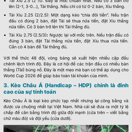
Tài Xỉu 2.5 (2 ½): Đây là mốc chuẩn nhất. Nếu có 3 bàn trở
lên (2-1, 3-0…), Tài thắng. Nếu chỉ có từ 0-2 bàn, Xỉu thắng.
Tài Xỉu 2.25 (2/2.5): Một dạng kèo “chia đôi tiền”. Nếu trận
đấu có đúng 2 bàn, đặt Tài sẽ thua nửa tiền, đặt Xỉu thắng
nửa tiền. Có 3 bàn trở lên thì Tài thắng đủ.
Tài Xỉu 2.75 (2.5/3)
:
Ngược lại với mốc trên. Nếu trận đấu có
đúng 3 bàn, đặt Tài thắng nửa tiền, đặt Xỉu thua nửa tiền.
Cần có 4 bàn để Tài thắng đủ.
Với thể thức 48 đội, vòng bảng sẽ xuất hiện nhiều cặp đấu
chênh lệch trình độ. Đây là cơ hội để các trận đấu có nhiều bàn
thắng (Tài) bùng nổ. Đây là một mẹo mà bạn có thể áp dụng cho
World Cup 2026 để giúp bảo toàn tài khoản của mình.
3. Kèo Châu Á (Handicap – HDP) chính là đỉnh
cao của sự tính toán
Kèo Châu Á là loại kèo phức tạp nhất nhưng lại công bằng và
được ưa chuộng nhất tại Việt Nam. Nhà cái sẽ đưa ra một tỷ lệ
chấp để cân bằng trình độ giữa đội mạnh (cửa trên – viết bằng
chữ màu đỏ) và đội yếu (cửa dưới).