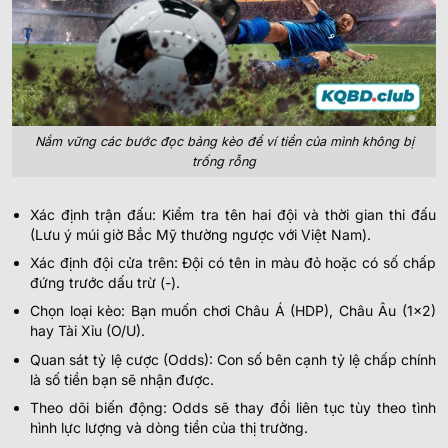
Nắm vững các bước đọc bảng kèo để ví tiền của mình không bị
trống rỗng
Xác định trận đấu: Kiểm tra tên hai đội và thời gian thi đấu
(Lưu ý múi giờ Bắc Mỹ thường ngược với Việt Nam).
Xác định đội cửa trên: Đội có tên in màu đỏ hoặc có số chấp
đứng trước dấu trừ (-).
Chọn loại kèo: Bạn muốn chơi Châu Á (HDP), Châu Âu (1×2)
hay Tài Xỉu (O/U).
Quan sát tỷ lệ cược (Odds): Con số bên cạnh tỷ lệ chấp chính
là số tiền bạn sẽ nhận được.
Theo dõi biến động: Odds sẽ thay đổi liên tục tùy theo tình
hình lực lượng và dòng tiền của thị trường.