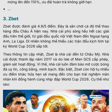
mừng lên đến 110%, ưu đãi hoàn trả không giới hạn
…
3. Zbet
Zbet được đánh giá 4.9/5 điểm. Đây là sân chơi cá độ thể thao
hàng đầu Châu Á hiện nay. Nhà cái phủ sóng hầu hết các giải
đấu trên thế giới, từ giải đấu quốc nội Việt Nam đến Ngoại hạng
Anh, La Liga. Dĩ nhiên không thể thiếu các trận đấu kịch tính tại
kỳ World Cup 2026 sắp tới.
Theo thông tin cập nhật, Zbet là nhà cái đến từ Châu Mỹ. Nhà
cái được thành lập năm 2017 và do Isle of Man GCS cấp phép,
giám sát hoạt động. Vì thế, nhà cái luôn đảm bảo mở cược bóng
đá uy tín, công bằng, minh bạch. Đặc biệt, Zbet còn hội tụ nhiều
ưu điểm khác hứa hẹn sẽ mang đến cho bạn trải nghiệm mãn
nhãn khi đồng hành cùng nhịp đập World Cup 2026. Cụ thể như
sau: