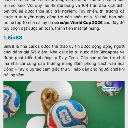
lĩnh soi kèo. Với quy mô 48 đội bóng và 104 trận đấu kịch tính,
bet thủ sẽ được thỏa sức trải nghiệm. Tuy nhiên, thị trường cá
cược trực tuyến ngày càng trở nên nhộn nhịp. Vì thế, bạn nên
bỏ túi top 10 nhà cái uy tín
cá cược World Cup 2026
sau đây để
tùy chọn đặt cược an toàn, tránh tiền mất tật mang.
1.Sin88
Sin88 là nhà cái cá cược thể thao uy tín được cộng động người
chơi đánh giá 5/5 điểm. Nhà cái đến từ quốc đảo Singapore và
được phát triển bởi công ty Play Tech. Các sản phẩm trò chơi
mà nhà cái cung cấp thường mang đậm phong cách văn hóa
Đông – Tây giúp tạo cảm giác thú vị, hấp dẫn cho người chơi khi
trải nghiệm.