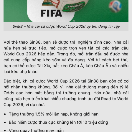
Sin88 – Nhà cái cá cược World Cup 2026 uy tín, đáng tin cậy
Với thể thao Sin88, bạn sẽ được trải nghiệm đỉnh cao. Nhà cái
hứa hẹn sẽ trực tiếp, mở cược trọn vẹn tất cả các trận cầu
World Cup 2026 hấp dẫn. Trong đó, mỗi trận đấu sẽ được nhà
cái cung cấp bảng kèo sớm và đa dạng. Với tư cách bet thủ,
bạn có thể cược Tài Xỉu, bắt kèo Châu Á, kèo Châu Âu và nhiều
loại kèo phụ khác.
Đặc biệt, khi cá cược World Cup 2026 tại Sin88 bạn còn có cơ
hội nhận thưởng khủng. Bởi vì, nhà cái thường mang đến tỷ lệ
Odds cao hơn mặt bằng thị trường chung. Hơn nữa, nhà cái
cũng hứa hẹn triển khai nhiều chương trình ưu đãi Road to World
Cup 2026, ví dụ như:
Tặng thưởng 1.5% mỗi lần nạp, không giới hạn
Bảo hiểm cược thua cực khủng lên tới 10 triệu đồng
Vòng quay thưởng may mắn