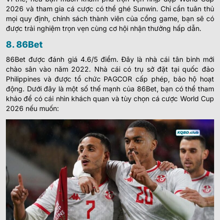
2026 và tham gia cá cược có thể ghé Sunwin. Chỉ cần tuân thủ
mọi quy định, chính sách thành viên của cổng game, bạn sẽ có
được trải nghiệm trọn vẹn cùng cơ hội nhận thưởng hấp dẫn.
8. 86Bet
86Bet được đánh giá 4.6/5 điểm. Đây là nhà cái tân binh mới
chào sân vào năm 2022. Nhà cái có trụ sở đặt tại quốc đảo
Philippines và được tổ chức PAGCOR cấp phép, bảo hộ hoạt
động. Dưới đây là một số thế mạnh của 86Bet, bạn có thể tham
khảo để có cái nhìn khách quan và tùy chọn cá cược World Cup
2026 nếu muốn: