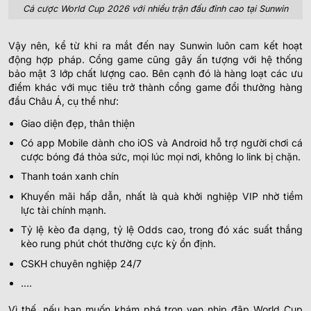
Cá cược World Cup 2026 với nhiều trận đấu đỉnh cao tại Sunwin
Vậy nên, kể từ khi ra mắt đến nay Sunwin luôn cam kết hoạt
động hợp pháp. Cổng game cũng gây ấn tượng với hệ thống
bảo mật 3 lớp chất lượng cao. Bên cạnh đó là hàng loạt các ưu
điểm khác với mục tiêu trở thành cổng game đổi thưởng hàng
đầu Châu Á, cụ thể như:
Giao diện đẹp, thân thiện
Có app Mobile dành cho iOS và Android hỗ trợ người chơi cá
cược bóng đá thỏa sức, mọi lúc mọi nơi, không lo link bị chặn.
Thanh toán xanh chín
Khuyến mãi hấp dẫn, nhất là quà khởi nghiệp VIP nhờ tiềm
lực tài chính mạnh.
Tỷ lệ kèo đa dạng, tỷ lệ Odds cao, trong đó xác suất thắng
kèo rung phút chót thường cực kỳ ổn định.
CSKH chuyên nghiệp 24/7
….
Vì thế, nếu bạn muốn khám phá trọn vẹn nhịp đập World Cup