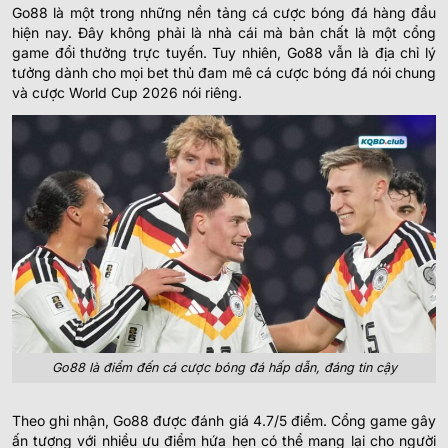
Go88 là một trong những nền tảng cá cược bóng đá hàng đầu
hiện nay. Đây không phải là nhà cái mà bản chất là một cổng
game đổi thưởng trực tuyến. Tuy nhiên, Go88 vẫn là địa chỉ lý
tưởng dành cho mọi bet thủ đam mê cá cược bóng đá nói chung
và cược World Cup 2026 nói riêng.
Go88 là điểm đến cá cược bóng đá hấp dẫn, đáng tin cậy
Theo ghi nhận, Go88 được đánh giá 4.7/5 điểm. Cổng game gây
ấn tượng với nhiều ưu điểm hứa hẹn có thể mang lại cho người