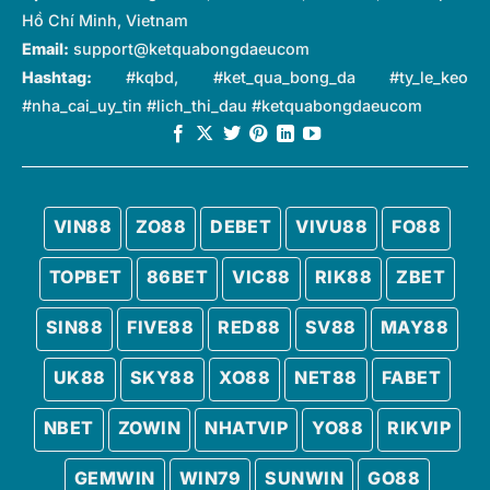
Hồ Chí Minh, Vietnam
Email:
support@ketquabongdaeucom
Hashtag:
#kqbd, #ket_qua_bong_da #ty_le_keo
#nha_cai_uy_tin #lich_thi_dau #ketquabongdaeucom
VIN88
ZO88
DEBET
VIVU88
FO88
TOPBET
86BET
VIC88
RIK88
ZBET
SIN88
FIVE88
RED88
SV88
MAY88
UK88
SKY88
XO88
NET88
FABET
NBET
ZOWIN
NHATVIP
YO88
RIKVIP
GEMWIN
WIN79
SUNWIN
GO88