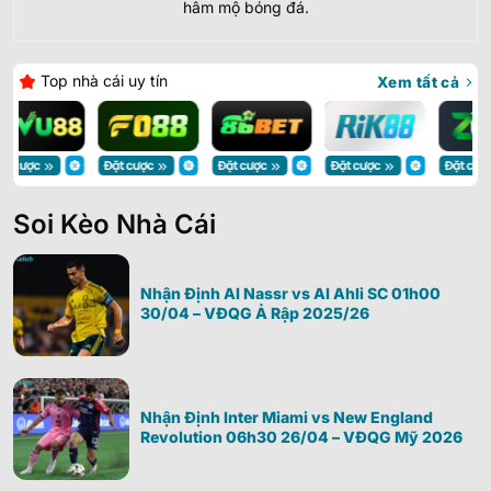
hâm mộ bóng đá.
Top nhà cái uy tín
Xem tất cả
Soi Kèo Nhà Cái
Nhận Định Al Nassr vs Al Ahli SC 01h00
30/04 – VĐQG Ả Rập 2025/26
Nhận Định Inter Miami vs New England
Revolution 06h30 26/04 – VĐQG Mỹ 2026