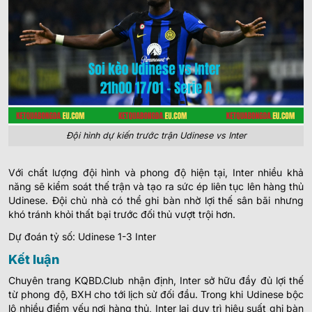
Đội hình dự kiến trước trận Udinese vs Inter
Với chất lượng đội hình và phong độ hiện tại, Inter nhiều khả
năng sẽ kiểm soát thế trận và tạo ra sức ép liên tục lên hàng thủ
Udinese. Đội chủ nhà có thể ghi bàn nhờ lợi thế sân bãi nhưng
khó tránh khỏi thất bại trước đối thủ vượt trội hơn.
Dự đoán tỷ số: Udinese 1-3 Inter
Kết luận
Chuyên trang KQBD.Club nhận định, Inter sở hữu đầy đủ lợi thế
từ phong độ, BXH cho tới lịch sử đối đầu. Trong khi Udinese bộc
lộ nhiều điểm yếu nơi hàng thủ, Inter lại duy trì hiệu suất ghi bàn