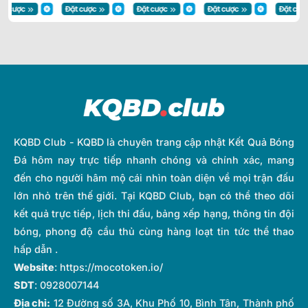
KQBD Club - KQBD là chuyên trang cập nhật Kết Quả Bóng
Đá hôm nay trực tiếp nhanh chóng và chính xác, mang
đến cho người hâm mộ cái nhìn toàn diện về mọi trận đấu
lớn nhỏ trên thế giới. Tại KQBD Club, bạn có thể theo dõi
kết quả trực tiếp, lịch thi đấu, bảng xếp hạng, thông tin đội
bóng, phong độ cầu thủ cùng hàng loạt tin tức thể thao
hấp dẫn .
Website
:
https://mocotoken.io/
SDT
: 0928007144
Địa chỉ:
12 Đường số 3A, Khu Phố 10, Bình Tân, Thành phố