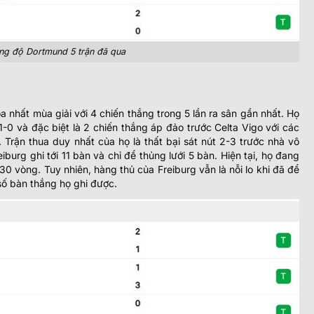
ng độ Dortmund 5 trận đã qua
a nhất mùa giải với 4 chiến thắng trong 5 lần ra sân gần nhất. Họ
1-0 và đặc biệt là 2 chiến thắng áp đảo trước Celta Vigo với các
 Trận thua duy nhất của họ là thất bại sát nút 2-3 trước nhà vô
iburg ghi tới 11 bàn và chỉ để thủng lưới 5 bàn. Hiện tại, họ đang
 30 vòng. Tuy nhiên, hàng thủ của Freiburg vẫn là nỗi lo khi đã để
 số bàn thắng họ ghi được.