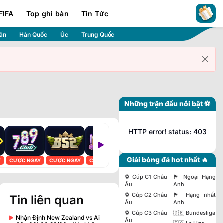
FIFA
Top ghi bàn
Tin Tức
ản
Hàn Quốc
Úc
Trung Quốc
Những trận đấu nổi bật ⚽️
HTTP error! status: 403
Giải bóng đá hot nhất 🔥
Y
CƯỢC NGAY
CƯỢC NGAY
CƯỢC NGAY
CƯỢC NGAY
CƯỢC NGAY
CƯỢC
⚽️ Cúp C1 Châu
🏴󠁧󠁢󠁥󠁮󠁧󠁿 Ngoại Hạng
Âu
Anh
⚽️ Cúp C2 Châu
🏴󠁧󠁢󠁥󠁮󠁧󠁿 Hạng nhất
Tin liên quan
Âu
Anh
⚽️ Cúp C3 Châu
🇩🇪 Bundesliga
Nhận Định New Zealand vs Ai
Âu