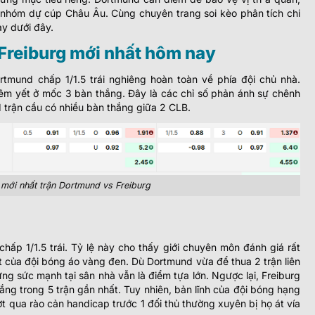
 nhóm dự cúp Châu Âu. Cùng chuyên trang soi kèo phân tích chi
ay dưới đây.
Freiburg mới nhất hôm nay
tmund chấp 1/1.5 trái nghiêng hoàn toàn về phía đội chủ nhà.
niêm yết ở mốc 3 bàn thắng. Đây là các chỉ số phản ánh sự chênh
 trận cầu có nhiều bàn thắng giữa 2 CLB.
mới nhất trận Dortmund vs Freiburg
ấp 1/1.5 trái. Tỷ lệ này cho thấy giới chuyên môn đánh giá rất
t của đội bóng áo vàng đen. Dù Dortmund vừa để thua 2 trận liên
ng sức mạnh tại sân nhà vẫn là điểm tựa lớn. Ngược lại, Freiburg
ng trong 5 trận gần nhất. Tuy nhiên, bản lĩnh của đội bóng hạng
ợt qua rào cản handicap trước 1 đối thủ thường xuyên bị họ át vía