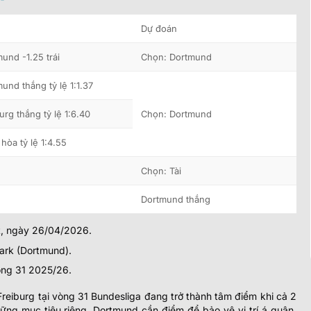
Dự đoán
und -1.25 trái
Chọn: Dortmund
und thắng tỷ lệ 1:1.37
urg thắng tỷ lệ 1:6.40
Chọn: Dortmund
 hòa tỷ lệ 1:4.55
Chọn: Tài
Dortmund thắng
ật, ngày 26/04/2026.
ark (Dortmund).
òng 31 2025/26.
reiburg tại vòng 31 Bundesliga đang trở thành tâm điểm khi cả 2
ững mục tiêu riêng. Dortmund cần điểm để bảo vệ vị trí á quân,