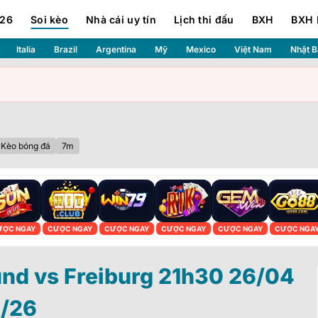
026
Soi kèo
Nhà cái uy tín
Lịch thi đấu
BXH
BXH 
Italia
Brazil
Argentina
Mỹ
Mexico
Việt Nam
Nhật B
Kèo bóng đá
7m
ƯỢC NGAY
CƯỢC NGAY
CƯỢC NGAY
CƯỢC NGAY
CƯỢC NGAY
CƯỢC NGA
nd vs Freiburg 21h30 26/04
5/26