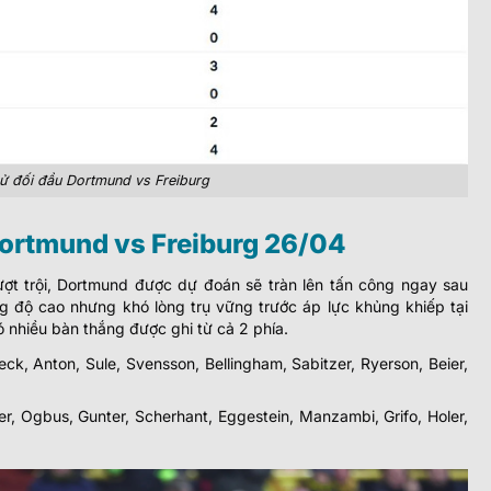
sử đối đầu Dortmund vs Freiburg
 Dortmund vs Freiburg
26
/0
4
ượt trội, Dortmund được dự đoán sẽ tràn lên tấn công ngay sau
ng độ cao nhưng khó lòng trụ vững trước áp lực khủng khiếp tại
ó nhiều bàn thắng được ghi từ cả 2 phía.
ck, Anton, Sule, Svensson, Bellingham, Sabitzer, Ryerson, Beier,
ter, Ogbus, Gunter, Scherhant, Eggestein, Manzambi, Grifo, Holer,