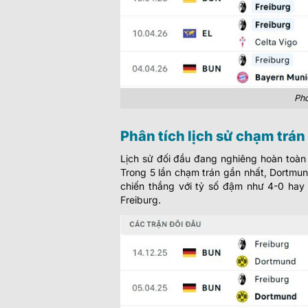
Pho
Phân tích lịch sử chạm trá
Lịch sử đối đầu đang nghiêng hoàn toàn 
Trong 5 lần chạm trán gần nhất, Dortmund
chiến thắng với tỷ số đậm như 4-0 hay 4
Freiburg.