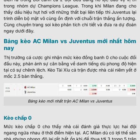
trong nhóm dự Champions League. Trong khi Milan đang cho
thấy dấu hiệu hụt hơi với những thất bại liên tiếp thì Juventus lại
trình diễn bộ mặt vô cùng ổn định với chuỗi trận thắng ấn tượng.
Cùng chuyên trang soi kèo phân tích chi tiết và đưa ra dự đoán
ngay dưới đây.
Bảng kèo AC Milan vs Juventus mới nhất hôm
nay
Thị trường cá cược ghi nhận mức kèo đồng banh 0 cho cuộc đối
đầu này, phản ánh sự cân bằng về danh tiếng dù phong độ hiện
tại có sự chênh lệch. Kèo Tài Xỉu cả trận được nhà cái niêm yết ở
mốc 2.5 bàn thắng.
Bảng kèo mới nhất trận AC Milan vs Juventus
Kèo chấp
0
Mức kèo chấp 0 cho thấy nhà cái đánh giá thực lực hai đội
ngang ngửa nhau ở thời điểm hiện tại. AC Milan dù có lợi thế sân
nhà nhưng phong độ lại rất bất ổn khi để thua tới 3 trong 5 trận