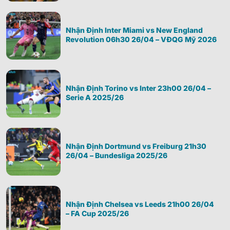
Nhận Định Inter Miami vs New England
Revolution 06h30 26/04 – VĐQG Mỹ 2026
Nhận Định Torino vs Inter 23h00 26/04 –
Serie A 2025/26
Nhận Định Dortmund vs Freiburg 21h30
26/04 – Bundesliga 2025/26
Nhận Định Chelsea vs Leeds 21h00 26/04
– FA Cup 2025/26