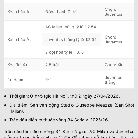
Chọn:
Kèo châu Á
Đồng banh 0 trái
Juventus
AC Milan thắng tỷ lệ 1:2.54
Chọn:
Kèo châu Âu
Juventus thắng tỷ lệ 1:2.55
Juventus
2 đội hòa tỷ lệ 1:3.16
Kèo Tài Xỉu
2.5 trái
Chọn: Xỉu
Juventus
Dự đoán
0-1
thắng
Thời gian: 01h45 (giờ Hà Nội), thứ 2 ngày 27/04/2026.
Địa điểm: Sân vận động Stadio Giuseppe Meazza (San Siro)
(Milan).
Trận đấu diễn ra thuộc vòng 34 Serie A 2025/26.
Trận cầu tâm điểm vòng 34 Serie A giữa AC Milan và Juventus
diễn ra trong bối cảnh cả 2 đội đều đang nỗ lực bảo vệ vị trí