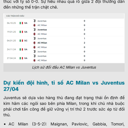
thúc với tỷ số 0-0. Sự hiểu nhau quá rõ giữa 2 đội thường dẫn
đến những thế trận chặt chẽ.
Lịch sử đối đầu AC Milan vs Juventus
Dự kiến đội hình, tỉ số AC Milan vs Juventus
27
/0
4
Juventus sẽ dựa vào hàng thủ đang đạt trạng thái ổn định để
kìm hãm các ngôi sao bên phía Milan, trong khi chủ nhà buộc
phải chơi tấn công để giữ vững vị trí thứ 2 trước sức ép từ đối
thủ.
AC Milan (3-5-2): Maignan, Pavlovic, Gabbia, Tomori,