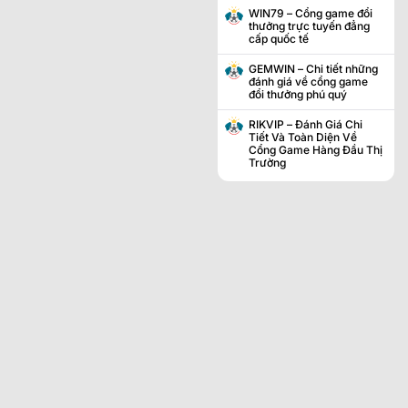
WIN79 – Cổng game đổi
thưởng trực tuyến đẳng
cấp quốc tế
GEMWIN – Chi tiết những
đánh giá về cổng game
đổi thưởng phú quý
RIKVIP – Đánh Giá Chi
Tiết Và Toàn Diện Về
Cổng Game Hàng Đầu Thị
Trường