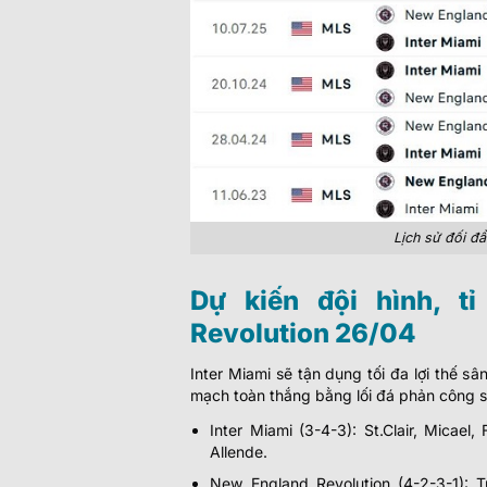
Lịch sử đối đầ
Dự kiến đội hình, t
Revolution
26
/0
4
Inter Miami sẽ tận dụng tối đa lợi thế s
mạch toàn thắng bằng lối đá phản công s
Inter Miami (3-4-3): St.Clair, Micael,
Allende.
New England Revolution (4-2-3-1): Tu