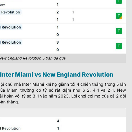
ew England Revolution 5 trận đã qua
n Inter Miami vs New England Revolution
i chủ nhà Inter Miami khi họ giành tới 4 chiến thắng trong 5 lần
ủa Miami thường có tỷ số rất đậm như 6-2, 4-1 và 2-1. New
ải hoàn với tỷ số 3-1 vào năm 2023. Lối chơi cởi mở của cả 2 đội
bàn thắng.