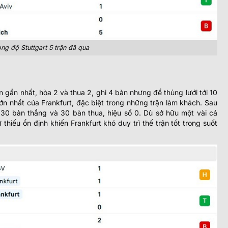
ng độ Stuttgart 5 trận đã qua
ận gần nhất, hòa 2 và thua 2, ghi 4 bàn nhưng để thủng lưới tới 10
lớn nhất của Frankfurt, đặc biệt trong những trận làm khách. Sau
 30 bàn thắng và 30 bàn thua, hiệu số 0. Dù sở hữu một vài cá
thiếu ổn định khiến Frankfurt khó duy trì thế trận tốt trong suốt