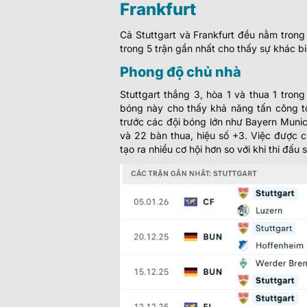
Frankfurt
Cả Stuttgart và Frankfurt đều nằm trong
trong 5 trận gần nhất cho thấy sự khác b
Phong độ chủ nhà
Stuttgart thắng 3, hòa 1 và thua 1 trong
bóng này cho thấy khả năng tấn công tố
trước các đội bóng lớn như Bayern Munic
và 22 bàn thua, hiệu số +3. Việc được c
tạo ra nhiều cơ hội hơn so với khi thi đấu