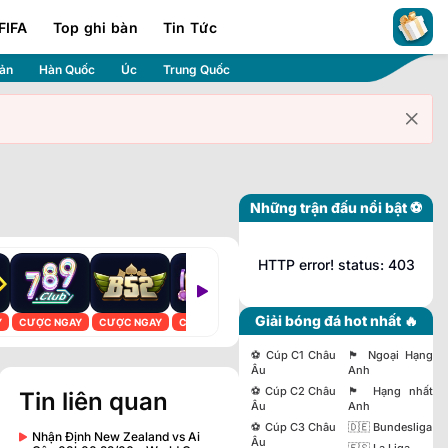
FIFA
Top ghi bàn
Tin Tức
ản
Hàn Quốc
Úc
Trung Quốc
Những trận đấu nổi bật ⚽️
HTTP error! status: 403
Giải bóng đá hot nhất 🔥
Y
CƯỢC NGAY
CƯỢC NGAY
CƯỢC NGAY
CƯỢC NGAY
CƯỢC NGAY
CƯỢC
⚽️ Cúp C1 Châu
🏴󠁧󠁢󠁥󠁮󠁧󠁿 Ngoại Hạng
Âu
Anh
⚽️ Cúp C2 Châu
🏴󠁧󠁢󠁥󠁮󠁧󠁿 Hạng nhất
Tin liên quan
Âu
Anh
⚽️ Cúp C3 Châu
🇩🇪 Bundesliga
Nhận Định New Zealand vs Ai
Âu