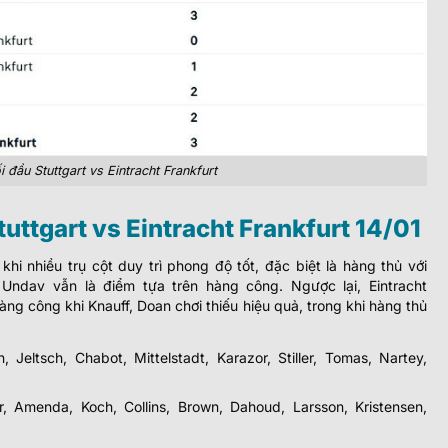
i đầu Stuttgart vs Eintracht Frankfurt
Stuttgart vs Eintracht Frankfurt 1
4
/01
hi nhiều trụ cột duy trì phong độ tốt, đặc biệt là hàng thủ với
 Undav vẫn là điểm tựa trên hàng công. Ngược lại, Eintracht
àng công khi Knauff, Doan chơi thiếu hiệu quả, trong khi hàng thủ
 Jeltsch, Chabot, Mittelstadt, Karazor, Stiller, Tomas, Nartey,
rer, Amenda, Koch, Collins, Brown, Dahoud, Larsson, Kristensen,