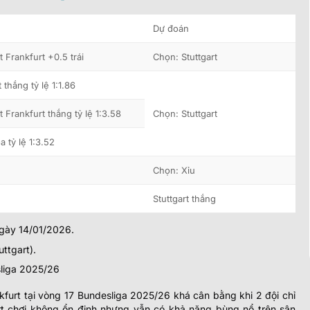
Dự đoán
t Frankfurt +0.5 trái
Chọn: Stuttgart
t thắng tỷ lệ 1:1.86
t Frankfurt thắng tỷ lệ 1:3.58
Chọn: Stuttgart
a tỷ lệ 1:3.52
Chọn: Xỉu
Stuttgart thắng
ngày 14/01/2026.
ttgart).
sliga 2025/26
nkfurt tại vòng 17 Bundesliga 2025/26 khá cân bằng khi 2 đội chỉ
rt chơi không ổn định nhưng vẫn có khả năng bùng nổ trên sân