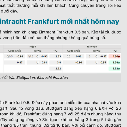
ộ mặt thất thường mỗi khi làm khách. Cùng chuyên trang soi kèo
 dưới đây.
Eintracht Frankfurt mới nhất hôm nay
 nhỉnh hơn khi chấp Eintracht Frankfurt 0.5 bàn. Kèo tài xỉu được
kỳ vọng trận đấu có bàn thắng nhưng không quá bùng nổ.
hất trận Stuttgart vs Eintracht Frankfurt
ấp Frankfurt 0.5. Điều này phản ánh niềm tin của nhà cái vào khả
tgart. Sau 15 vòng đấu, Stuttgart đang xếp hạng 6 BXH với 26
Trong khi đó, Frankfurt đứng hạng 7 với 25 điểm nhưng hàng thủ
 đây cũng nghiêng về Stuttgart khi họ thắng 3 trong 5 trận gần
 thắng 1/5 trận, thủng lưới tới 10 bàn. Với bối cảnh đó, Stuttgart