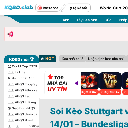
Bỏ
World Cup 2
Livescore
Tỷ lệ kèo
qua
nội
Anh
Tây Ban Nha
Đức
Pháp
dung
🔥
HOT
Kèo nhà cái 5
Nhận định kèo nhà cái
KQBD mới 🏆
🏆️ World Cup 2026
🇪🇸 La Liga
TOP
🏴󠁧󠁢󠁥󠁮󠁧󠁿 Hạng nhất Anh
NHÀ CÁI
🇸🇪 VĐQG Thụy Sỹ
UY TÍN
🇪🇹 VĐQG Ethiopia
CƯỢC NGAY
CƯỢC NGAY
CƯỢC NGAY
CƯỢC NGAY
C
🇮🇶 VĐQG Iraq
🇱🇾 VĐQG Li Băng
Soi Kèo Stuttgart 
🌎 Giao hữu ĐTQG
🇯🇲 VĐQG Jamaica
🇧🇷 VĐQG Brazil
14/01 – Bundeslig
🇦🇷 VĐQG