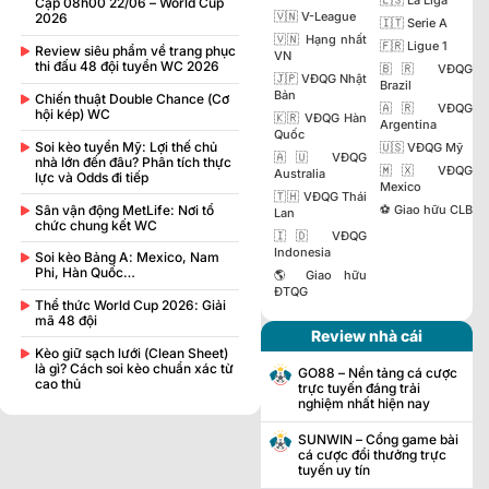
🇪🇸 La Liga
Cập 08h00 22/06 – World Cup
🇻🇳 V-League
2026
🇮🇹 Serie A
🇻🇳 Hạng nhất
🇫🇷 Ligue 1
Review siêu phẩm về trang phục
VN
thi đấu 48 đội tuyển WC 2026
🇧🇷 VĐQG
🇯🇵 VĐQG Nhật
Brazil
Bản
Chiến thuật Double Chance (Cơ
🇦🇷 VĐQG
hội kép) WC
🇰🇷 VĐQG Hàn
Argentina
Quốc
Soi kèo tuyển Mỹ: Lợi thế chủ
🇺🇸 VĐQG Mỹ
🇦🇺 VĐQG
nhà lớn đến đâu? Phân tích thực
🇲🇽 VĐQG
Australia
lực và Odds đi tiếp
Mexico
🇹🇭 VĐQG Thái
Sân vận động MetLife: Nơi tổ
⚽️ Giao hữu CLB
Lan
chức chung kết WC
🇮🇩 VĐQG
Indonesia
Soi kèo Bảng A: Mexico, Nam
Phi, Hàn Quốc…
🌎 Giao hữu
ĐTQG
Thể thức World Cup 2026: Giải
mã 48 đội
Review nhà cái
Kèo giữ sạch lưới (Clean Sheet)
là gì? Cách soi kèo chuẩn xác từ
GO88 – Nền tảng cá cược
cao thủ
trực tuyến đáng trải
nghiệm nhất hiện nay
SUNWIN – Cổng game bài
cá cược đổi thưởng trực
tuyến uy tín