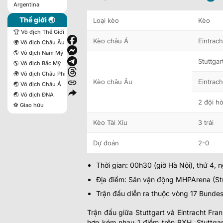
Argentina
Thế giới 🌏
Loại kèo
Kèo
🏆 Vô địch Thế Giới
Kèo châu Á
Eintrach
🌍️ Vô địch Châu Âu
🌎️️ Vô địch Nam Mỹ
Stuttgar
🌎️ Vô địch Bắc Mỹ
🌍️️ Vô địch Châu Phi
Kèo châu Âu
Eintrach
🌏️️ Vô địch Châu Á
🌏️️ Vô địch ĐNA
2 đội hò
⚽️️️ Giao hữu
Kèo Tài Xỉu
3 trái
Dự đoán
2-0
Thời gian: 00h30 (giờ Hà Nội), thứ 4, 
Địa điểm: Sân vận động MHPArena (Stu
Trận đấu diễn ra thuộc vòng 17 Bunde
Trận đấu giữa Stuttgart và Eintracht Fra
hơn kém nhau 1 điểm trên BXH. Stuttga