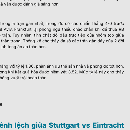
hà vẫn được đánh giá sáng hơn.
 trong 5 trận gần nhất, trong đó có các chiến thắng 4-0 trước
 Aviv. Frankfurt lại phòng ngự thiếu chắc chắn khi để thua RB
 trận. Tuy nhiên, tính chất đối đầu trực tiếp của nhóm top giữa
 thận trọng. Thống kê cho thấy đa số các trận gần đây của 2 đội
à phương án an toàn hơn.
ắng với tỷ lệ 1.86, phản ánh ưu thế sân nhà và phong độ tốt hơn.
 trong khi kết quả hòa được niêm yết 3.52. Mức tỷ lệ này cho thấy
hông vượt trội hoàn toàn.
58
nh lệch giữa Stuttgart vs Eintracht